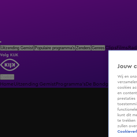
Clips
Films
Rad
Uitzending Gemist
Populaire programma's
Zenders
Genres
Volg KIJK
Jouw c
Wij en on
Zoeken
verzamelen
Home
Uitzending Gemist
Programma's
De Bondgenoten
De O
cookies ac
en content
prestaties
toestemmin
functionel
kunt dit m
te trekken
zullen ove
Cookieverk