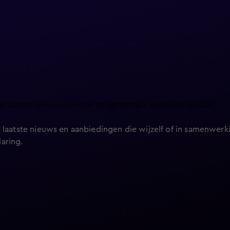
et laatste nieuws over de programma’s en series op KIJK.
 laatste nieuws en aanbiedingen die wijzelf of in samenwerki
laring
.