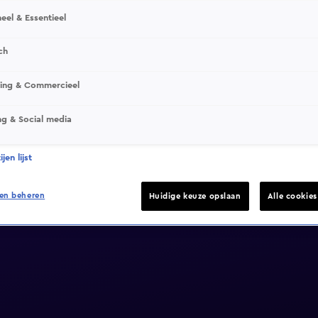
eel & Essentieel
ch
sing & Commercieel
ng & Social media
jen lijst
en beheren
Huidige keuze opslaan
Alle cookie