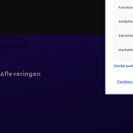
Function
Analytis
Adverti
Overzicht
Afleveringen
Marketi
Clips
Derde parti
Afleveringen
Voorkeur