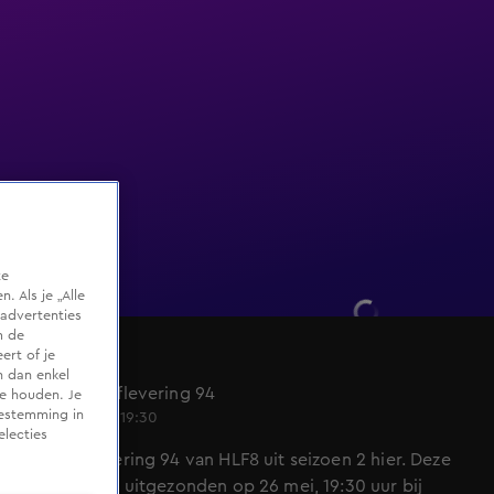
te
 Als je „Alle
advertenties
m de
ert of je
HLF8
n dan enkel
Seizoen 2, aflevering 94
te houden. Je
oestemming in
26 mei 2022, 19:30
electies
Bekijk aflevering 94 van HLF8 uit seizoen 2 hier. Deze
aflevering is uitgezonden op 26 mei, 19:30 uur bij