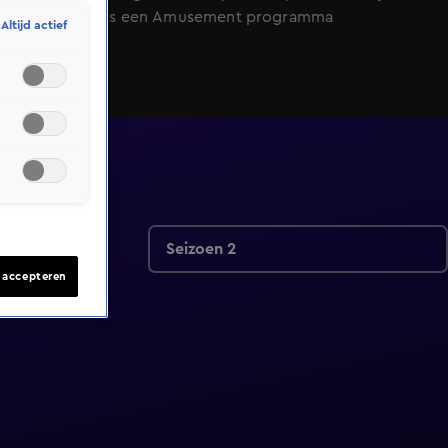
SBS6. HLF8 is een Amusement programma
Altijd actief
Seizoen 2
s accepteren