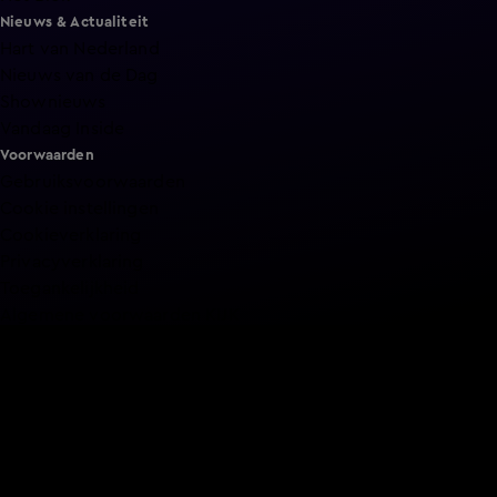
Nieuws & Actualiteit
Hart van Nederland
Nieuws van de Dag
Shownieuws
Vandaag Inside
Voorwaarden
Gebruiksvoorwaarden
Cookie instellingen
Cookieverklaring
Privacyverklaring
Toegankelijkheid
Algemene voorwaarden KIJK
Service & Contact
Aanmelden voor een programma
Acties
Adverteren
Smart TV inlog
Over KIJK