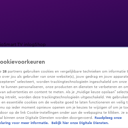
io
Smart TV inlog
Shop
ookievoorkeuren
ze
28
partners gebruiken cookies en vergelijkbare technieken om informatie 
 over jou als gebruiker van onze website(s), jouw gedrag en jouw apparaten.
ranjezomer
Livestreams
Shop
cepteren” selecteert, worden trackingtechnologieën ingeschakeld om onze 
 te kunnen personaliseren, onze producten en diensten te verbeteren en o
 van advertenties en content te meten. Als je „Huidige keuze opslaan” selecte
g intrekt, worden deze trackingtechnologieën uitgeschakeld. We gebruike
e en essentiële cookies om de website goed te laten functioneren en veilig 
enu op ieder moment opnieuw openen om je keuzes te wijzigen of om je t
 door op de link Cookie-instellingen onder aan de webpagina te klikken. Je s
ral binnen onze Digitale Diensten worden doorgevoerd.
Raadpleeg onze
laring voor meer informatie.
Bekijk hier onze Digitale Diensten.