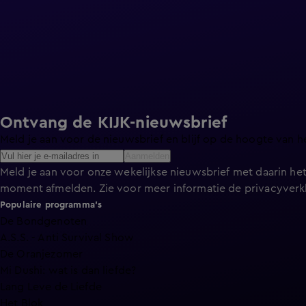
Ontvang de KIJK-nieuwsbrief
Meld je aan voor de nieuwsbrief en blijf op de hoogte van h
Aanmelden
Meld je aan voor onze wekelijkse nieuwsbrief met daarin het
moment afmelden. Zie voor meer informatie de
privacyverk
Populaire programma's
De Bondgenoten
A.S.S. - Anti Survival Show
De Oranjezomer
Mi Dushi: wat is dan liefde?
Lang Leve de Liefde
Het Blok