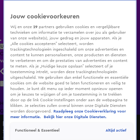
Jouw cookievoorkeuren
Wij en onze
29
partners gebruiken cookies en vergelijkbare
technieken om informatie te verzamelen over jou als gebruiker
van onze website(s), jouw gedrag en jouw apparaten. Als je
„Alle cookies accepteren” selecteert, worden
Uitzending Gemist
Populaire programma's
Zenders
Genres
trackingtechnologieën ingeschakeld om onze advertenties en
Clips
Films
Radio
Smart TV inlog
Shop
content te kunnen personaliseren, onze producten en diensten
te verbeteren en om de prestaties van advertenties en content
Volg KIJK
te meten. Als je „Huidige keuze opslaan” selecteert of je
toestemming intrekt, worden deze trackingtechnologieën
uitgeschakeld. We gebruiken dan enkel functionele en essentiële
Zoeken
cookies om de website goed te laten functioneren en veilig te
houden. Je kunt dit menu op ieder moment opnieuw openen
om je keuzes te wijzigen of om je toestemming in te trekken
door op de link Cookie-instellingen onder aan de webpagina te
Home
Uitzending Gemist
Programma's
De Bondgenoten
De
klikken. Je selecties zullen overal binnen onze Digitale Diensten
Oranjezomer
Livestreams
Shop
worden doorgevoerd.
Raadpleeg onze Cookieverklaring voor
meer informatie.
Bekijk hier onze Digitale Diensten.
HLF8
Altijd actief
Functioneel & Essentieel
Seizoen 2, aflevering 88
18 mei 2022, 19:35