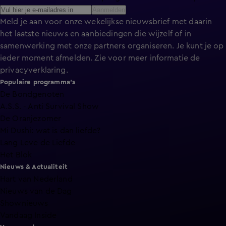
Aanmelden
Meld je aan voor onze wekelijkse nieuwsbrief met daarin
het laatste nieuws en aanbiedingen die wijzelf of in
samenwerking met onze partners organiseren. Je kunt je op
ieder moment afmelden. Zie voor meer informatie de
privacyverklaring
.
Populaire programma's
De Bondgenoten
A.S.S. - Anti Survival Show
De Oranjezomer
Mi Dushi: wat is dan liefde?
Lang Leve de Liefde
Het Blok
Nieuws & Actualiteit
Hart van Nederland
Nieuws van de Dag
Shownieuws
Vandaag Inside