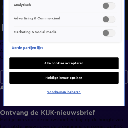
Analytisch
Bekijk aflevering 88 van HLF8 uit seizoen 2 hier. Deze
aflevering is uitgezonden op 18 mei, 19:35 uur bij SBS6.
Advertising & Commercieel
HLF8 is een Amusement programma
Marketing & Social media
Overzicht
Derde partijen lijst
Afleveringen
Clips
Alle cookies accepteren
Seizoen 2
Huidige keuze opslaan
Afleveringen
Voorkeuren beheren
Ontvang de KIJK-nieuwsbrief
Meld je aan voor de nieuwsbrief en blijf op de hoogte van
het laatste nieuws over de programma’s en series op KIJK.