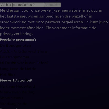
Aanmelden
Meld je aan voor onze wekelijkse nieuwsbrief met daarin
het laatste nieuws en aanbiedingen die wijzelf of in
samenwerking met onze partners organiseren. Je kunt je op
ieder moment afmelden. Zie voor meer informatie de
privacyverklaring
.
Populaire programma's
De Bondgenoten
A.S.S. - Anti Survival Show
De Oranjezomer
Mi Dushi: wat is dan liefde?
Lang Leve de Liefde
Het Blok
Nieuws & Actualiteit
Hart van Nederland
Nieuws van de Dag
Shownieuws
Vandaag Inside