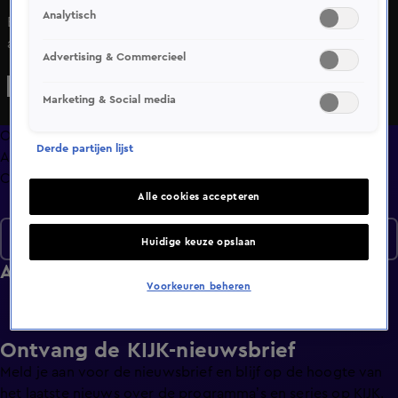
Analytisch
Bekijk aflevering 90 van HLF8 uit seizoen 2 hier. Deze
aflevering is uitgezonden op 20 mei, 19:35 uur bij SBS6.
Advertising & Commercieel
HLF8 is een Amusement programma
Marketing & Social media
Overzicht
Derde partijen lijst
Afleveringen
Clips
Alle cookies accepteren
Seizoen 2
Huidige keuze opslaan
Afleveringen
Voorkeuren beheren
Ontvang de KIJK-nieuwsbrief
Meld je aan voor de nieuwsbrief en blijf op de hoogte van
het laatste nieuws over de programma’s en series op KIJK.