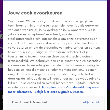
Jouw cookievoorkeuren
Wij en onze
28
partners gebruiken cookies en vergelijkbare
technieken om informatie te verzamelen over jou als gebruiker
van onze website(s), jouw gedrag en jouw apparaten. Als je
„Alle cookies accepteren” selecteert, worden
Uitzending Gemist
Populaire programma's
Zenders
Genres
trackingtechnologieën ingeschakeld om onze advertenties en
Clips
Films
Radio
Smart TV inlog
Shop
content te kunnen personaliseren, onze producten en diensten
te verbeteren en om de prestaties van advertenties en content
Volg KIJK
te meten. Als je „Huidige keuze opslaan” selecteert of je
toestemming intrekt, worden deze trackingtechnologieën
uitgeschakeld. We gebruiken dan enkel functionele en essentiële
Zoeken
cookies om de website goed te laten functioneren en veilig te
houden. Je kunt dit menu op ieder moment opnieuw openen
om je keuzes te wijzigen of om je toestemming in te trekken
door op de link Cookie-instellingen onder aan de webpagina te
Home
Uitzending Gemist
Programma's
De Bondgenoten
De
klikken. Je selecties zullen overal binnen onze Digitale Diensten
Oranjezomer
Livestreams
Shop
worden doorgevoerd.
Raadpleeg onze Cookieverklaring voor
meer informatie.
Bekijk hier onze Digitale Diensten.
HLF8
Altijd actief
Functioneel & Essentieel
Seizoen 2, aflevering 90
20 mei 2022, 19:35