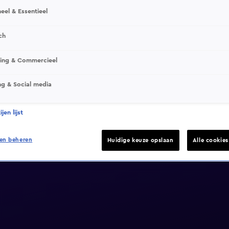
eel & Essentieel
ch
sing & Commercieel
ng & Social media
jen lijst
en beheren
Huidige keuze opslaan
Alle cookie