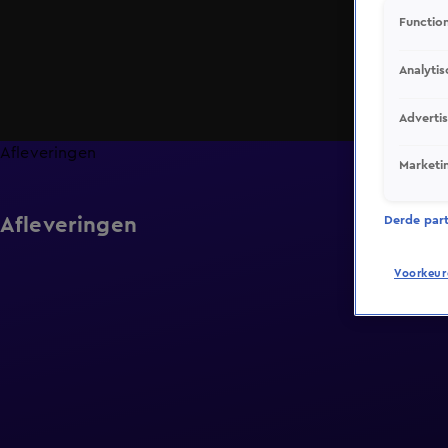
Function
Analytis
Adverti
Afleveringen
Marketi
Afleveringen
Derde parti
Voorkeur