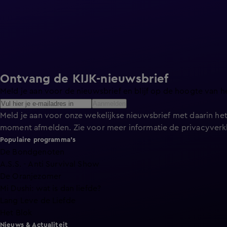
Ontvang de KIJK-nieuwsbrief
Meld je aan voor de nieuwsbrief en blijf op de hoogte van h
Aanmelden
Meld je aan voor onze wekelijkse nieuwsbrief met daarin het
moment afmelden. Zie voor meer informatie de
privacyverk
Populaire programma's
De Bondgenoten
A.S.S. - Anti Survival Show
De Oranjezomer
Mi Dushi: wat is dan liefde?
Lang Leve de Liefde
Het Blok
Nieuws & Actualiteit