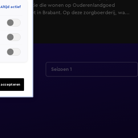
met dementie die wonen op Ouderenlandgoed
Altijd actief
Grootenhout in Brabant. Op deze zorgboerderij, waar
kwaliteit van leven hoog in het vaandel staat, wordt
volgens een bijzondere visie geleefd. Joep en Thijs
geven een kijkje in het dagelijks leven van de
bewoners, helpen mee met de zorg en laten daarbij de
ontroerende, schrijnende, maar vooral de menselijke
kant van dementie zien.
Seizoen 1
s accepteren