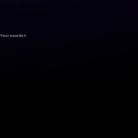
Hart van Nederland
Nieuws van de Dag
Shownieuws
Vandaag Inside
Voorwaarden
Gebruiksvoorwaarden
Cookie instellingen
Cookieverklaring
Privacyverklaring
Toegankelijkheid
Algemene voorwaarden KIJK
Service & Contact
Aanmelden voor een programma
Acties
Adverteren
Smart TV inlog
Over KIJK
Vacatures