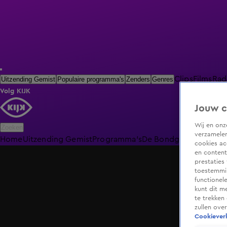
Clips
Films
Rad
Uitzending Gemist
Populaire programma's
Zenders
Genres
Volg KIJK
Jouw c
Wij en on
Zoeken
verzamelen
Home
Uitzending Gemist
Programma's
De Bondgenoten
De O
cookies ac
en content
prestaties
toestemmin
functionel
kunt dit m
te trekken
zullen ove
Cookieverk