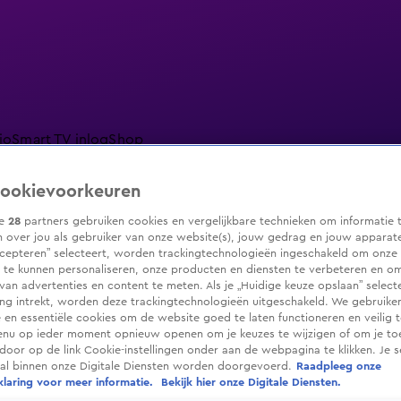
io
Smart TV inlog
Shop
ookievoorkeuren
ze
28
partners gebruiken cookies en vergelijkbare technieken om informatie 
 over jou als gebruiker van onze website(s), jouw gedrag en jouw apparaten.
ranjezomer
Livestreams
Shop
cepteren” selecteert, worden trackingtechnologieën ingeschakeld om onze 
 te kunnen personaliseren, onze producten en diensten te verbeteren en o
 van advertenties en content te meten. Als je „Huidige keuze opslaan” selecte
g intrekt, worden deze trackingtechnologieën uitgeschakeld. We gebruike
e en essentiële cookies om de website goed te laten functioneren en veilig 
enu op ieder moment opnieuw openen om je keuzes te wijzigen of om je t
 door op de link Cookie-instellingen onder aan de webpagina te klikken. Je s
ral binnen onze Digitale Diensten worden doorgevoerd.
Raadpleeg onze
laring voor meer informatie.
Bekijk hier onze Digitale Diensten.