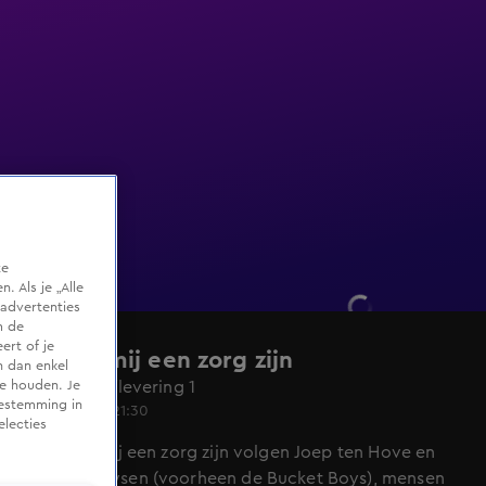
te
 Als je „Alle
advertenties
m de
ert of je
Het zal mij een zorg zijn
n dan enkel
Seizoen 1, aflevering 1
te houden. Je
oestemming in
27 juli 2020, 21:30
electies
In Het zal mij een zorg zijn volgen Joep ten Hove en
Thijs Meeuwsen (voorheen de Bucket Boys), mensen