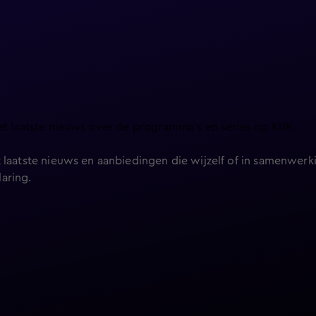
et laatste nieuws over de programma’s en series op KIJK.
 laatste nieuws en aanbiedingen die wijzelf of in samenwerki
laring
.