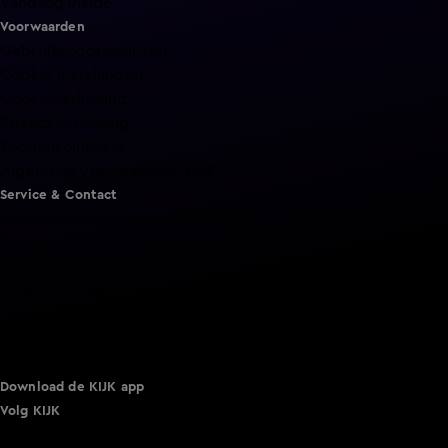
Vandaag Inside
Voorwaarden
Gebruiksvoorwaarden
Cookie instellingen
Cookieverklaring
Privacyverklaring
Toegankelijkheid
Algemene voorwaarden KIJK
Service & Contact
Aanmelden voor een programma
Acties
Adverteren
Smart TV inlog
Over KIJK
Vacatures
Klantenservice
Download de KIJK app
Volg KIJK
©
2026 Talpa Network. Alle rechten voorbehouden. Geen