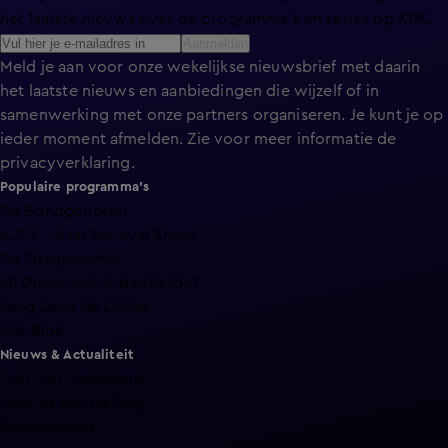
het laatste nieuws over de programma’s en series op KIJK.
Aanmelden
Meld je aan voor onze wekelijkse nieuwsbrief met daarin
het laatste nieuws en aanbiedingen die wijzelf of in
samenwerking met onze partners organiseren. Je kunt je op
ieder moment afmelden. Zie voor meer informatie de
privacyverklaring
.
Populaire programma's
De Bondgenoten
A.S.S. - Anti Survival Show
De Oranjezomer
Mi Dushi: wat is dan liefde?
Lang Leve de Liefde
Het Blok
Nieuws & Actualiteit
Hart van Nederland
Nieuws van de Dag
Shownieuws