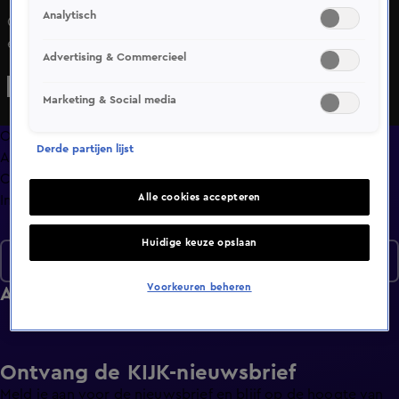
Analytisch
Giel, Thomas en Stefan nemen het iedere week op tegen
een nieuwe uitdager. Wie blijft er uit handen van StukTV?
Advertising & Commercieel
Marketing & Social media
Overzicht
Derde partijen lijst
Afleveringen
Clips
Alle cookies accepteren
Info
Huidige keuze opslaan
Seizoen 1
Voorkeuren beheren
Afleveringen
Ontvang de KIJK-nieuwsbrief
Meld je aan voor de nieuwsbrief en blijf op de hoogte van