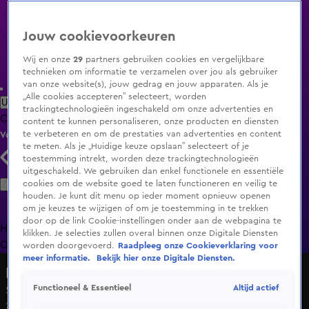
Jouw cookievoorkeuren
Wij en onze
29
partners gebruiken cookies en vergelijkbare
technieken om informatie te verzamelen over jou als gebruiker
van onze website(s), jouw gedrag en jouw apparaten. Als je
„Alle cookies accepteren” selecteert, worden
Uitzending Gemist
Populaire programma's
Zenders
Genres
trackingtechnologieën ingeschakeld om onze advertenties en
Clips
Films
Radio
Smart TV inlog
Shop
content te kunnen personaliseren, onze producten en diensten
te verbeteren en om de prestaties van advertenties en content
Volg KIJK
te meten. Als je „Huidige keuze opslaan” selecteert of je
toestemming intrekt, worden deze trackingtechnologieën
uitgeschakeld. We gebruiken dan enkel functionele en essentiële
Zoeken
cookies om de website goed te laten functioneren en veilig te
houden. Je kunt dit menu op ieder moment opnieuw openen
om je keuzes te wijzigen of om je toestemming in te trekken
door op de link Cookie-instellingen onder aan de webpagina te
Home
Uitzending Gemist
Programma's
De Bondgenoten
De
klikken. Je selecties zullen overal binnen onze Digitale Diensten
Oranjezomer
Livestreams
Shop
worden doorgevoerd.
Raadpleeg onze Cookieverklaring voor
meer informatie.
Bekijk hier onze Digitale Diensten.
Het Jachtseizoen
Altijd actief
Functioneel & Essentieel
Seizoen 1, aflevering 2
24 dec 2016, 17:00