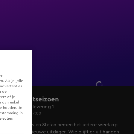
te
 Als je „Alle
advertenties
m de
ert of je
Het Jachtseizoen
n dan enkel
Seizoen 1, aflevering 1
te houden. Je
17 dec 2016, 17:00
oestemming in
electies
Giel, Thomas en Stefan nemen het iedere week op
tegen een nieuwe uitdager. Wie blijft er uit handen