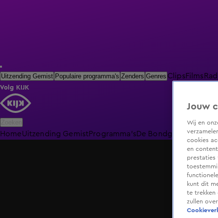
Clips
Films
Rad
Uitzending Gemist
Populaire programma's
Zenders
Genres
Volg KIJK
Jouw c
Zoeken
Wij en on
verzamelen
Home
Uitzending Gemist
Programma's
De Bondgenoten
De O
cookies ac
en content
prestaties
toestemmin
functionel
kunt dit m
te trekken
zullen ove
Cookieverk