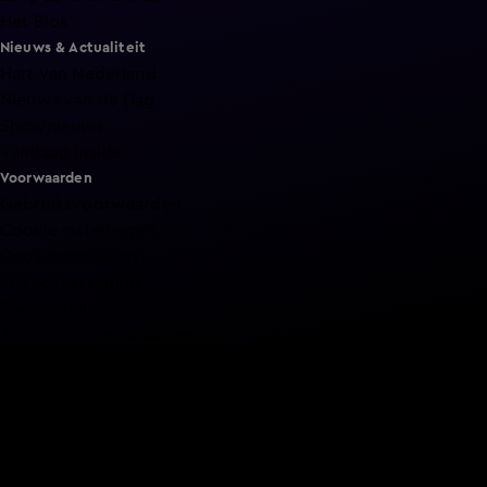
Het Blok
Nieuws & Actualiteit
Hart van Nederland
Nieuws van de Dag
Shownieuws
Vandaag Inside
Voorwaarden
Gebruiksvoorwaarden
Cookie instellingen
Cookieverklaring
Privacyverklaring
Toegankelijkheid
Algemene voorwaarden KIJK
Service & Contact
Aanmelden voor een programma
Acties
Adverteren
Smart TV inlog