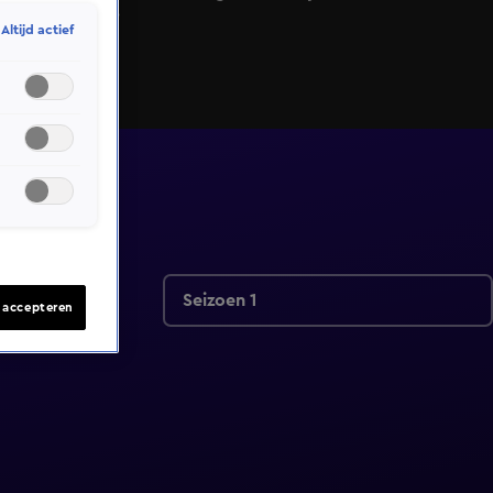
van StukTV?
Altijd actief
Seizoen 1
s accepteren