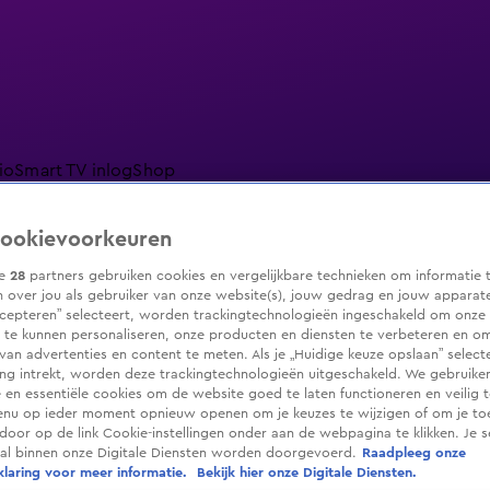
io
Smart TV inlog
Shop
ookievoorkeuren
ze
28
partners gebruiken cookies en vergelijkbare technieken om informatie 
 over jou als gebruiker van onze website(s), jouw gedrag en jouw apparaten.
ranjezomer
Livestreams
Shop
cepteren” selecteert, worden trackingtechnologieën ingeschakeld om onze 
 te kunnen personaliseren, onze producten en diensten te verbeteren en o
 van advertenties en content te meten. Als je „Huidige keuze opslaan” selecte
g intrekt, worden deze trackingtechnologieën uitgeschakeld. We gebruike
e en essentiële cookies om de website goed te laten functioneren en veilig 
enu op ieder moment opnieuw openen om je keuzes te wijzigen of om je t
 door op de link Cookie-instellingen onder aan de webpagina te klikken. Je s
ral binnen onze Digitale Diensten worden doorgevoerd.
Raadpleeg onze
laring voor meer informatie.
Bekijk hier onze Digitale Diensten.