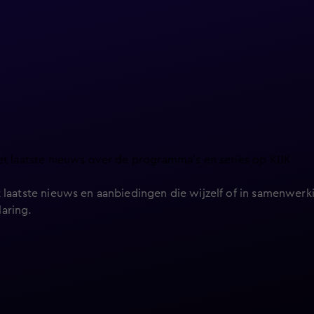
et laatste nieuws over de programma’s en series op KIJK.
 laatste nieuws en aanbiedingen die wijzelf of in samenwerki
laring
.