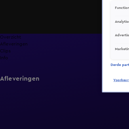
Function
Analytis
Adverti
Overzicht
Afleveringen
Marketi
Clips
Info
Derde parti
Afleveringen
Voorkeur