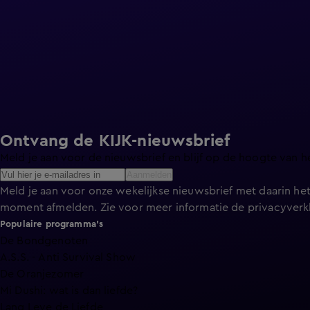
Ontvang de KIJK-nieuwsbrief
Meld je aan voor de nieuwsbrief en blijf op de hoogte van h
Aanmelden
Meld je aan voor onze wekelijkse nieuwsbrief met daarin het
moment afmelden. Zie voor meer informatie de
privacyverk
Populaire programma's
De Bondgenoten
A.S.S. - Anti Survival Show
De Oranjezomer
Mi Dushi: wat is dan liefde?
Lang Leve de Liefde