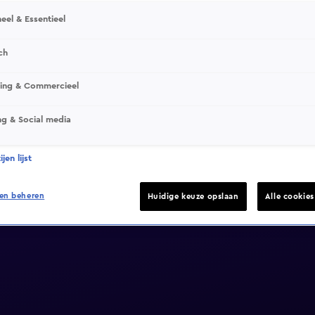
eel & Essentieel
ch
sing & Commercieel
ng & Social media
jen lijst
en beheren
Huidige keuze opslaan
Alle cookie