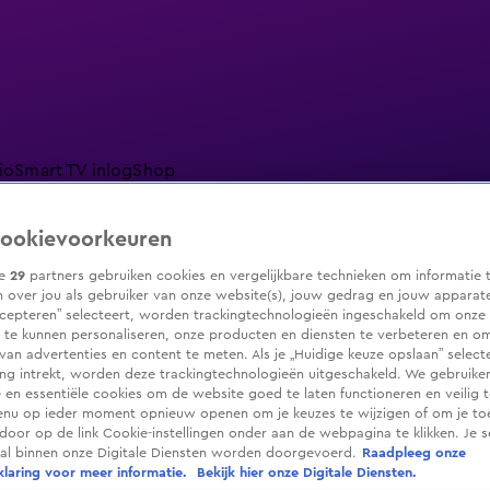
io
Smart TV inlog
Shop
ookievoorkeuren
ze
29
partners gebruiken cookies en vergelijkbare technieken om informatie 
 over jou als gebruiker van onze website(s), jouw gedrag en jouw apparaten.
ranjezomer
Livestreams
Shop
cepteren” selecteert, worden trackingtechnologieën ingeschakeld om onze 
 te kunnen personaliseren, onze producten en diensten te verbeteren en o
 van advertenties en content te meten. Als je „Huidige keuze opslaan” selecte
g intrekt, worden deze trackingtechnologieën uitgeschakeld. We gebruike
e en essentiële cookies om de website goed te laten functioneren en veilig 
enu op ieder moment opnieuw openen om je keuzes te wijzigen of om je t
 door op de link Cookie-instellingen onder aan de webpagina te klikken. Je s
ral binnen onze Digitale Diensten worden doorgevoerd.
Raadpleeg onze
laring voor meer informatie.
Bekijk hier onze Digitale Diensten.