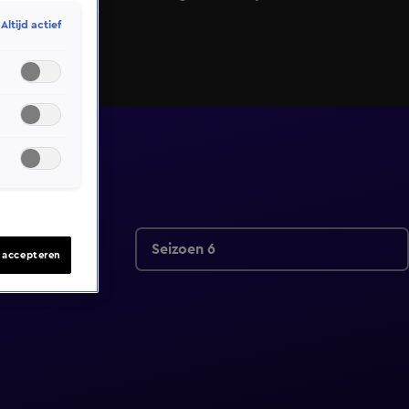
van StukTV?
Altijd actief
Seizoen 6
s accepteren