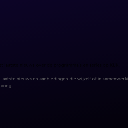
et laatste nieuws over de programma’s en series op KIJK.
 laatste nieuws en aanbiedingen die wijzelf of in samenwerki
laring
.