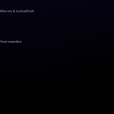
Het Blok
Nieuws & Actualiteit
Hart van Nederland
Nieuws van de Dag
Shownieuws
Vandaag Inside
Voorwaarden
Gebruiksvoorwaarden
Cookie instellingen
Cookieverklaring
Privacyverklaring
Toegankelijkheid
Algemene voorwaarden KIJK
Service & Contact
Aanmelden voor een programma
Acties
Adverteren
Smart TV inlog