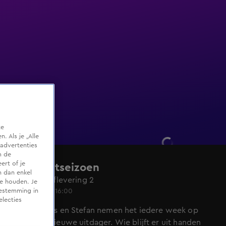
te
 Als je „Alle
advertenties
m de
ert of je
Het Jachtseizoen
n dan enkel
Seizoen 6, aflevering 2
te houden. Je
20 nov 2021, 16:00
oestemming in
electies
Giel, Thomas en Stefan nemen het iedere week op
tegen een nieuwe uitdager. Wie blijft er uit handen