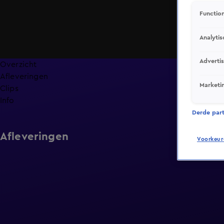
Function
Analytis
Adverti
Overzicht
Afleveringen
Marketi
Clips
Info
Derde parti
Afleveringen
Voorkeur