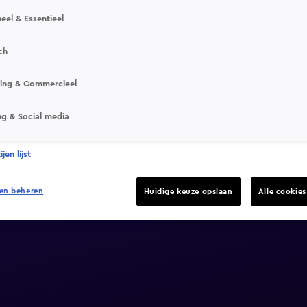
eel & Essentieel
ch
sing & Commercieel
ng & Social media
jen lijst
en beheren
Huidige keuze opslaan
Alle cookie