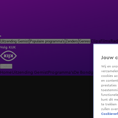
Clips
Films
Rad
Uitzending Gemist
Populaire programma's
Zenders
Genres
Volg KIJK
Jouw c
Zoeken
Wij en on
verzamelen
Home
Uitzending Gemist
Programma's
De Bondgenoten
De O
cookies ac
en content
prestaties
toestemmin
functionel
kunt dit m
te trekken
zullen ove
Cookieverk