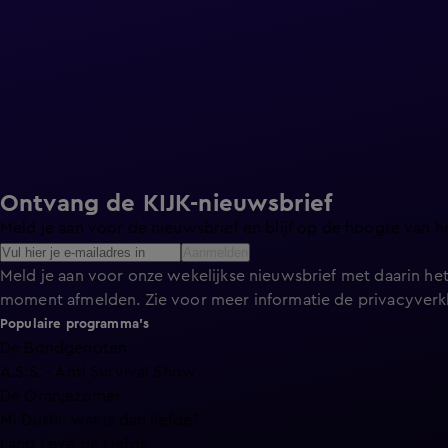
Ontvang de KIJK-nieuwsbrief
Meld je aan voor de nieuwsbrief en blijf op de hoogte van h
Aanmelden
Meld je aan voor onze wekelijkse nieuwsbrief met daarin het
moment afmelden. Zie voor meer informatie de
privacyverk
Populaire programma's
De Bondgenoten
A.S.S. - Anti Survival Show
De Oranjezomer
Mi Dushi: wat is dan liefde?
Lang Leve de Liefde