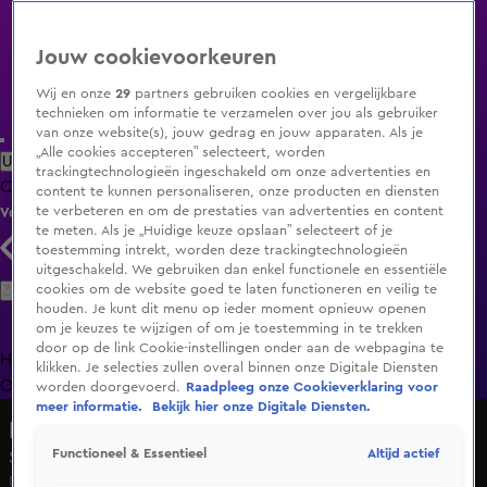
Jouw cookievoorkeuren
Wij en onze
29
partners gebruiken cookies en vergelijkbare
technieken om informatie te verzamelen over jou als gebruiker
van onze website(s), jouw gedrag en jouw apparaten. Als je
„Alle cookies accepteren” selecteert, worden
Uitzending Gemist
Populaire programma's
Zenders
Genres
trackingtechnologieën ingeschakeld om onze advertenties en
Clips
Films
Radio
Smart TV inlog
Shop
content te kunnen personaliseren, onze producten en diensten
te verbeteren en om de prestaties van advertenties en content
Volg KIJK
te meten. Als je „Huidige keuze opslaan” selecteert of je
toestemming intrekt, worden deze trackingtechnologieën
uitgeschakeld. We gebruiken dan enkel functionele en essentiële
Zoeken
cookies om de website goed te laten functioneren en veilig te
houden. Je kunt dit menu op ieder moment opnieuw openen
om je keuzes te wijzigen of om je toestemming in te trekken
door op de link Cookie-instellingen onder aan de webpagina te
Home
Uitzending Gemist
Programma's
De Bondgenoten
De
klikken. Je selecties zullen overal binnen onze Digitale Diensten
Oranjezomer
Livestreams
Shop
worden doorgevoerd.
Raadpleeg onze Cookieverklaring voor
meer informatie.
Bekijk hier onze Digitale Diensten.
Hart van Nederland - Vroege Editie
Altijd actief
Functioneel & Essentieel
Seizoen 2026, aflevering 112
Do 4 juni, 17:50