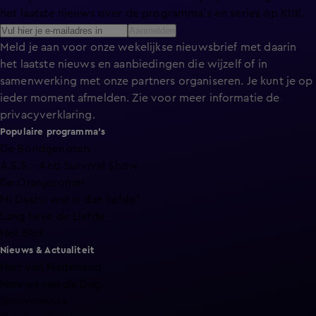
het laatste nieuws over de programma’s en series op KIJK.
Aanmelden
Meld je aan voor onze wekelijkse nieuwsbrief met daarin
het laatste nieuws en aanbiedingen die wijzelf of in
samenwerking met onze partners organiseren. Je kunt je op
ieder moment afmelden. Zie voor meer informatie de
privacyverklaring
.
Populaire programma's
De Bondgenoten
A.S.S. - Anti Survival Show
De Oranjezomer
Mi Dushi: wat is dan liefde?
Lang Leve de Liefde
Het Blok
Nieuws & Actualiteit
Hart van Nederland
Nieuws van de Dag
Shownieuws