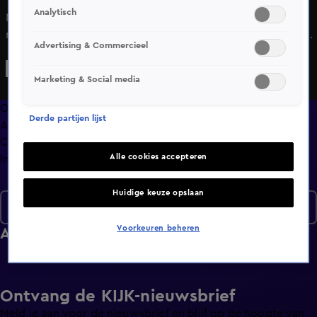
Analytisch
Niet alleen in Frankrijk worden vrouwen gedrogeerd,
misbruikt en gefilmd, hier ook. Gaat de 20e editie van Alpe
Advertising & Commercieel
d'HuZes meer dan 20 miljoen opleveren? En wie zaait zal
oogsten. Leuk zo'n wilde Keukenhof maar dit was totaal
Marketing & Social media
niet de bedoeling.
Overzicht
Derde partijen lijst
Afleveringen
Clips
Alle cookies accepteren
Info
Huidige keuze opslaan
Seizoen 2026
Voorkeuren beheren
Afleveringen
Ontvang de KIJK-nieuwsbrief
Meld je aan voor de nieuwsbrief en blijf op de hoogte van