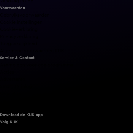
Vandaag Inside
Voorwaarden
Gebruiksvoorwaarden
Cookie instellingen
Cookieverklaring
Privacyverklaring
Toegankelijkheid
Algemene voorwaarden KIJK
Service & Contact
Aanmelden voor een programma
Acties
Adverteren
Smart TV inlog
Over KIJK
Vacatures
Klantenservice
Download de KIJK app
Volg KIJK
©
2026 Talpa Network. Alle rechten voorbehouden. Geen