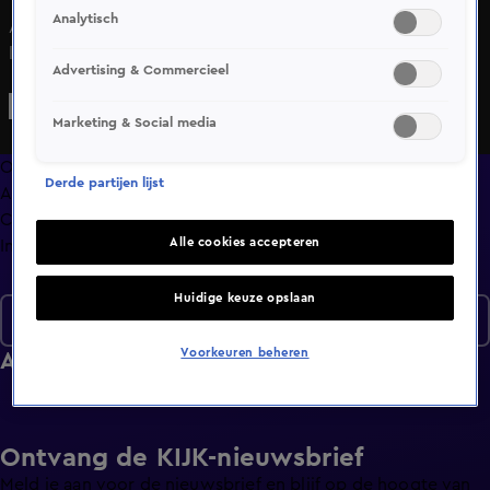
Analytisch
Alsof het WK al begonnen is: duizenden fans laten de
leeuw bij de uitzwaaiwedstrijd niet in z'n hempie staan.
Advertising & Commercieel
Kan Ye optreden? Hem tegenhouden gaat niet meer want
hij is er al. De rechter doet zometeen uitspraak. En handig,
Marketing & Social media
of zijn we gek geworden? Plastic beker met kant-en-klare
ijsklontjes maakt de tongen los.
Overzicht
Derde partijen lijst
Afleveringen
Clips
Alle cookies accepteren
Info
Huidige keuze opslaan
Seizoen 2026
Voorkeuren beheren
Afleveringen
Ontvang de KIJK-nieuwsbrief
Meld je aan voor de nieuwsbrief en blijf op de hoogte van