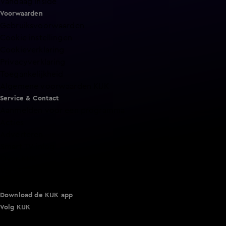
Vandaag Inside
Voorwaarden
Gebruiksvoorwaarden
Cookie instellingen
Cookieverklaring
Privacyverklaring
Toegankelijkheid
Algemene voorwaarden KIJK
Service & Contact
Aanmelden voor een programma
Acties
Adverteren
Smart TV inlog
Over KIJK
Vacatures
Klantenservice
Download de KIJK app
Volg KIJK
©
2026 Talpa Network. Alle rechten voorbehouden. Geen