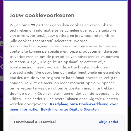
Jouw cookievoorkeuren
Wij en onze
29
partners gebruiken cookies en vergelijkbare
technieken om informatie te verzamelen over jou als gebruiker
van onze website(s), jouw gedrag en jouw apparaten. Als je
„Alle cookies accepteren” selecteert, worden
Uitzending Gemist
Populaire programma's
Zenders
Genres
trackingtechnologieën ingeschakeld om onze advertenties en
Clips
Films
Radio
Smart TV inlog
Shop
content te kunnen personaliseren, onze producten en diensten
te verbeteren en om de prestaties van advertenties en content
Volg KIJK
te meten. Als je „Huidige keuze opslaan” selecteert of je
toestemming intrekt, worden deze trackingtechnologieën
uitgeschakeld. We gebruiken dan enkel functionele en essentiële
Zoeken
cookies om de website goed te laten functioneren en veilig te
houden. Je kunt dit menu op ieder moment opnieuw openen
om je keuzes te wijzigen of om je toestemming in te trekken
door op de link Cookie-instellingen onder aan de webpagina te
Home
Uitzending Gemist
Programma's
De Bondgenoten
De
klikken. Je selecties zullen overal binnen onze Digitale Diensten
Oranjezomer
Livestreams
Shop
worden doorgevoerd.
Raadpleeg onze Cookieverklaring voor
meer informatie.
Bekijk hier onze Digitale Diensten.
Hart van Nederland - Vroege Editie
Altijd actief
Functioneel & Essentieel
Seizoen 2026, aflevering 111
Wo 3 juni, 17:49