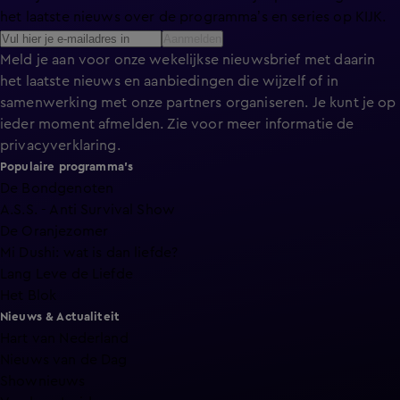
het laatste nieuws over de programma’s en series op KIJK.
Aanmelden
Meld je aan voor onze wekelijkse nieuwsbrief met daarin
het laatste nieuws en aanbiedingen die wijzelf of in
samenwerking met onze partners organiseren. Je kunt je op
ieder moment afmelden. Zie voor meer informatie de
privacyverklaring
.
Populaire programma's
De Bondgenoten
A.S.S. - Anti Survival Show
De Oranjezomer
Mi Dushi: wat is dan liefde?
Lang Leve de Liefde
Het Blok
Nieuws & Actualiteit
Hart van Nederland
Nieuws van de Dag
Shownieuws