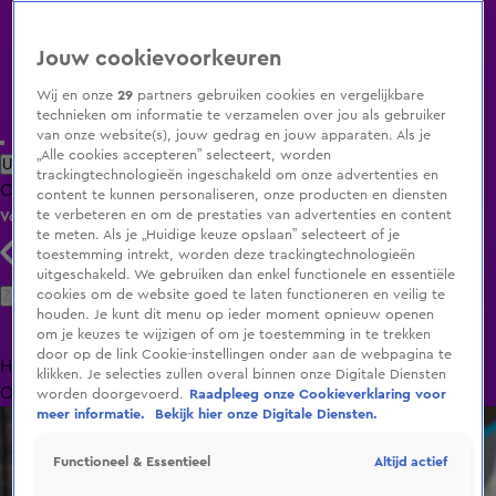
Jouw cookievoorkeuren
Wij en onze
29
partners gebruiken cookies en vergelijkbare
technieken om informatie te verzamelen over jou als gebruiker
van onze website(s), jouw gedrag en jouw apparaten. Als je
„Alle cookies accepteren” selecteert, worden
Uitzending Gemist
Populaire programma's
Zenders
Genres
trackingtechnologieën ingeschakeld om onze advertenties en
Clips
Films
Radio
Smart TV inlog
Shop
content te kunnen personaliseren, onze producten en diensten
te verbeteren en om de prestaties van advertenties en content
Volg KIJK
te meten. Als je „Huidige keuze opslaan” selecteert of je
toestemming intrekt, worden deze trackingtechnologieën
uitgeschakeld. We gebruiken dan enkel functionele en essentiële
Zoeken
cookies om de website goed te laten functioneren en veilig te
houden. Je kunt dit menu op ieder moment opnieuw openen
om je keuzes te wijzigen of om je toestemming in te trekken
door op de link Cookie-instellingen onder aan de webpagina te
Home
Uitzending Gemist
Programma's
De Bondgenoten
De
klikken. Je selecties zullen overal binnen onze Digitale Diensten
Oranjezomer
Livestreams
Shop
worden doorgevoerd.
Raadpleeg onze Cookieverklaring voor
meer informatie.
Bekijk hier onze Digitale Diensten.
Altijd actief
Functioneel & Essentieel