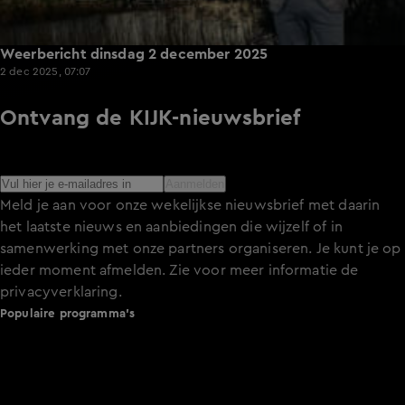
Weerbericht dinsdag 2 december 2025
2 dec 2025, 07:07
Ontvang de KIJK-nieuwsbrief
Meld je aan voor de nieuwsbrief en blijf op de hoogte van
het laatste nieuws over de programma’s en series op KIJK.
Aanmelden
Meld je aan voor onze wekelijkse nieuwsbrief met daarin
het laatste nieuws en aanbiedingen die wijzelf of in
samenwerking met onze partners organiseren. Je kunt je op
ieder moment afmelden. Zie voor meer informatie de
privacyverklaring
.
Populaire programma's
De Bondgenoten
A.S.S. - Anti Survival Show
De Oranjezomer
Mi Dushi: wat is dan liefde?