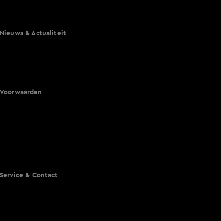
Lang Leve de Liefde
Het Blok
Nieuws & Actualiteit
Hart van Nederland
Nieuws van de Dag
Shownieuws
Vandaag Inside
Voorwaarden
Gebruiksvoorwaarden
Cookie instellingen
Cookieverklaring
Privacyverklaring
Toegankelijkheid
Algemene voorwaarden KIJK
Service & Contact
Aanmelden voor een programma
Acties
Adverteren