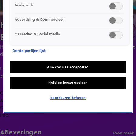
Analytisch
Advertising & Commercieel
Hart van Nederland - Vroege
Marketing & Social media
Editie
Het nieuws van Nederland. Mis niets van het gesprek van de
Derde partijen lijst
dag.
Alle cookies accepteren
Laatste
aflevering
Huidige keuze opslaan
Overzicht
Voorkeuren beheren
Afleveringen
Clips
Info
Afleveringen
Toon meer