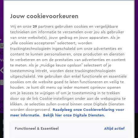
Jouw cookievoorkeuren
Wij en onze
29
partners gebruiken cookies en vergelijkbare
technieken om informatie te verzamelen over jou als gebruiker
van onze website(s), jouw gedrag en jouw apparaten. Als je
„Alle cookies accepteren” selecteert, worden
Uitzending Gemist
Populaire programma's
Zenders
Genres
trackingtechnologieën ingeschakeld om onze advertenties en
Clips
Films
Radio
Smart TV inlog
Shop
content te kunnen personaliseren, onze producten en diensten
te verbeteren en om de prestaties van advertenties en content
Volg KIJK
te meten. Als je „Huidige keuze opslaan” selecteert of je
toestemming intrekt, worden deze trackingtechnologieën
uitgeschakeld. We gebruiken dan enkel functionele en essentiële
Zoeken
cookies om de website goed te laten functioneren en veilig te
houden. Je kunt dit menu op ieder moment opnieuw openen
om je keuzes te wijzigen of om je toestemming in te trekken
door op de link Cookie-instellingen onder aan de webpagina te
Home
Uitzending Gemist
Programma's
De Bondgenoten
De
klikken. Je selecties zullen overal binnen onze Digitale Diensten
Oranjezomer
Livestreams
Shop
worden doorgevoerd.
Raadpleeg onze Cookieverklaring voor
meer informatie.
Bekijk hier onze Digitale Diensten.
Hart van Nederland - Vroege Editie
Altijd actief
Functioneel & Essentieel
Pakketje gevonden in Vianen met explosief materiaal
26 aug 2025, 11:05