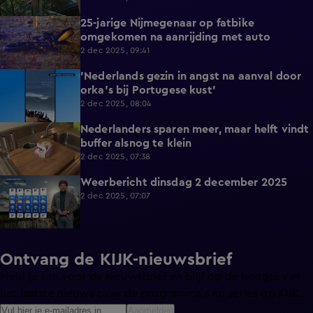
25-jarige Nijmegenaar op fatbike
0:36
omgekomen na aanrijding met auto
2 dec 2025, 09:41
'Nederlands gezin in angst na aanval door
0:41
orka's bij Portugese kust'
2 dec 2025, 08:04
Nederlanders sparen meer, maar helft vindt
0:49
buffer alsnog te klein
2 dec 2025, 07:38
Weerbericht dinsdag 2 december 2025
1:29
2 dec 2025, 07:07
Ontvang de KIJK-nieuwsbrief
Meld je aan voor de nieuwsbrief en blijf op de hoogte van
het laatste nieuws over de programma’s en series op KIJK.
Aanmelden