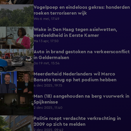
Vogelpoep en eindeloos gekras: honderden
2:29
roeken terroriseren wijk
Wo 6 mei, 17:49
Wake in Den Haag tegen asielwetten,
4:06
verdeeldheid in Eerste Kamer
Ma 13 apr, 17:50
Auto in brand gestoken na verkeersconflict
0:45
in Geldermalsen
Do 19 mrt, 15:54
Meerderheid Nederlanders wil Marco
1:02
Borsato terug op het podium hebben
4 dec 2025, 19:15
Man (18) aangehouden na berg vuurwerk in
1:06
Spijkenisse
2 dec 2025, 11:40
Politie roept verdachte verkrachting in
1:10
2009 op zich te melden
2 dec 2025, 09:42