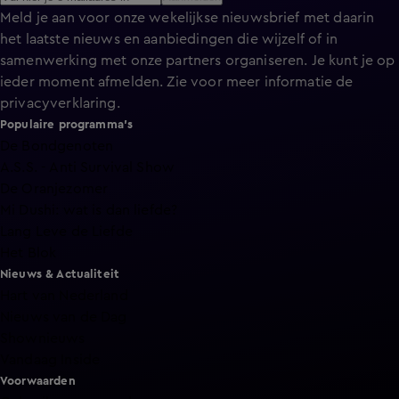
Meld je aan voor onze wekelijkse nieuwsbrief met daarin
het laatste nieuws en aanbiedingen die wijzelf of in
samenwerking met onze partners organiseren. Je kunt je op
ieder moment afmelden. Zie voor meer informatie de
privacyverklaring
.
Populaire programma's
De Bondgenoten
A.S.S. - Anti Survival Show
De Oranjezomer
Mi Dushi: wat is dan liefde?
Lang Leve de Liefde
Het Blok
Nieuws & Actualiteit
Hart van Nederland
Nieuws van de Dag
Shownieuws
Vandaag Inside
Voorwaarden