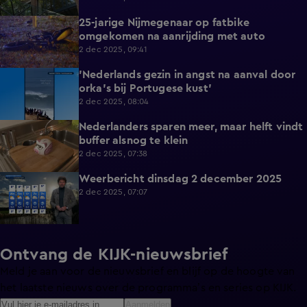
25-jarige Nijmegenaar op fatbike
0:36
omgekomen na aanrijding met auto
2 dec 2025, 09:41
'Nederlands gezin in angst na aanval door
0:41
orka's bij Portugese kust'
2 dec 2025, 08:04
Nederlanders sparen meer, maar helft vindt
0:49
buffer alsnog te klein
2 dec 2025, 07:38
Weerbericht dinsdag 2 december 2025
1:29
2 dec 2025, 07:07
Ontvang de KIJK-nieuwsbrief
Meld je aan voor de nieuwsbrief en blijf op de hoogte van
het laatste nieuws over de programma’s en series op KIJK.
Aanmelden