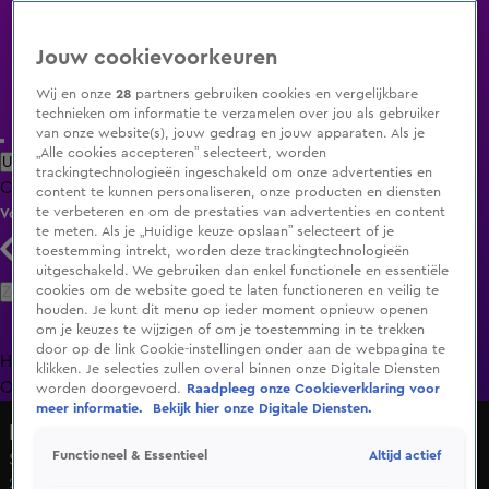
Jouw cookievoorkeuren
Wij en onze
28
partners gebruiken cookies en vergelijkbare
technieken om informatie te verzamelen over jou als gebruiker
van onze website(s), jouw gedrag en jouw apparaten. Als je
„Alle cookies accepteren” selecteert, worden
Uitzending Gemist
Populaire programma's
Zenders
Genres
trackingtechnologieën ingeschakeld om onze advertenties en
Clips
Films
Radio
Smart TV inlog
Shop
content te kunnen personaliseren, onze producten en diensten
te verbeteren en om de prestaties van advertenties en content
Volg KIJK
te meten. Als je „Huidige keuze opslaan” selecteert of je
toestemming intrekt, worden deze trackingtechnologieën
uitgeschakeld. We gebruiken dan enkel functionele en essentiële
Zoeken
cookies om de website goed te laten functioneren en veilig te
houden. Je kunt dit menu op ieder moment opnieuw openen
om je keuzes te wijzigen of om je toestemming in te trekken
door op de link Cookie-instellingen onder aan de webpagina te
Home
Uitzending Gemist
Programma's
De Bondgenoten
De
klikken. Je selecties zullen overal binnen onze Digitale Diensten
Oranjezomer
Livestreams
Shop
worden doorgevoerd.
Raadpleeg onze Cookieverklaring voor
meer informatie.
Bekijk hier onze Digitale Diensten.
Hart van Nederland - Vroege Editie
Altijd actief
Functioneel & Essentieel
Schoten gelost op woonwagenkamp Eindhoven
23 apr 2018, 16:02