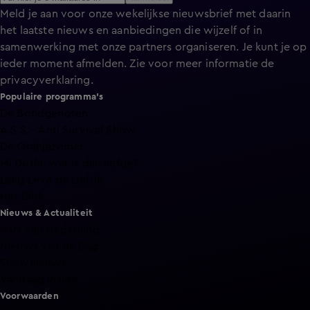
Meld je aan voor onze wekelijkse nieuwsbrief met daarin
het laatste nieuws en aanbiedingen die wijzelf of in
samenwerking met onze partners organiseren. Je kunt je op
ieder moment afmelden. Zie voor meer informatie de
privacyverklaring
.
Populaire programma's
De Bondgenoten
A.S.S. - Anti Survival Show
De Oranjezomer
Mi Dushi: wat is dan liefde?
Lang Leve de Liefde
Het Blok
Nieuws & Actualiteit
Hart van Nederland
Nieuws van de Dag
Shownieuws
Vandaag Inside
Voorwaarden