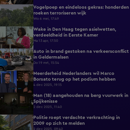
Vogelpoep en eindeloos gekras: honderden
2:29
roeken terroriseren wijk
Wo 6 mei, 17:49
Wake in Den Haag tegen asielwetten,
4:06
verdeeldheid in Eerste Kamer
Ma 13 apr, 17:50
Auto in brand gestoken na verkeersconflict
0:45
in Geldermalsen
Do 19 mrt, 15:54
Meerderheid Nederlanders wil Marco
1:02
Borsato terug op het podium hebben
4 dec 2025, 19:15
Man (18) aangehouden na berg vuurwerk in
1:06
Spijkenisse
2 dec 2025, 11:40
Politie roept verdachte verkrachting in
1:10
2009 op zich te melden
2 dec 2025, 09:42