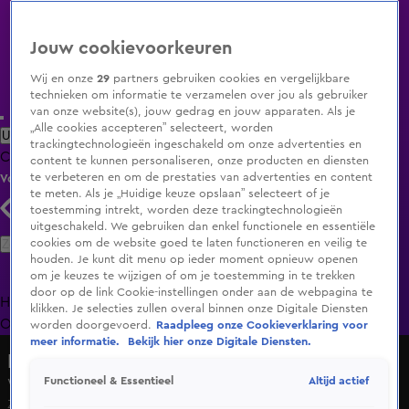
Jouw cookievoorkeuren
Wij en onze
29
partners gebruiken cookies en vergelijkbare
technieken om informatie te verzamelen over jou als gebruiker
van onze website(s), jouw gedrag en jouw apparaten. Als je
„Alle cookies accepteren” selecteert, worden
Uitzending Gemist
Populaire programma's
Zenders
Genres
trackingtechnologieën ingeschakeld om onze advertenties en
Clips
Films
Radio
Smart TV inlog
Shop
content te kunnen personaliseren, onze producten en diensten
te verbeteren en om de prestaties van advertenties en content
Volg KIJK
te meten. Als je „Huidige keuze opslaan” selecteert of je
toestemming intrekt, worden deze trackingtechnologieën
uitgeschakeld. We gebruiken dan enkel functionele en essentiële
Zoeken
cookies om de website goed te laten functioneren en veilig te
houden. Je kunt dit menu op ieder moment opnieuw openen
om je keuzes te wijzigen of om je toestemming in te trekken
door op de link Cookie-instellingen onder aan de webpagina te
Home
Uitzending Gemist
Programma's
De Bondgenoten
De
klikken. Je selecties zullen overal binnen onze Digitale Diensten
Oranjezomer
Livestreams
Shop
worden doorgevoerd.
Raadpleeg onze Cookieverklaring voor
meer informatie.
Bekijk hier onze Digitale Diensten.
Hart van Nederland - Ochtend Editie
Altijd actief
Functioneel & Essentieel
Weerbericht zaterdag 13 juni 2026
Za 13 juni, 10:28