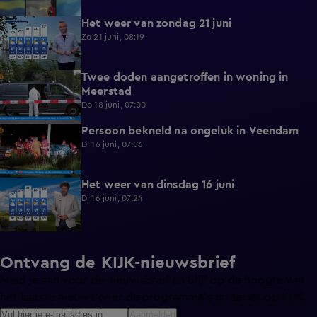
Het weer van zondag 21 juni
1:50
Zo 21 juni, 08:19
Twee doden aangetroffen in woning in
0:29
Meerstad
Do 18 juni, 07:00
Persoon bekneld na ongeluk in Veendam
0:44
Di 16 juni, 07:56
Het weer van dinsdag 16 juni
1:00
Di 16 juni, 07:24
Ontvang de KIJK-nieuwsbrief
Meld je aan voor de nieuwsbrief en blijf op de hoogte van
het laatste nieuws over de programma’s en series op KIJK.
Aanmelden