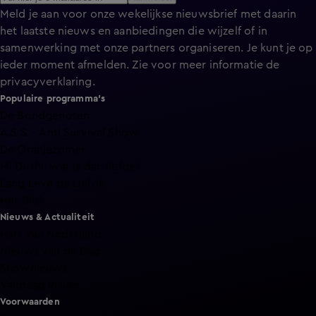
Meld je aan voor onze wekelijkse nieuwsbrief met daarin
het laatste nieuws en aanbiedingen die wijzelf of in
samenwerking met onze partners organiseren. Je kunt je op
ieder moment afmelden. Zie voor meer informatie de
privacyverklaring
.
Populaire programma's
De Bondgenoten
A.S.S. - Anti Survival Show
De Oranjezomer
Mi Dushi: wat is dan liefde?
Lang Leve de Liefde
Het Blok
Nieuws & Actualiteit
Hart van Nederland
Nieuws van de Dag
Shownieuws
Vandaag Inside
Voorwaarden