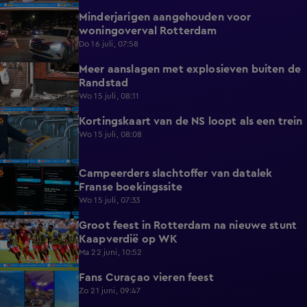
Minderjarigen aangehouden voor
0:43
woningoverval Rotterdam
Do 16 juli, 07:58
Meer aanslagen met explosieven buiten de
0:59
Randstad
Wo 15 juli, 08:11
Kortingskaart van de NS loopt als een trein
0:49
Wo 15 juli, 08:08
Campeerders slachtoffer van datalek
0:40
Franse boekingssite
Wo 15 juli, 07:33
Groot feest in Rotterdam na nieuwe stunt
1:24
Kaapverdië op WK
Ma 22 juni, 10:52
Fans Curaçao vieren feest
1:13
Zo 21 juni, 09:47