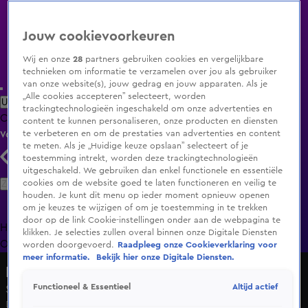
Jouw cookievoorkeuren
Wij en onze
28
partners gebruiken cookies en vergelijkbare
technieken om informatie te verzamelen over jou als gebruiker
van onze website(s), jouw gedrag en jouw apparaten. Als je
„Alle cookies accepteren” selecteert, worden
Uitzending Gemist
Populaire programma's
Zenders
Genres
trackingtechnologieën ingeschakeld om onze advertenties en
Clips
Films
Radio
Smart TV inlog
Shop
content te kunnen personaliseren, onze producten en diensten
te verbeteren en om de prestaties van advertenties en content
Volg KIJK
te meten. Als je „Huidige keuze opslaan” selecteert of je
toestemming intrekt, worden deze trackingtechnologieën
uitgeschakeld. We gebruiken dan enkel functionele en essentiële
Zoeken
cookies om de website goed te laten functioneren en veilig te
houden. Je kunt dit menu op ieder moment opnieuw openen
om je keuzes te wijzigen of om je toestemming in te trekken
door op de link Cookie-instellingen onder aan de webpagina te
Home
Uitzending Gemist
Programma's
De Bondgenoten
De
klikken. Je selecties zullen overal binnen onze Digitale Diensten
Oranjezomer
Livestreams
Shop
worden doorgevoerd.
Raadpleeg onze Cookieverklaring voor
meer informatie.
Bekijk hier onze Digitale Diensten.
Hart van Nederland - Ochtend Editie
Altijd actief
Functioneel & Essentieel
Seizoen 2026, aflevering 2461
Do 11 juni, 09:00