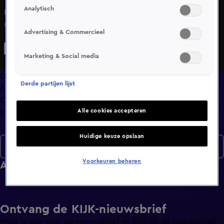
Analytisch
Er komen minder studenten vanuit het buitenland bij ons
studeren. Er is een update over een grote
Advertising & Commercieel
verkrachtingszaak die vorige week in het nieuws kwam.
Tientallen vrouwen hebben zich nu namelijk gemeld
Marketing & Social media
omdat ze denken dat ze ook gedrogeerd en misbruikt zijn
door hun partner. Verder is er een brand in een voormalig
Overzicht
Derde partijen lijst
parenclub in Lelystad. En Helene Fischer is begonnen aan
Afleveringen
haar tour en ze komt ook naar Nederland.
Clips
Alle cookies accepteren
Info
Huidige keuze opslaan
Seizoen 2026
Voorkeuren beheren
Afleveringen
Ontvang de KIJK-nieuwsbrief
Meld je aan voor de nieuwsbrief en blijf op de hoogte van