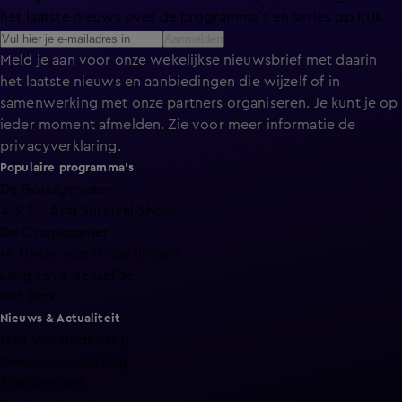
het laatste nieuws over de programma’s en series op KIJK.
Aanmelden
Meld je aan voor onze wekelijkse nieuwsbrief met daarin
het laatste nieuws en aanbiedingen die wijzelf of in
samenwerking met onze partners organiseren. Je kunt je op
ieder moment afmelden. Zie voor meer informatie de
privacyverklaring
.
Populaire programma's
De Bondgenoten
A.S.S. - Anti Survival Show
De Oranjezomer
Mi Dushi: wat is dan liefde?
Lang Leve de Liefde
Het Blok
Nieuws & Actualiteit
Hart van Nederland
Nieuws van de Dag
Shownieuws