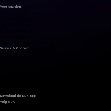
Vandaag Inside
Voorwaarden
Gebruiksvoorwaarden
Cookie instellingen
Cookieverklaring
Privacyverklaring
Toegankelijkheid
Algemene voorwaarden KIJK
Service & Contact
Aanmelden voor een programma
Acties
Adverteren
Smart TV inlog
Over KIJK
Vacatures
Klantenservice
Download de KIJK app
Volg KIJK
©
2026 Talpa Network. Alle rechten voorbehouden. Geen