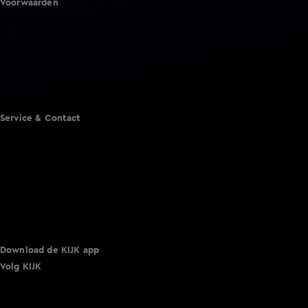
Voorwaarden
Gebruiksvoorwaarden
Cookie instellingen
Cookieverklaring
Privacyverklaring
Toegankelijkheid
Algemene voorwaarden KIJK
Service & Contact
Aanmelden voor een programma
Acties
Adverteren
Smart TV inlog
Over KIJK
Vacatures
Klantenservice
Download de KIJK app
Volg KIJK
©
2026 Talpa Network. Alle rechten voorbehouden. Geen
tekst- en datamining.