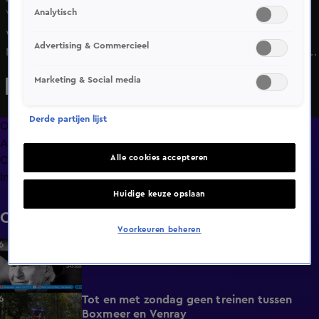
Analytisch
Wo 10 juni, 18:14
Woensdagmiddag is er een lichaam gevonden in de
Advertising & Commercieel
Molenplas in Haarlem. Dat bevestigt de politie aan Hart van
Nederland. Er wordt onderzoek gedaan naar de
Marketing & Social media
doodsoorzaak en identiteit van de persoon.
Derde partijen lijst
Overzicht
Afleveringen
Alle cookies accepteren
Clips
Info
Huidige keuze opslaan
Clips
Voorkeuren beheren
Acteur Peter Faber (82) overleden
0:59
Vandaag, 08:08
Tot en met zondag geen treinen tussen
0:36
Boxmeer en Venray