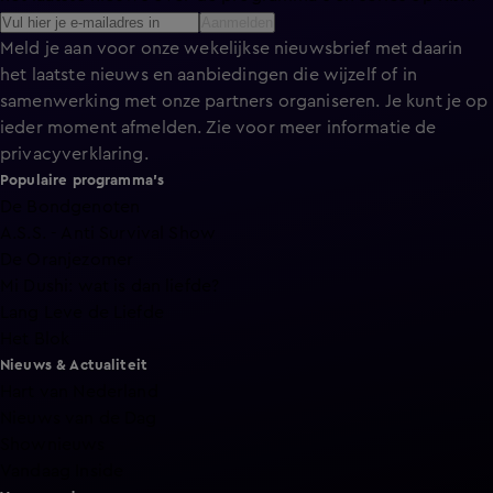
Aanmelden
Meld je aan voor onze wekelijkse nieuwsbrief met daarin
het laatste nieuws en aanbiedingen die wijzelf of in
samenwerking met onze partners organiseren. Je kunt je op
ieder moment afmelden. Zie voor meer informatie de
privacyverklaring
.
Populaire programma's
De Bondgenoten
A.S.S. - Anti Survival Show
De Oranjezomer
Mi Dushi: wat is dan liefde?
Lang Leve de Liefde
Het Blok
Nieuws & Actualiteit
Hart van Nederland
Nieuws van de Dag
Shownieuws
Vandaag Inside