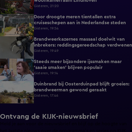
woonkamerraam Eindhoven
Gisteren, 21:20
Door droogte meren tientallen extra
2:11
cruiseschepen aan in Nederlandse steden
Gisteren, 19:54
Brandweerkazernes massaal doelwit van
1:49
inbrekers: reddingsgereedschap verdwenen
Gisteren, 19:49
Steeds meer bijzondere ijssmaken maar
1:17
'saaie smaken' blijven populair
Gisteren, 19:14
Duinbrand bij Oosterduinpad blijft groeien:
1:46
brandweerman gewond geraakt
Gisteren, 17:46
Ontvang de KIJK-nieuwsbrief
Meld je aan voor de nieuwsbrief en blijf op de hoogte van
het laatste nieuws over de programma’s en series op KIJK.