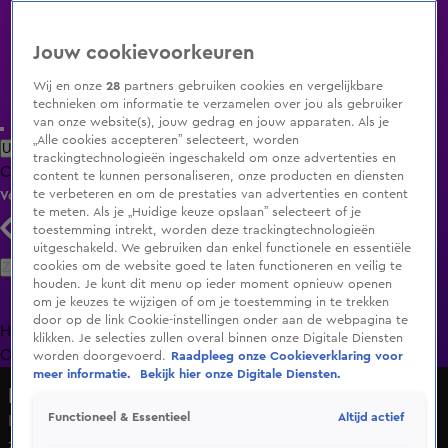
Jouw cookievoorkeuren
Wij en onze
28
partners gebruiken cookies en vergelijkbare
technieken om informatie te verzamelen over jou als gebruiker
van onze website(s), jouw gedrag en jouw apparaten. Als je
„Alle cookies accepteren” selecteert, worden
Uitzending Gemist
Populaire programma's
Zenders
Genres
trackingtechnologieën ingeschakeld om onze advertenties en
Clips
Films
Radio
Smart TV inlog
Shop
content te kunnen personaliseren, onze producten en diensten
te verbeteren en om de prestaties van advertenties en content
Volg KIJK
te meten. Als je „Huidige keuze opslaan” selecteert of je
toestemming intrekt, worden deze trackingtechnologieën
uitgeschakeld. We gebruiken dan enkel functionele en essentiële
Zoeken
cookies om de website goed te laten functioneren en veilig te
houden. Je kunt dit menu op ieder moment opnieuw openen
om je keuzes te wijzigen of om je toestemming in te trekken
door op de link Cookie-instellingen onder aan de webpagina te
Home
Uitzending Gemist
Programma's
De Bondgenoten
De
klikken. Je selecties zullen overal binnen onze Digitale Diensten
Oranjezomer
Livestreams
Shop
worden doorgevoerd.
Raadpleeg onze Cookieverklaring voor
meer informatie.
Bekijk hier onze Digitale Diensten.
Hart van Nederland - Late Editie
Altijd actief
Functioneel & Essentieel
Lichaam gevonden in water Haarlem, mogelijk vermiste
zwemmer