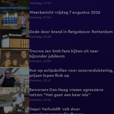
Vandaag, 07:59
Weerbericht vrijdag 7 augustus 2026
2:26
Vandaag, 07:45
Dode door brand in flatgebouw Rotterdam
0:37
Vandaag, 06:30
Trouwe Jan Smit-fans kijken uit naar
1:59
bijzonder jubileum
Gisteren, 23:03
Run op eclipsbrillen voor zonsverduistering,
2:06
prijzen lopen flink op
Gisteren, 22:47
Bewoners Den Haag vrezen agressieve
1:54
ratten: "Het gaat een keer mis"
Gisteren, 22:46
Oeps! Verhuislift valt door
0:58