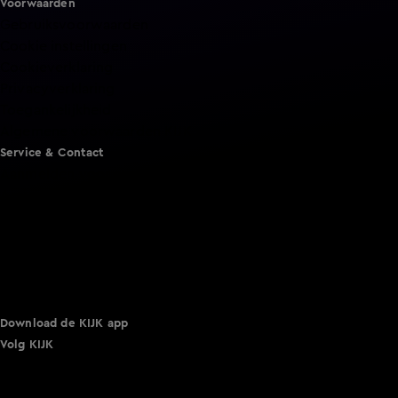
Voorwaarden
Gebruiksvoorwaarden
Cookie instellingen
Cookieverklaring
Privacyverklaring
Toegankelijkheid
Algemene voorwaarden KIJK
Service & Contact
Aanmelden voor een programma
Acties
Adverteren
Smart TV inlog
Over KIJK
Vacatures
Klantenservice
Download de KIJK app
Volg KIJK
©
2026 Talpa Network. Alle rechten voorbehouden. Geen
tekst- en datamining.