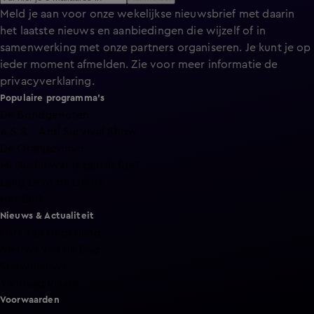
Meld je aan voor onze wekelijkse nieuwsbrief met daarin
het laatste nieuws en aanbiedingen die wijzelf of in
samenwerking met onze partners organiseren. Je kunt je op
ieder moment afmelden. Zie voor meer informatie de
privacyverklaring
.
Populaire programma's
De Bondgenoten
A.S.S. - Anti Survival Show
De Oranjezomer
Mi Dushi: wat is dan liefde?
Lang Leve de Liefde
Het Blok
Nieuws & Actualiteit
Hart van Nederland
Nieuws van de Dag
Shownieuws
Vandaag Inside
Voorwaarden