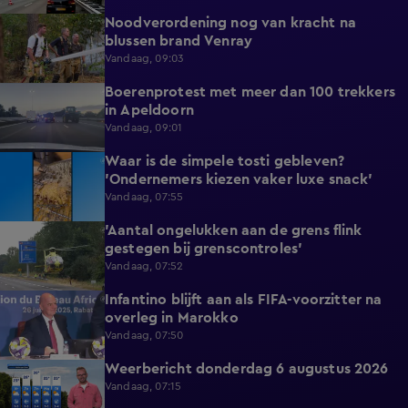
Noodverordening nog van kracht na
1:14
blussen brand Venray
Vandaag, 09:03
Boerenprotest met meer dan 100 trekkers
0:54
in Apeldoorn
Vandaag, 09:01
Waar is de simpele tosti gebleven?
0:51
'Ondernemers kiezen vaker luxe snack'
Vandaag, 07:55
'Aantal ongelukken aan de grens flink
1:07
gestegen bij grenscontroles'
Vandaag, 07:52
Infantino blijft aan als FIFA-voorzitter na
0:29
overleg in Marokko
Vandaag, 07:50
Weerbericht donderdag 6 augustus 2026
2:20
Vandaag, 07:15