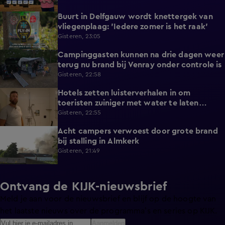
Buurt in Delfgauw wordt knettergek van
2:07
vliegenplaag: 'Iedere zomer is het raak'
Gisteren, 23:05
Campinggasten kunnen na drie dagen weer
2:25
terug nu brand bij Venray onder controle is
Gisteren, 22:58
Hotels zetten luisterverhalen in om
2:15
toeristen zuiniger met water te laten
omgaan
Gisteren, 22:55
Acht campers verwoest door grote brand
0:34
bij stalling in Almkerk
Gisteren, 21:49
Ontvang de KIJK-nieuwsbrief
Meld je aan voor de nieuwsbrief en blijf op de hoogte van
het laatste nieuws over de programma’s en series op KIJK.
Aanmelden