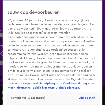
Jouw cookievoorkeuren
Wij en onze
28
partners gebruiken cookies en vergelijkbare
technieken om informatie te verzamelen over jou als gebruiker
van onze website(s), jouw gedrag en jouw apparaten. Als je
„Alle cookies accepteren” selecteert, worden
Uitzending Gemist
Populaire programma's
Zenders
Genres
trackingtechnologieën ingeschakeld om onze advertenties en
Clips
Films
Radio
Smart TV inlog
Shop
content te kunnen personaliseren, onze producten en diensten
te verbeteren en om de prestaties van advertenties en content
Volg KIJK
te meten. Als je „Huidige keuze opslaan” selecteert of je
toestemming intrekt, worden deze trackingtechnologieën
uitgeschakeld. We gebruiken dan enkel functionele en essentiële
Zoeken
cookies om de website goed te laten functioneren en veilig te
houden. Je kunt dit menu op ieder moment opnieuw openen
om je keuzes te wijzigen of om je toestemming in te trekken
door op de link Cookie-instellingen onder aan de webpagina te
Home
Uitzending Gemist
Programma's
De Bondgenoten
De
klikken. Je selecties zullen overal binnen onze Digitale Diensten
Oranjezomer
Livestreams
Shop
worden doorgevoerd.
Raadpleeg onze Cookieverklaring voor
meer informatie.
Bekijk hier onze Digitale Diensten.
Hart van Nederland - Late Editie
Altijd actief
Functioneel & Essentieel
Rookoverlast door brand in restaurant Rotterdam
26 apr 2025, 19:12