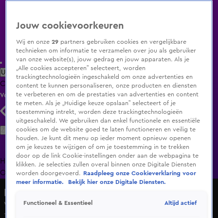
Jouw cookievoorkeuren
Wij en onze
29
partners gebruiken cookies en vergelijkbare
technieken om informatie te verzamelen over jou als gebruiker
van onze website(s), jouw gedrag en jouw apparaten. Als je
„Alle cookies accepteren” selecteert, worden
Uitzending Gemist
Populaire programma's
Zenders
Genres
trackingtechnologieën ingeschakeld om onze advertenties en
Clips
Films
Radio
Smart TV inlog
Shop
content te kunnen personaliseren, onze producten en diensten
te verbeteren en om de prestaties van advertenties en content
Volg KIJK
te meten. Als je „Huidige keuze opslaan” selecteert of je
toestemming intrekt, worden deze trackingtechnologieën
uitgeschakeld. We gebruiken dan enkel functionele en essentiële
Zoeken
cookies om de website goed te laten functioneren en veilig te
houden. Je kunt dit menu op ieder moment opnieuw openen
om je keuzes te wijzigen of om je toestemming in te trekken
door op de link Cookie-instellingen onder aan de webpagina te
Home
Uitzending Gemist
Programma's
De Bondgenoten
De
klikken. Je selecties zullen overal binnen onze Digitale Diensten
Oranjezomer
Livestreams
Shop
worden doorgevoerd.
Raadpleeg onze Cookieverklaring voor
meer informatie.
Bekijk hier onze Digitale Diensten.
Hart van Nederland - Late Editie
Altijd actief
Functioneel & Essentieel
Weerbericht zaterdag 14 juni 2025
14 juni 2025, 08:59