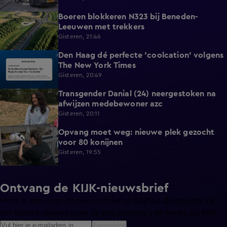
Boeren blokkeren N323 bij Beneden-
0:33
Leeuwen met trekkers
Gisteren, 21:46
Den Haag dé perfecte 'coolcation' volgens
1:37
The New York Times
Gisteren, 20:49
Transgender Danial (24) neergestoken na
2:04
afwijzen medebewoner azc
Gisteren, 20:11
Opvang moet weg: nieuwe plek gezocht
1:56
voor 80 konijnen
Gisteren, 19:55
Ontvang de KIJK-nieuwsbrief
Meld je aan voor de nieuwsbrief en blijf op de hoogte van
het laatste nieuws over de programma’s en series op KIJK.
Aanmelden