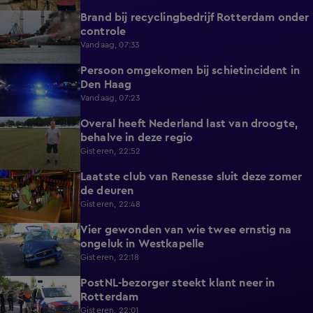
Brand bij recyclingbedrijf Rotterdam onder
0:36
controle
Vandaag, 07:33
Persoon omgekomen bij schietincident in
0:36
Den Haag
Vandaag, 07:23
Overal heeft Nederland last van droogte,
1:54
behalve in deze regio
Gisteren, 22:52
Laatste club van Renesse sluit deze zomer
2:08
de deuren
Gisteren, 22:48
Vier gewonden van wie twee ernstig na
0:30
ongeluk in Westkapelle
Gisteren, 22:18
PostNL-bezorger steekt klant neer in
0:26
Rotterdam
Gisteren, 22:01