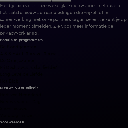
Meld je aan voor onze wekelijkse nieuwsbrief met daarin
het laatste nieuws en aanbiedingen die wijzelf of in
samenwerking met onze partners organiseren. Je kunt je op
ieder moment afmelden. Zie voor meer informatie de
privacyverklaring
.
Populaire programma's
De Bondgenoten
A.S.S. - Anti Survival Show
De Oranjezomer
Mi Dushi: wat is dan liefde?
Lang Leve de Liefde
Het Blok
Nieuws & Actualiteit
Hart van Nederland
Nieuws van de Dag
Shownieuws
Vandaag Inside
Voorwaarden