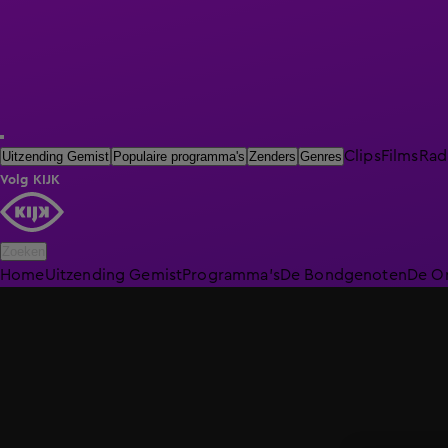
Clips
Films
Rad
Uitzending Gemist
Populaire programma's
Zenders
Genres
Volg KIJK
Zoeken
Home
Uitzending Gemist
Programma's
De Bondgenoten
De O