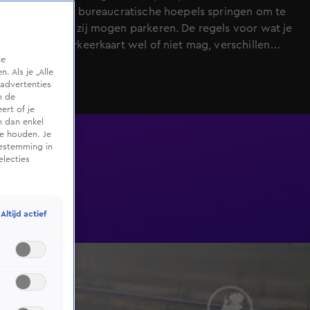
door tal van bureaucratische hoepels springen om te
weten waar zij mogen parkeren. De regels voor wat je
met zo'n parkeerkaart wel of niet mag, verschillen
te
namelijk per gemeente. Martin Slingenberg heeft zo'n
 Als je „Alle
parkeerkaart: "Het is een regelrechte jungle."
advertenties
m de
ert of je
n dan enkel
te houden. Je
oestemming in
electies
Altijd actief