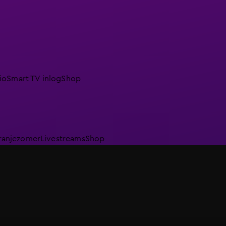
io
Smart TV inlog
Shop
ranjezomer
Livestreams
Shop