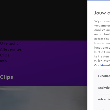
Jouw c
Wij en on
verzamelen
cookies ac
en content
prestaties
Overzicht
toestemmin
functionel
Afleveringen
kunt dit m
Clips
te trekken
Info
zullen ove
Cookieverk
Clips
Function
Analytis
0:41
Adverti