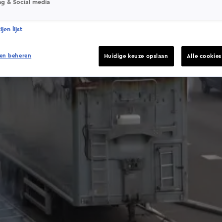
ng & Social media
jen lijst
en beheren
Huidige keuze opslaan
Alle cookie