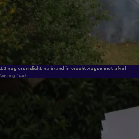
A2 nog uren dicht na brand in vrachtwagen met afval
Vandaag, 16:46
1:21