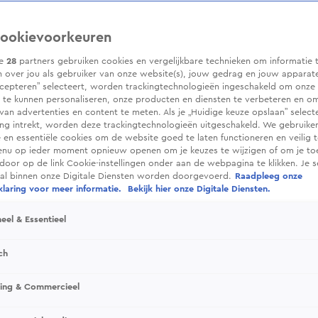
ookievoorkeuren
ze
28
partners gebruiken cookies en vergelijkbare technieken om informatie 
 over jou als gebruiker van onze website(s), jouw gedrag en jouw apparaten.
cepteren” selecteert, worden trackingtechnologieën ingeschakeld om onze 
 te kunnen personaliseren, onze producten en diensten te verbeteren en o
 van advertenties en content te meten. Als je „Huidige keuze opslaan” selecte
g intrekt, worden deze trackingtechnologieën uitgeschakeld. We gebruike
e en essentiële cookies om de website goed te laten functioneren en veilig 
enu op ieder moment opnieuw openen om je keuzes te wijzigen of om je t
 door op de link Cookie-instellingen onder aan de webpagina te klikken. Je s
ral binnen onze Digitale Diensten worden doorgevoerd.
Raadpleeg onze
laring voor meer informatie.
Bekijk hier onze Digitale Diensten.
eel & Essentieel
ch
sing & Commercieel