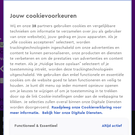
Jouw cookievoorkeuren
Wij en onze
28
partners gebruiken cookies en vergelijkbare
technieken om informatie te verzamelen over jou als gebruiker
van onze website(s), jouw gedrag en jouw apparaten. Als je
„Alle cookies accepteren” selecteert, worden
Uitzending Gemist
Populaire programma's
Zenders
Genres
trackingtechnologieën ingeschakeld om onze advertenties en
Clips
Films
Radio
Smart TV inlog
Shop
content te kunnen personaliseren, onze producten en diensten
te verbeteren en om de prestaties van advertenties en content
Volg KIJK
te meten. Als je „Huidige keuze opslaan” selecteert of je
toestemming intrekt, worden deze trackingtechnologieën
uitgeschakeld. We gebruiken dan enkel functionele en essentiële
Zoeken
cookies om de website goed te laten functioneren en veilig te
houden. Je kunt dit menu op ieder moment opnieuw openen
om je keuzes te wijzigen of om je toestemming in te trekken
door op de link Cookie-instellingen onder aan de webpagina te
Home
Uitzending Gemist
Programma's
De Bondgenoten
De
klikken. Je selecties zullen overal binnen onze Digitale Diensten
Oranjezomer
Livestreams
Shop
worden doorgevoerd.
Raadpleeg onze Cookieverklaring voor
meer informatie.
Bekijk hier onze Digitale Diensten.
Hart van Nederland - Late Editie
Altijd actief
Functioneel & Essentieel
De sfeer zit er al goed in bij Oranjemars door Luzern
5 juli 2025, 20:24