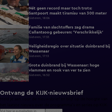
Nét geen record maar toch trots:
1:38
Santpoort maakt tiramisu van 300 meter
Gisteren, 18:06
Familie van slachtoffers zag drama
1:08
Callantsoog gebeuren: 'Verschrikkelijk'
Gisteren, 17:33
Veiligheidsregio over situatie duinbrand bij
0:53
Wassenaar
Gisteren, 17:13
Grote duinbrand bij Wassenaar: hoge
0:52
vlammen en rook van ver te zien
Gisteren, 16:52
Ontvang de KIJK-nieuwsbrief
Meld je aan voor de nieuwsbrief en blijf op de hoogte van
het laatste nieuws over de programma’s en series op KIJK.
Aanmelden