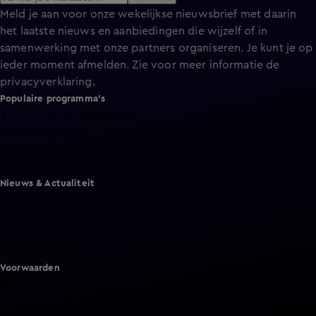
Meld je aan voor onze wekelijkse nieuwsbrief met daarin
het laatste nieuws en aanbiedingen die wijzelf of in
samenwerking met onze partners organiseren. Je kunt je op
ieder moment afmelden. Zie voor meer informatie de
privacyverklaring
.
Populaire programma's
A.S.S. - Anti Survival Show
De Bondgenoten
Lang Leve de Liefde
Het Blok
Nieuws & Actualiteit
Hart van Nederland
Nieuws van de Dag
Shownieuws
Vandaag Inside
Voorwaarden
Gebruiksvoorwaarden
Cookie instellingen