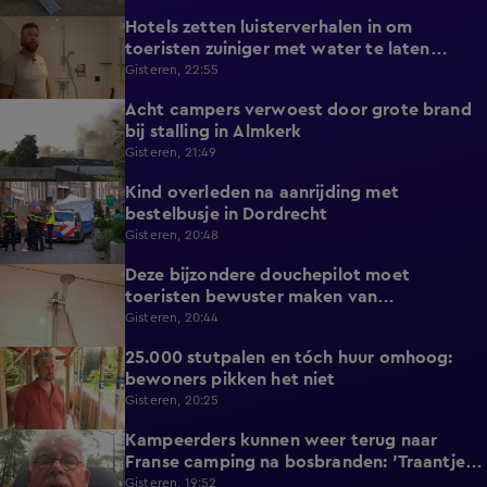
Hotels zetten luisterverhalen in om
2:15
toeristen zuiniger met water te laten
omgaan
Gisteren, 22:55
Acht campers verwoest door grote brand
0:34
bij stalling in Almkerk
Gisteren, 21:49
Kind overleden na aanrijding met
0:37
bestelbusje in Dordrecht
Gisteren, 20:48
Deze bijzondere douchepilot moet
2:16
toeristen bewuster maken van
waterverbruik
Gisteren, 20:44
25.000 stutpalen en tóch huur omhoog:
1:33
bewoners pikken het niet
Gisteren, 20:25
Kampeerders kunnen weer terug naar
1:06
Franse camping na bosbranden: 'Traantje
gelaten'
Gisteren, 19:52