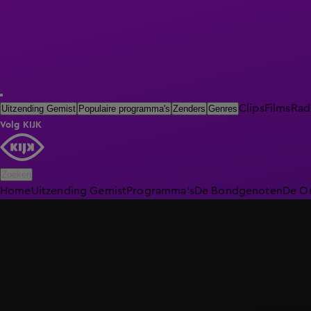
Clips
Films
Rad
Uitzending Gemist
Populaire programma's
Zenders
Genres
Volg KIJK
Zoeken
Home
Uitzending Gemist
Programma's
De Bondgenoten
De O