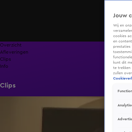
Jouw c
Wij en on
verzamelen
cookies ac
en content
Overzicht
prestaties
Afleveringen
toestemmin
functionel
Clips
kunt dit m
Info
te trekken
zullen ove
Cookieverk
Clips
Function
1:59
Analytis
Adverti