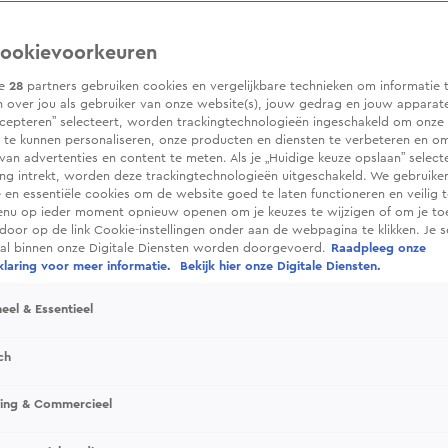
ookievoorkeuren
ze
28
partners gebruiken cookies en vergelijkbare technieken om informatie 
 over jou als gebruiker van onze website(s), jouw gedrag en jouw apparaten.
cepteren” selecteert, worden trackingtechnologieën ingeschakeld om onze 
 te kunnen personaliseren, onze producten en diensten te verbeteren en o
 van advertenties en content te meten. Als je „Huidige keuze opslaan” selecte
g intrekt, worden deze trackingtechnologieën uitgeschakeld. We gebruike
e en essentiële cookies om de website goed te laten functioneren en veilig 
enu op ieder moment opnieuw openen om je keuzes te wijzigen of om je t
 door op de link Cookie-instellingen onder aan de webpagina te klikken. Je s
ral binnen onze Digitale Diensten worden doorgevoerd.
Raadpleeg onze
laring voor meer informatie.
Bekijk hier onze Digitale Diensten.
eel & Essentieel
ch
sing & Commercieel