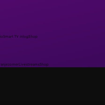
io
Smart TV inlog
Shop
ranjezomer
Livestreams
Shop