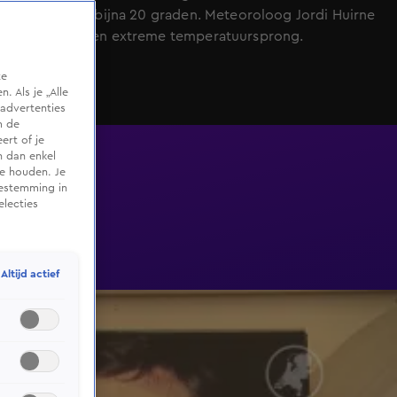
plaats voor bijna 20 graden. Meteoroloog Jordi Huirne
verwacht een extreme temperatuursprong.
te
 Als je „Alle
advertenties
m de
ert of je
n dan enkel
te houden. Je
oestemming in
electies
Altijd actief