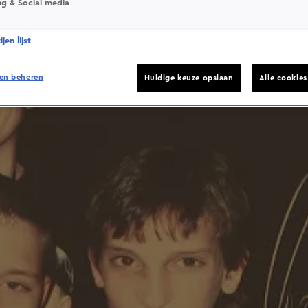
ng & Social media
jen lijst
en beheren
Huidige keuze opslaan
Alle cookie