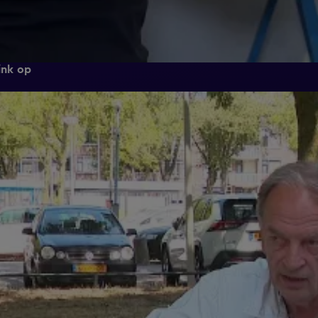
ink op