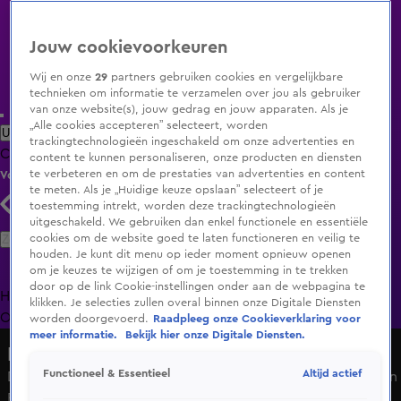
Jouw cookievoorkeuren
Wij en onze
29
partners gebruiken cookies en vergelijkbare
technieken om informatie te verzamelen over jou als gebruiker
van onze website(s), jouw gedrag en jouw apparaten. Als je
„Alle cookies accepteren” selecteert, worden
Uitzending Gemist
Populaire programma's
Zenders
Genres
trackingtechnologieën ingeschakeld om onze advertenties en
Clips
Films
Radio
Smart TV inlog
Shop
content te kunnen personaliseren, onze producten en diensten
te verbeteren en om de prestaties van advertenties en content
Volg KIJK
te meten. Als je „Huidige keuze opslaan” selecteert of je
toestemming intrekt, worden deze trackingtechnologieën
uitgeschakeld. We gebruiken dan enkel functionele en essentiële
Zoeken
cookies om de website goed te laten functioneren en veilig te
houden. Je kunt dit menu op ieder moment opnieuw openen
om je keuzes te wijzigen of om je toestemming in te trekken
door op de link Cookie-instellingen onder aan de webpagina te
Home
Uitzending Gemist
Programma's
De Bondgenoten
De
klikken. Je selecties zullen overal binnen onze Digitale Diensten
Oranjezomer
Livestreams
Shop
worden doorgevoerd.
Raadpleeg onze Cookieverklaring voor
meer informatie.
Bekijk hier onze Digitale Diensten.
Hart van Nederland - Late Editie
Altijd actief
Functioneel & Essentieel
Drie gewonden, onder wie een minderjarige, bij botsing in
Raamsdonksveer