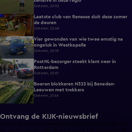
behalve in deze regio
Gisteren, 22:52
Laatste club van Renesse sluit deze zomer
2:08
de deuren
Gisteren, 22:48
Vier gewonden van wie twee ernstig na
0:30
ongeluk in Westkapelle
Gisteren, 22:18
PostNL-bezorger steekt klant neer in
0:26
Rotterdam
Gisteren, 22:01
Boeren blokkeren N323 bij Beneden-
0:33
Leeuwen met trekkers
Gisteren, 21:46
Ontvang de KIJK-nieuwsbrief
Meld je aan voor de nieuwsbrief en blijf op de hoogte van
het laatste nieuws over de programma’s en series op KIJK.