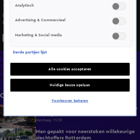
Analytisch
12 aug 2025, 12:38
Drie mensen raakten dinsdagochtend gewond bij een
Advertising & Commercieel
frontale aanrijding tussen twee auto's op de
Eendrachtsweg in Raamsdonksveer. Een van de
Marketing & Social media
slachtoffers is minderjarig. Het is nog onduidelijk hoe dit
heeft kunnen gebeuren.
Derde partijen lijst
Overzicht
Afleveringen
Alle cookies accepteren
Clips
Info
Huidige keuze opslaan
Clips
Voorkeuren beheren
Twee vrouwen gewond door steekpartij in
0:45
woning in Zwolle
Vandaag, 15:30
Man gepakt voor neersteken willekeurige
0:27
slachtoffers Rotterdam