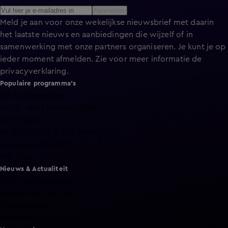
Aanmelden
Meld je aan voor onze wekelijkse nieuwsbrief met daarin
het laatste nieuws en aanbiedingen die wijzelf of in
samenwerking met onze partners organiseren. Je kunt je op
ieder moment afmelden. Zie voor meer informatie de
privacyverklaring
.
Populaire programma's
De Bondgenoten
A.S.S. - Anti Survival Show
De Oranjezomer
Mi Dushi: wat is dan liefde?
Lang Leve de Liefde
Het Blok
Nieuws & Actualiteit
Hart van Nederland
Nieuws van de Dag
Shownieuws
Vandaag Inside