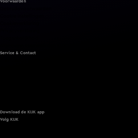
Voorwaarden
Gebruiksvoorwaarden
Cookie instellingen
Cookieverklaring
Privacyverklaring
Toegankelijkheid
Algemene voorwaarden KIJK
Service & Contact
Aanmelden voor een programma
Acties
Adverteren
Smart TV inlog
Over KIJK
Vacatures
Klantenservice
Download de KIJK app
Volg KIJK
©
2026 Talpa Network. Alle rechten voorbehouden. Geen
tekst- en datamining.