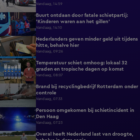
Vandaag, 14:59
Buurt ontdaan door fatale schietpartij:
0:59
'Kinderen waren aan het gillen'
Vandaag, 14:10
Nederlanders geven minder geld uit tijdens
0:58
hitte, behalve hier
Vandaag, 09:26
Temperatuur schiet omhoog: lokaal 32
1:03
graden en tropische dagen op komst
Vandaag, 08:07
Brand bij recyclingbedrijf Rotterdam onder
0:36
controle
Vandaag, 07:33
Persoon omgekomen bij schietincident in
0:36
Den Haag
Vandaag, 07:23
Overal heeft Nederland last van droogte,
1:54