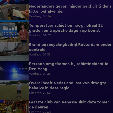
Nederlanders geven minder geld uit tijdens
0:58
hitte, behalve hier
Vandaag, 09:26
Temperatuur schiet omhoog: lokaal 32
1:03
graden en tropische dagen op komst
Vandaag, 08:07
Brand bij recyclingbedrijf Rotterdam onder
0:36
controle
Vandaag, 07:33
Persoon omgekomen bij schietincident in
0:36
Den Haag
Vandaag, 07:23
Overal heeft Nederland last van droogte,
1:54
behalve in deze regio
Gisteren, 22:52
Laatste club van Renesse sluit deze zomer
2:08
de deuren
Gisteren, 22:48