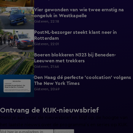
Vier gewonden van wie twee ernstig na
0:30
ongeluk in Westkapelle
Gisteren, 22:18
PostNL-bezorger steekt klant neer in
0:26
Rotterdam
Gisteren, 22:01
Boeren blokkeren N323 bij Beneden-
0:33
Leeuwen met trekkers
Gisteren, 21:46
Den Haag dé perfecte 'coolcation' volgens
1:37
The New York Times
Gisteren, 20:49
Ontvang de KIJK-nieuwsbrief
Meld je aan voor de nieuwsbrief en blijf op de hoogte van
het laatste nieuws over de programma’s en series op KIJK.
Aanmelden