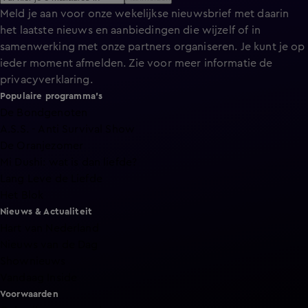
Meld je aan voor onze wekelijkse nieuwsbrief met daarin
het laatste nieuws en aanbiedingen die wijzelf of in
samenwerking met onze partners organiseren. Je kunt je op
ieder moment afmelden. Zie voor meer informatie de
privacyverklaring
.
Populaire programma's
De Bondgenoten
A.S.S. - Anti Survival Show
De Oranjezomer
Mi Dushi: wat is dan liefde?
Lang Leve de Liefde
Het Blok
Nieuws & Actualiteit
Hart van Nederland
Nieuws van de Dag
Shownieuws
Vandaag Inside
Voorwaarden