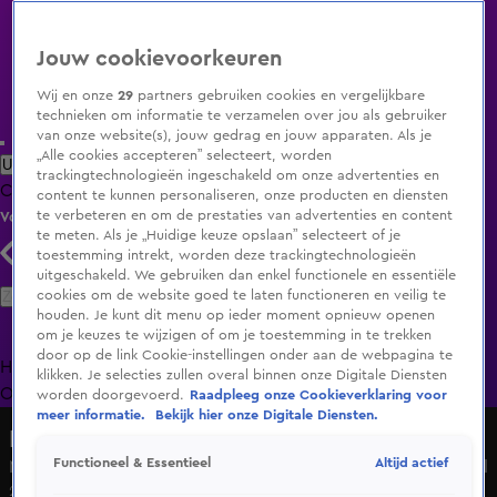
Jouw cookievoorkeuren
Wij en onze
29
partners gebruiken cookies en vergelijkbare
technieken om informatie te verzamelen over jou als gebruiker
van onze website(s), jouw gedrag en jouw apparaten. Als je
„Alle cookies accepteren” selecteert, worden
Uitzending Gemist
Populaire programma's
Zenders
Genres
trackingtechnologieën ingeschakeld om onze advertenties en
Clips
Films
Radio
Smart TV inlog
Shop
content te kunnen personaliseren, onze producten en diensten
te verbeteren en om de prestaties van advertenties en content
Volg KIJK
te meten. Als je „Huidige keuze opslaan” selecteert of je
toestemming intrekt, worden deze trackingtechnologieën
uitgeschakeld. We gebruiken dan enkel functionele en essentiële
Zoeken
cookies om de website goed te laten functioneren en veilig te
houden. Je kunt dit menu op ieder moment opnieuw openen
om je keuzes te wijzigen of om je toestemming in te trekken
door op de link Cookie-instellingen onder aan de webpagina te
Home
Uitzending Gemist
Programma's
De Bondgenoten
De
klikken. Je selecties zullen overal binnen onze Digitale Diensten
Oranjezomer
Livestreams
Shop
worden doorgevoerd.
Raadpleeg onze Cookieverklaring voor
meer informatie.
Bekijk hier onze Digitale Diensten.
Hart van Nederland - Late Editie
Altijd actief
Functioneel & Essentieel
Met wit petje op loopt Trump vliegtuigtrap af op Schiphol
24 juni 2025, 20:04