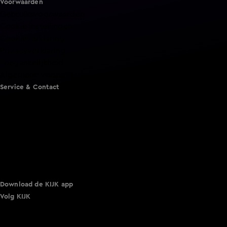
Voorwaarden
Gebruiksvoorwaarden
Cookie instellingen
Cookieverklaring
Privacyverklaring
Toegankelijkheid
Algemene voorwaarden KIJK
Service & Contact
Aanmelden voor een programma
Acties
Adverteren
Smart TV inlog
Over KIJK
Vacatures
Klantenservice
Download de KIJK app
Volg KIJK
©
2026 Talpa Network. Alle rechten voorbehouden. Geen
tekst- en datamining.