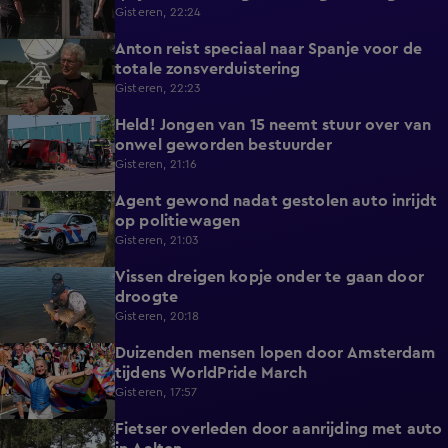
zicht op hulp
Gisteren, 22:24
Anton reist speciaal naar Spanje voor de
1:42
totale zonsverduistering
Gisteren, 22:23
Held! Jongen van 15 neemt stuur over van
0:30
onwel geworden bestuurder
Gisteren, 21:16
Agent gewond nadat gestolen auto inrijdt
0:32
op politiewagen
Gisteren, 21:03
Vissen dreigen kopje onder te gaan door
1:20
droogte
Gisteren, 20:18
Duizenden mensen lopen door Amsterdam
0:31
tijdens WorldPride March
Gisteren, 17:57
Fietser overleden door aanrijding met auto
0:32