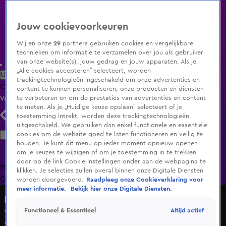
Jouw cookievoorkeuren
Wij en onze
29
partners gebruiken cookies en vergelijkbare
technieken om informatie te verzamelen over jou als gebruiker
van onze website(s), jouw gedrag en jouw apparaten. Als je
„Alle cookies accepteren” selecteert, worden
Uitzending Gemist
Populaire programma's
Zenders
Genres
trackingtechnologieën ingeschakeld om onze advertenties en
Clips
Films
Radio
Smart TV inlog
Shop
content te kunnen personaliseren, onze producten en diensten
te verbeteren en om de prestaties van advertenties en content
Volg KIJK
te meten. Als je „Huidige keuze opslaan” selecteert of je
toestemming intrekt, worden deze trackingtechnologieën
uitgeschakeld. We gebruiken dan enkel functionele en essentiële
Zoeken
cookies om de website goed te laten functioneren en veilig te
houden. Je kunt dit menu op ieder moment opnieuw openen
om je keuzes te wijzigen of om je toestemming in te trekken
door op de link Cookie-instellingen onder aan de webpagina te
Home
Uitzending Gemist
Programma's
De Bondgenoten
De
klikken. Je selecties zullen overal binnen onze Digitale Diensten
Oranjezomer
Livestreams
Shop
worden doorgevoerd.
Raadpleeg onze Cookieverklaring voor
meer informatie.
Bekijk hier onze Digitale Diensten.
Hart van Nederland - Late Editie
Altijd actief
Functioneel & Essentieel
Vrouw en kind naar het ziekenhuis na aanrijding in
Sassenheim