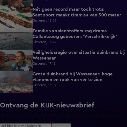
Nét geen record maar toch trots:
1:38
Santpoort maakt tiramisu van 300 meter
Gisteren, 18:06
Familie van slachtoffers zag drama
1:08
Callantsoog gebeuren: 'Verschrikkelijk'
Gisteren, 17:33
Veiligheidsregio over situatie duinbrand bij
0:53
Wassenaar
Gisteren, 17:13
Grote duinbrand bij Wassenaar: hoge
0:52
vlammen en rook van ver te zien
Gisteren, 16:52
Ontvang de KIJK-nieuwsbrief
Meld je aan voor de nieuwsbrief en blijf op de hoogte van
het laatste nieuws over de programma’s en series op KIJK.
Aanmelden