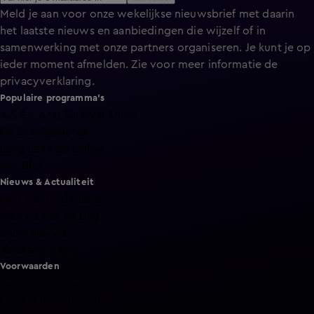
Meld je aan voor onze wekelijkse nieuwsbrief met daarin
het laatste nieuws en aanbiedingen die wijzelf of in
samenwerking met onze partners organiseren. Je kunt je op
ieder moment afmelden. Zie voor meer informatie de
privacyverklaring
.
Populaire programma's
A.S.S. - Anti Survival Show
De Bondgenoten
Lang Leve de Liefde
Het Blok
Nieuws & Actualiteit
Hart van Nederland
Nieuws van de Dag
Shownieuws
Vandaag Inside
Voorwaarden
Gebruiksvoorwaarden
Cookie instellingen