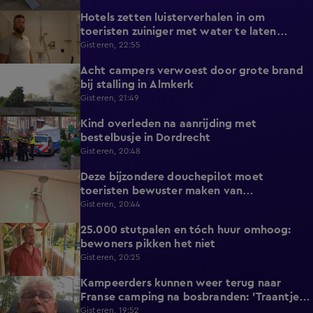
Hotels zetten luisterverhalen in om
2:15
toeristen zuiniger met water te laten
omgaan
Gisteren, 22:55
Acht campers verwoest door grote brand
0:34
bij stalling in Almkerk
Gisteren, 21:49
Kind overleden na aanrijding met
0:37
bestelbusje in Dordrecht
Gisteren, 20:48
Deze bijzondere douchepilot moet
2:16
toeristen bewuster maken van
waterverbruik
Gisteren, 20:44
25.000 stutpalen en tóch huur omhoog:
1:33
bewoners pikken het niet
Gisteren, 20:25
Kampeerders kunnen weer terug naar
1:06
Franse camping na bosbranden: 'Traantje
gelaten'
Gisteren, 19:52