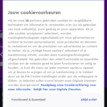
Jouw cookievoorkeuren
Wij en onze
28
partners gebruiken cookies en vergelijkbare
technieken om informatie te verzamelen over jou als gebruiker
van onze website(s), jouw gedrag en jouw apparaten. Als je
„Alle cookies accepteren” selecteert, worden
Uitzending Gemist
Populaire programma's
Zenders
Genres
trackingtechnologieën ingeschakeld om onze advertenties en
Clips
Films
Radio
Smart TV inlog
Shop
content te kunnen personaliseren, onze producten en diensten
te verbeteren en om de prestaties van advertenties en content
Volg KIJK
te meten. Als je „Huidige keuze opslaan” selecteert of je
toestemming intrekt, worden deze trackingtechnologieën
uitgeschakeld. We gebruiken dan enkel functionele en essentiële
Zoeken
cookies om de website goed te laten functioneren en veilig te
houden. Je kunt dit menu op ieder moment opnieuw openen
om je keuzes te wijzigen of om je toestemming in te trekken
door op de link Cookie-instellingen onder aan de webpagina te
Home
Uitzending Gemist
Programma's
De Bondgenoten
De
klikken. Je selecties zullen overal binnen onze Digitale Diensten
Oranjezomer
Livestreams
Shop
worden doorgevoerd.
Raadpleeg onze Cookieverklaring voor
meer informatie.
Bekijk hier onze Digitale Diensten.
Hart van Nederland - Late Editie
Altijd actief
Functioneel & Essentieel
Groninger (73) overlijdt bij motorongeluk in Den Ham
11 aug 2025, 16:43