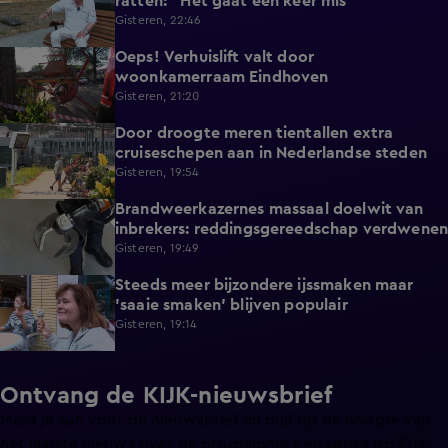
ratten: "Het gaat een keer mis"
Gisteren, 22:46
Oeps! Verhuislift valt door
0:58
woonkamerraam Eindhoven
Gisteren, 21:20
Door droogte meren tientallen extra
2:11
cruiseschepen aan in Nederlandse steden
Gisteren, 19:54
Brandweerkazernes massaal doelwit van
1:49
inbrekers: reddingsgereedschap verdwenen
Gisteren, 19:49
Steeds meer bijzondere ijssmaken maar
1:17
'saaie smaken' blijven populair
Gisteren, 19:14
Ontvang de KIJK-nieuwsbrief
Meld je aan voor de nieuwsbrief en blijf op de hoogte van
het laatste nieuws over de programma’s en series op KIJK.