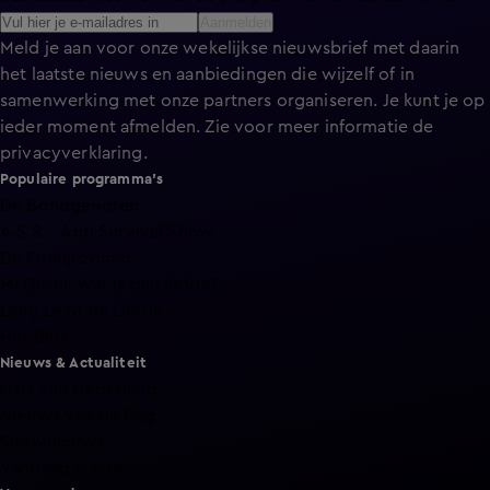
Aanmelden
Meld je aan voor onze wekelijkse nieuwsbrief met daarin
het laatste nieuws en aanbiedingen die wijzelf of in
samenwerking met onze partners organiseren. Je kunt je op
ieder moment afmelden. Zie voor meer informatie de
privacyverklaring
.
Populaire programma's
De Bondgenoten
A.S.S. - Anti Survival Show
De Oranjezomer
Mi Dushi: wat is dan liefde?
Lang Leve de Liefde
Het Blok
Nieuws & Actualiteit
Hart van Nederland
Nieuws van de Dag
Shownieuws
Vandaag Inside