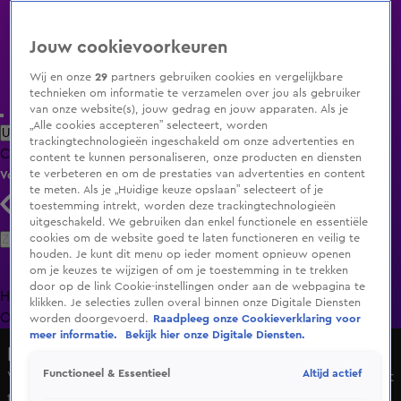
Jouw cookievoorkeuren
Wij en onze
29
partners gebruiken cookies en vergelijkbare
technieken om informatie te verzamelen over jou als gebruiker
van onze website(s), jouw gedrag en jouw apparaten. Als je
„Alle cookies accepteren” selecteert, worden
Uitzending Gemist
Populaire programma's
Zenders
Genres
trackingtechnologieën ingeschakeld om onze advertenties en
Clips
Films
Radio
Smart TV inlog
Shop
content te kunnen personaliseren, onze producten en diensten
te verbeteren en om de prestaties van advertenties en content
Volg KIJK
te meten. Als je „Huidige keuze opslaan” selecteert of je
toestemming intrekt, worden deze trackingtechnologieën
uitgeschakeld. We gebruiken dan enkel functionele en essentiële
Zoeken
cookies om de website goed te laten functioneren en veilig te
houden. Je kunt dit menu op ieder moment opnieuw openen
om je keuzes te wijzigen of om je toestemming in te trekken
door op de link Cookie-instellingen onder aan de webpagina te
Home
Uitzending Gemist
Programma's
De Bondgenoten
De
klikken. Je selecties zullen overal binnen onze Digitale Diensten
Oranjezomer
Livestreams
Shop
worden doorgevoerd.
Raadpleeg onze Cookieverklaring voor
meer informatie.
Bekijk hier onze Digitale Diensten.
Hart van Nederland - Late Editie
Altijd actief
Functioneel & Essentieel
Verdwaalde pelikaan na twee weken gevangen: 'Gewacht
tot hij in slaap was gekukeld'