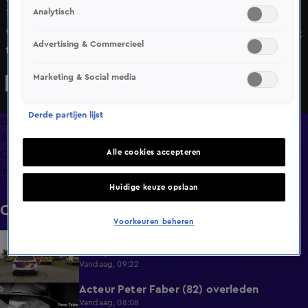
Analytisch
12 feb 2024, 17:16
Verdwaalde pelikaan na twee weken gevangen: 'Gewacht
Advertising & Commercieel
tot hij in slaap was gekukeld'
Marketing & Social media
Derde partijen lijst
Overzicht
Afleveringen
Alle cookies accepteren
Clips
Info
Huidige keuze opslaan
Clips
Voorkeuren beheren
Surfer overleden na ernstig ongeval met
0:37
bootje in Steendam
Vandaag, 09:22
Acteur Peter Faber (82) overleden
0:59
Vandaag, 08:08