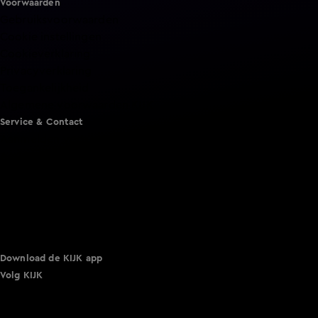
Voorwaarden
Gebruiksvoorwaarden
Cookie instellingen
Cookieverklaring
Privacyverklaring
Toegankelijkheid
Algemene voorwaarden KIJK
Service & Contact
Aanmelden voor een programma
Acties
Adverteren
Smart TV inlog
Over KIJK
Vacatures
Klantenservice
Download de KIJK app
Volg KIJK
©
2026 Talpa Network. Alle rechten voorbehouden. Geen
tekst- en datamining.