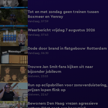
Tot en met zondag geen treinen tussen
0:36
Boxmeer en Venray
Vandaag, 07:59
Weerbericht vrijdag 7 augustus 2026
2:26
Vandaag, 07:45
Dode door brand in flatgebouw Rotterdam
0:37
Vandaag, 06:30
Trouwe Jan Smit-fans kijken uit naar
1:59
bijzonder jubileum
Gisteren, 23:03
Run op eclipsbrillen voor zonsverduistering,
2:06
prijzen lopen flink op
Gisteren, 22:47
Bewoners Den Haag vrezen agressieve
1:54