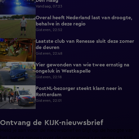
Den Haag
Vandaag, 07:23
Overal heeft Nederland last van droogte,
1:54
behalve in deze regio
Gisteren, 22:52
Laatste club van Renesse sluit deze zomer
2:08
de deuren
Gisteren, 22:48
Vier gewonden van wie twee ernstig na
0:30
ongeluk in Westkapelle
Gisteren, 22:18
PostNL-bezorger steekt klant neer in
0:26
Rotterdam
Gisteren, 22:01
Ontvang de KIJK-nieuwsbrief
Meld je aan voor de nieuwsbrief en blijf op de hoogte van
het laatste nieuws over de programma’s en series op KIJK.