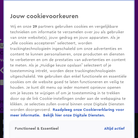
Jouw cookievoorkeuren
Wij en onze
29
partners gebruiken cookies en vergelijkbare
technieken om informatie te verzamelen over jou als gebruiker
van onze website(s), jouw gedrag en jouw apparaten. Als je
„Alle cookies accepteren” selecteert, worden
Uitzending Gemist
Populaire programma's
Zenders
Genres
trackingtechnologieën ingeschakeld om onze advertenties en
Clips
Films
Radio
Smart TV inlog
Shop
content te kunnen personaliseren, onze producten en diensten
te verbeteren en om de prestaties van advertenties en content
Volg KIJK
te meten. Als je „Huidige keuze opslaan” selecteert of je
toestemming intrekt, worden deze trackingtechnologieën
uitgeschakeld. We gebruiken dan enkel functionele en essentiële
Zoeken
cookies om de website goed te laten functioneren en veilig te
houden. Je kunt dit menu op ieder moment opnieuw openen
om je keuzes te wijzigen of om je toestemming in te trekken
door op de link Cookie-instellingen onder aan de webpagina te
Home
Uitzending Gemist
Programma's
De Bondgenoten
De
klikken. Je selecties zullen overal binnen onze Digitale Diensten
Oranjezomer
Livestreams
Shop
worden doorgevoerd.
Raadpleeg onze Cookieverklaring voor
meer informatie.
Bekijk hier onze Digitale Diensten.
Hart van Nederland - Late Editie
Altijd actief
Functioneel & Essentieel
Moet Bevrijdingsdag ieder jaar een vrije dag worden? Dit
bedrijf doet het al