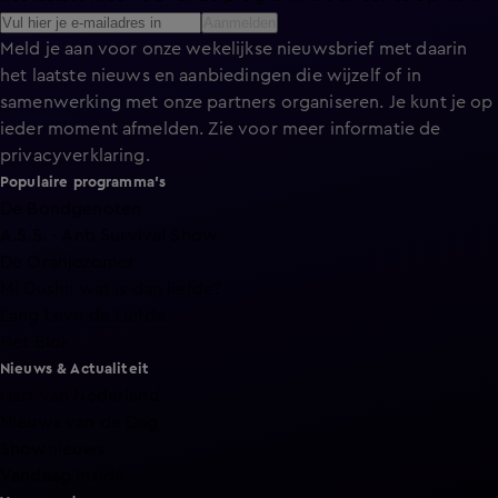
Aanmelden
Meld je aan voor onze wekelijkse nieuwsbrief met daarin
het laatste nieuws en aanbiedingen die wijzelf of in
samenwerking met onze partners organiseren. Je kunt je op
ieder moment afmelden. Zie voor meer informatie de
privacyverklaring
.
Populaire programma's
De Bondgenoten
A.S.S. - Anti Survival Show
De Oranjezomer
Mi Dushi: wat is dan liefde?
Lang Leve de Liefde
Het Blok
Nieuws & Actualiteit
Hart van Nederland
Nieuws van de Dag
Shownieuws
Vandaag Inside