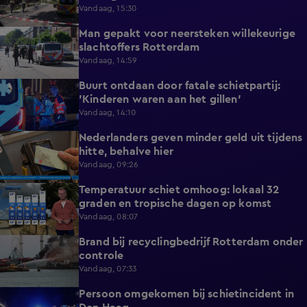
Vandaag, 15:30
Man gepakt voor neersteken willekeurige
0:27
slachtoffers Rotterdam
Vandaag, 14:59
Buurt ontdaan door fatale schietpartij:
0:59
'Kinderen waren aan het gillen'
Vandaag, 14:10
Nederlanders geven minder geld uit tijdens
0:58
hitte, behalve hier
Vandaag, 09:26
Temperatuur schiet omhoog: lokaal 32
1:03
graden en tropische dagen op komst
Vandaag, 08:07
Brand bij recyclingbedrijf Rotterdam onder
0:36
controle
Vandaag, 07:33
Persoon omgekomen bij schietincident in
0:36