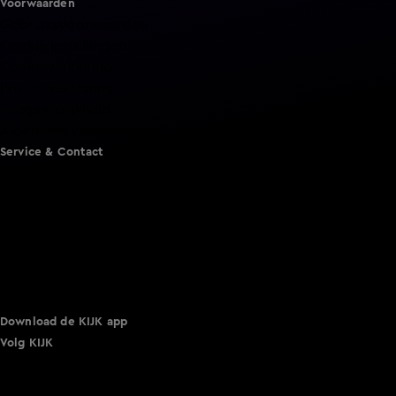
Voorwaarden
Gebruiksvoorwaarden
Cookie instellingen
Cookieverklaring
Privacyverklaring
Toegankelijkheid
Algemene voorwaarden KIJK
Service & Contact
Aanmelden voor een programma
Acties
Adverteren
Smart TV inlog
Over KIJK
Vacatures
Klantenservice
Download de KIJK app
Volg KIJK
©
2026 Talpa Network. Alle rechten voorbehouden. Geen
tekst- en datamining.