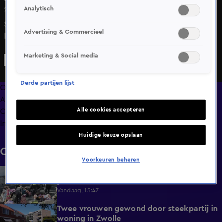
Analytisch
29 apr 2025, 19:46
Steeds meer werknemers krijgen elk jaar op 5 mei in het
Advertising & Commercieel
kader van Bevrijdingsdag een vrije dag van hun
werkgever, in plaats van één keer per vijf jaar. Vorig jaar
Marketing & Social media
betrof het een derde van de werkenden (34 procent)
terwijl het in 2022 nog ruim een kwart (27 procent) was.
Derde partijen lijst
Ook de medewerkers van deze garage in Den Bosch
Overzicht
hebben standaard vrij.
Afleveringen
Alle cookies accepteren
Clips
Info
Huidige keuze opslaan
Clips
Voorkeuren beheren
Actievoerders XR van A12 verwijderd door
0:39
politie
Vandaag, 15:47
Twee vrouwen gewond door steekpartij in
0:45
woning in Zwolle