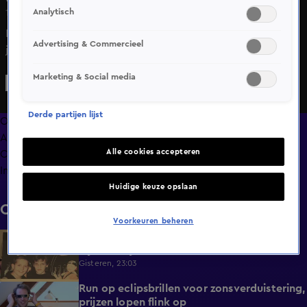
Analytisch
17 mei 2025, 23:35
In het Overijsselse dorp Hoonhorst is tijdens het 255-jarig
Advertising & Commercieel
jubileum een indrukwekkende replica van een V2-raket
onthuld. Vijf dorpsgenoten werkten maandenlang aan de
Marketing & Social media
14 meter lange houten constructie. De raket is
geïnspireerd op de Tweede Wereldoorlog, toen vanuit de
Derde partijen lijst
buurt echte V2's werden gelanceerd. Bekijk hier hoe het
Overzicht
gevaarte eruitziet en wat de makers zelf zeggen over hun
Afleveringen
bijzondere project.
Alle cookies accepteren
Clips
Info
Huidige keuze opslaan
Clips
Voorkeuren beheren
Trouwe Jan Smit-fans kijken uit naar
1:59
bijzonder jubileum
Gisteren, 23:03
Run op eclipsbrillen voor zonsverduistering,
2:06
prijzen lopen flink op