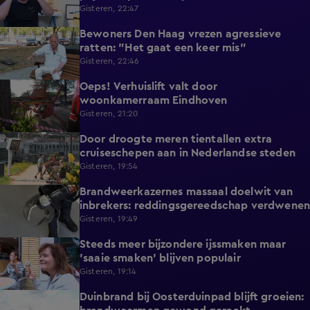
Gisteren, 22:47
Bewoners Den Haag vrezen agressieve
1:54
ratten: "Het gaat een keer mis"
Gisteren, 22:46
Oeps! Verhuislift valt door
0:58
woonkamerraam Eindhoven
Gisteren, 21:20
Door droogte meren tientallen extra
2:11
cruiseschepen aan in Nederlandse steden
Gisteren, 19:54
Brandweerkazernes massaal doelwit van
1:49
inbrekers: reddingsgereedschap verdwenen
Gisteren, 19:49
Steeds meer bijzondere ijssmaken maar
1:17
'saaie smaken' blijven populair
Gisteren, 19:14
Duinbrand bij Oosterduinpad blijft groeien:
1:46