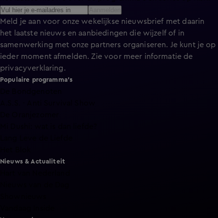
Aanmelden
Meld je aan voor onze wekelijkse nieuwsbrief met daarin
het laatste nieuws en aanbiedingen die wijzelf of in
samenwerking met onze partners organiseren. Je kunt je op
ieder moment afmelden. Zie voor meer informatie de
privacyverklaring
.
Populaire programma's
De Bondgenoten
A.S.S. - Anti Survival Show
De Oranjezomer
Mi Dushi: wat is dan liefde?
Lang Leve de Liefde
Het Blok
Nieuws & Actualiteit
Hart van Nederland
Nieuws van de Dag
Shownieuws
Vandaag Inside