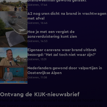
brandweerman gewond geraakt
Gisteren, 17:46
A2 nog uren dicht na brand in vrachtwagen
0:41
met afval
Gisteren, 16:46
Hoe je met een vergiet de
1:21
zonsverduistering kunt zien
Gisteren, 14:53
Eigenaar caravans waar brand uitbrak
2:14
bezorgd: 'Het zal toch niet waar zijn?'
Gisteren, 13:31
Nederlanders gewond door valpartijen in
0:34
Oostenrijkse Alpen
Gisteren, 11:08
Ontvang de KIJK-nieuwsbrief
Meld je aan voor de nieuwsbrief en blijf op de hoogte van
het laatste nieuws over de programma’s en series op KIJK.