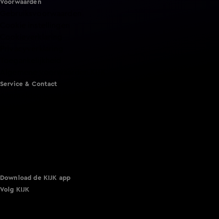
Voorwaarden
Gebruiksvoorwaarden
Cookie instellingen
Cookieverklaring
Privacyverklaring
Toegankelijkheid
Algemene voorwaarden KIJK
Service & Contact
Aanmelden voor een programma
Acties
Adverteren
Smart TV inlog
Over KIJK
Vacatures
Klantenservice
Download de KIJK app
Volg KIJK
©
2026 Talpa Network. Alle rechten voorbehouden. Geen
tekst- en datamining.