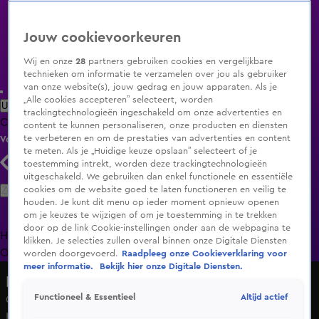
Jouw cookievoorkeuren
Wij en onze
28
partners gebruiken cookies en vergelijkbare
technieken om informatie te verzamelen over jou als gebruiker
van onze website(s), jouw gedrag en jouw apparaten. Als je
„Alle cookies accepteren” selecteert, worden
Uitzending Gemist
Populaire programma's
Zenders
Genres
trackingtechnologieën ingeschakeld om onze advertenties en
Clips
Films
Radio
Smart TV inlog
Shop
content te kunnen personaliseren, onze producten en diensten
te verbeteren en om de prestaties van advertenties en content
Volg KIJK
te meten. Als je „Huidige keuze opslaan” selecteert of je
toestemming intrekt, worden deze trackingtechnologieën
uitgeschakeld. We gebruiken dan enkel functionele en essentiële
Zoeken
cookies om de website goed te laten functioneren en veilig te
houden. Je kunt dit menu op ieder moment opnieuw openen
om je keuzes te wijzigen of om je toestemming in te trekken
door op de link Cookie-instellingen onder aan de webpagina te
Home
Uitzending Gemist
Programma's
De Bondgenoten
De
klikken. Je selecties zullen overal binnen onze Digitale Diensten
Oranjezomer
Livestreams
Shop
worden doorgevoerd.
Raadpleeg onze Cookieverklaring voor
meer informatie.
Bekijk hier onze Digitale Diensten.
Hart van Nederland - Late Editie
Altijd actief
Functioneel & Essentieel
Gigantische houten V2-raket onthuld op dorpsfeest in
Hoonhorst