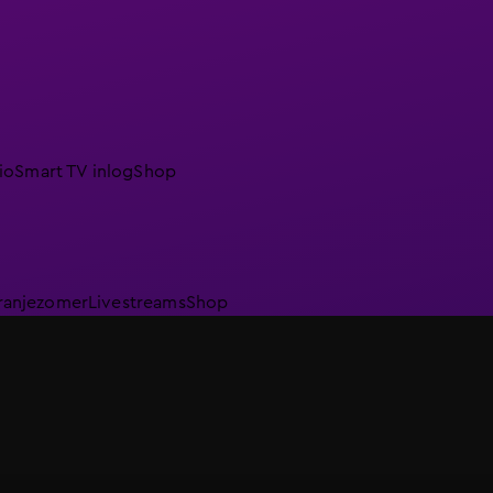
io
Smart TV inlog
Shop
ranjezomer
Livestreams
Shop