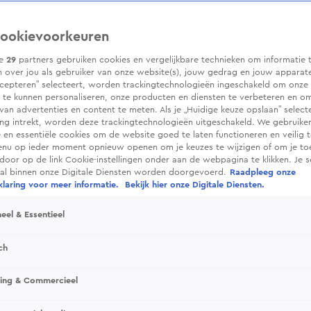
ookievoorkeuren
ze
29
partners gebruiken cookies en vergelijkbare technieken om informatie 
 over jou als gebruiker van onze website(s), jouw gedrag en jouw apparaten.
cepteren” selecteert, worden trackingtechnologieën ingeschakeld om onze 
 te kunnen personaliseren, onze producten en diensten te verbeteren en o
 van advertenties en content te meten. Als je „Huidige keuze opslaan” selecte
g intrekt, worden deze trackingtechnologieën uitgeschakeld. We gebruike
e en essentiële cookies om de website goed te laten functioneren en veilig 
enu op ieder moment opnieuw openen om je keuzes te wijzigen of om je t
 door op de link Cookie-instellingen onder aan de webpagina te klikken. Je s
ral binnen onze Digitale Diensten worden doorgevoerd.
Raadpleeg onze
laring voor meer informatie.
Bekijk hier onze Digitale Diensten.
eel & Essentieel
ch
sing & Commercieel