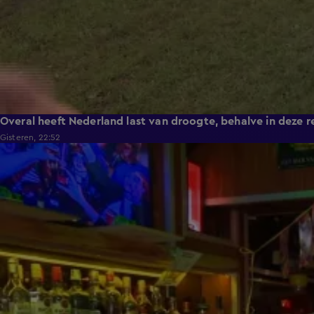
Overal heeft Nederland last van droogte, behalve in deze r
Gisteren, 22:52
2:08