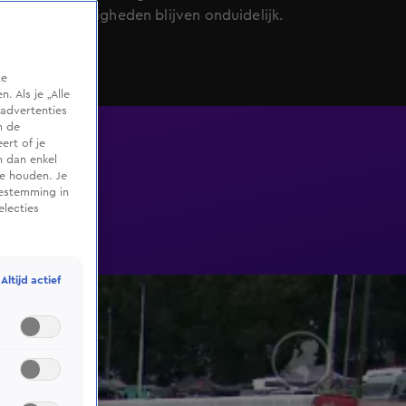
en omstandigheden blijven onduidelijk.
te
 Als je „Alle
advertenties
m de
ert of je
n dan enkel
te houden. Je
oestemming in
electies
Altijd actief