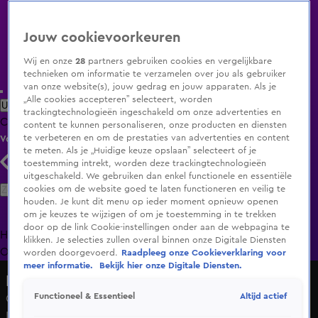
Jouw cookievoorkeuren
Wij en onze
28
partners gebruiken cookies en vergelijkbare
technieken om informatie te verzamelen over jou als gebruiker
van onze website(s), jouw gedrag en jouw apparaten. Als je
„Alle cookies accepteren” selecteert, worden
Uitzending Gemist
Populaire programma's
Zenders
Genres
trackingtechnologieën ingeschakeld om onze advertenties en
Clips
Films
Radio
Smart TV inlog
Shop
content te kunnen personaliseren, onze producten en diensten
te verbeteren en om de prestaties van advertenties en content
Volg KIJK
te meten. Als je „Huidige keuze opslaan” selecteert of je
toestemming intrekt, worden deze trackingtechnologieën
uitgeschakeld. We gebruiken dan enkel functionele en essentiële
Zoeken
cookies om de website goed te laten functioneren en veilig te
houden. Je kunt dit menu op ieder moment opnieuw openen
om je keuzes te wijzigen of om je toestemming in te trekken
door op de link Cookie-instellingen onder aan de webpagina te
Home
Uitzending Gemist
Programma's
De Bondgenoten
De
klikken. Je selecties zullen overal binnen onze Digitale Diensten
Oranjezomer
Livestreams
Shop
worden doorgevoerd.
Raadpleeg onze Cookieverklaring voor
meer informatie.
Bekijk hier onze Digitale Diensten.
Hart van Nederland - Late Editie
Altijd actief
Functioneel & Essentieel
Onzekerheid in Doetinchem om uitvaart paus op
Koningsdag