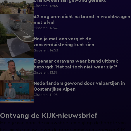
brandweerman gewond geraakt
Gisteren, 17:46
A2 nog uren dicht na brand in vrachtwagen
0:41
met afval
Gisteren, 16:46
Hoe je met een vergiet de
1:21
zonsverduistering kunt zien
Gisteren, 14:53
Eigenaar caravans waar brand uitbrak
2:14
bezorgd: 'Het zal toch niet waar zijn?'
Gisteren, 13:31
Nederlanders gewond door valpartijen in
0:34
Oostenrijkse Alpen
Gisteren, 11:08
Ontvang de KIJK-nieuwsbrief
Meld je aan voor de nieuwsbrief en blijf op de hoogte van
het laatste nieuws over de programma’s en series op KIJK.