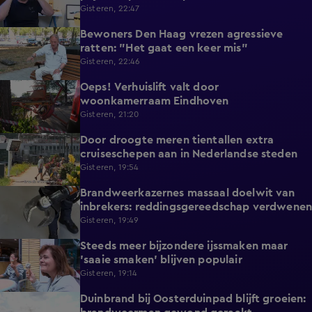
Gisteren, 22:47
Bewoners Den Haag vrezen agressieve
1:54
ratten: "Het gaat een keer mis"
Gisteren, 22:46
Oeps! Verhuislift valt door
0:58
woonkamerraam Eindhoven
Gisteren, 21:20
Door droogte meren tientallen extra
2:11
cruiseschepen aan in Nederlandse steden
Gisteren, 19:54
Brandweerkazernes massaal doelwit van
1:49
inbrekers: reddingsgereedschap verdwenen
Gisteren, 19:49
Steeds meer bijzondere ijssmaken maar
1:17
'saaie smaken' blijven populair
Gisteren, 19:14
Duinbrand bij Oosterduinpad blijft groeien:
1:46