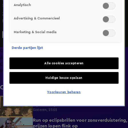
Analytisch
22 apr 2025, 17:43
Zijn de Oranjes er zaterdag wel bij op hun eigen feestje?
Advertising & Commercieel
Nu paus Franciscus is overleden, is er een kans dat Willem-
Alexander en Máxima zaterdag niet in de Doetinchem zijn,
Marketing & Social media
maar in Rome bij de uitvaart van de paus. Bij
Doetinchemmers zorgt het voor onzekerheid.
Derde partijen lijst
Overzicht
Afleveringen
Alle cookies accepteren
Clips
Info
Huidige keuze opslaan
Clips
Voorkeuren beheren
Trouwe Jan Smit-fans kijken uit naar
1:59
bijzonder jubileum
Gisteren, 23:03
Run op eclipsbrillen voor zonsverduistering,
2:06
prijzen lopen flink op