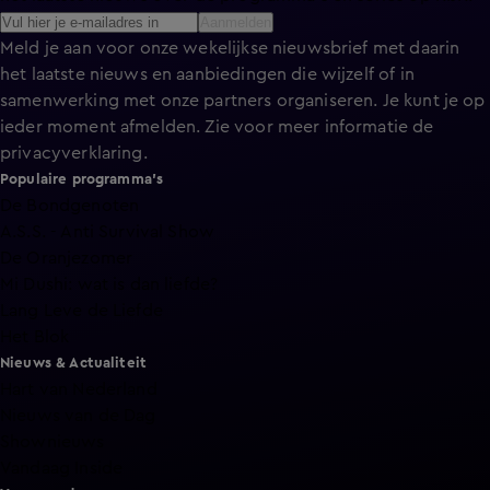
Aanmelden
Meld je aan voor onze wekelijkse nieuwsbrief met daarin
het laatste nieuws en aanbiedingen die wijzelf of in
samenwerking met onze partners organiseren. Je kunt je op
ieder moment afmelden. Zie voor meer informatie de
privacyverklaring
.
Populaire programma's
De Bondgenoten
A.S.S. - Anti Survival Show
De Oranjezomer
Mi Dushi: wat is dan liefde?
Lang Leve de Liefde
Het Blok
Nieuws & Actualiteit
Hart van Nederland
Nieuws van de Dag
Shownieuws
Vandaag Inside