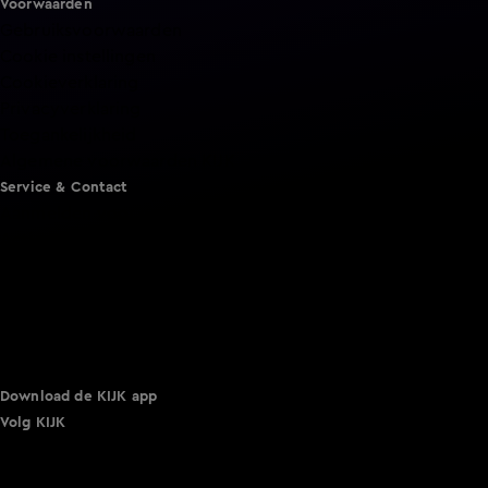
Voorwaarden
Gebruiksvoorwaarden
Cookie instellingen
Cookieverklaring
Privacyverklaring
Toegankelijkheid
Algemene voorwaarden KIJK
Service & Contact
Aanmelden voor een programma
Acties
Adverteren
Smart TV inlog
Over KIJK
Vacatures
Klantenservice
Download de KIJK app
Volg KIJK
©
2026 Talpa Network. Alle rechten voorbehouden. Geen
tekst- en datamining.