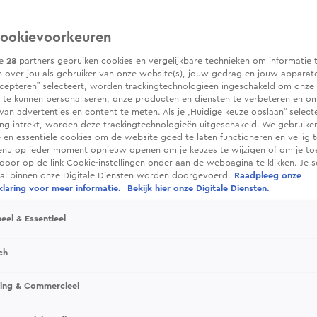
ookievoorkeuren
ze
28
partners gebruiken cookies en vergelijkbare technieken om informatie 
 over jou als gebruiker van onze website(s), jouw gedrag en jouw apparaten.
cepteren” selecteert, worden trackingtechnologieën ingeschakeld om onze 
 te kunnen personaliseren, onze producten en diensten te verbeteren en o
 van advertenties en content te meten. Als je „Huidige keuze opslaan” selecte
g intrekt, worden deze trackingtechnologieën uitgeschakeld. We gebruike
e en essentiële cookies om de website goed te laten functioneren en veilig 
enu op ieder moment opnieuw openen om je keuzes te wijzigen of om je t
 door op de link Cookie-instellingen onder aan de webpagina te klikken. Je s
ral binnen onze Digitale Diensten worden doorgevoerd.
Raadpleeg onze
laring voor meer informatie.
Bekijk hier onze Digitale Diensten.
eel & Essentieel
ch
sing & Commercieel