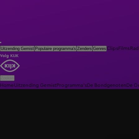
Clips
Films
Rad
Uitzending Gemist
Populaire programma's
Zenders
Genres
Volg KIJK
Zoeken
Home
Uitzending Gemist
Programma's
De Bondgenoten
De O