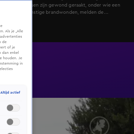
Negen mensen zijn gewond geraakt, onder wie een
met zeer ernstige brandwonden, melden de
plaatselijke autoriteiten in het departement Aude. Eén
te
persoon wordt vermist.
 Als je „Alle
advertenties
m de
ert of je
n dan enkel
te houden. Je
oestemming in
electies
Altijd actief