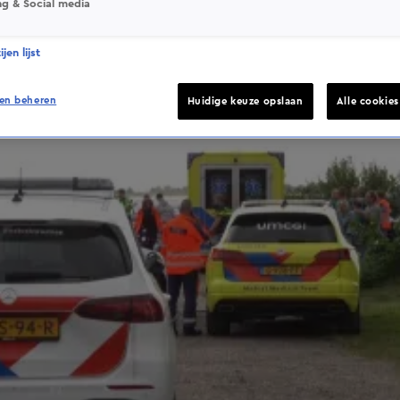
ng & Social media
jen lijst
en beheren
Huidige keuze opslaan
Alle cookie