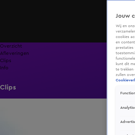
Jouw c
Wij en on
verzamelen
cookies ac
en content
Overzicht
prestaties
Afleveringen
toestemmin
functionel
Clips
kunt dit m
Info
te trekken
zullen ove
Cookieverk
Clips
Function
0:37
Analytis
Adverti