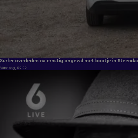
Surfer overleden na ernstig ongeval met bootje in Steend
Vandaag, 09:22
0:59