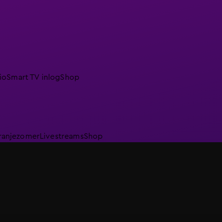
io
Smart TV inlog
Shop
ranjezomer
Livestreams
Shop