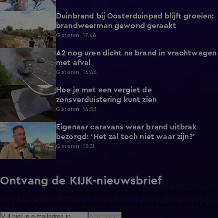
Duinbrand bij Oosterduinpad blijft groeien:
1:46
brandweerman gewond geraakt
Gisteren, 17:46
A2 nog uren dicht na brand in vrachtwagen
0:41
met afval
Gisteren, 16:46
Hoe je met een vergiet de
1:21
zonsverduistering kunt zien
Gisteren, 14:53
Eigenaar caravans waar brand uitbrak
2:14
bezorgd: 'Het zal toch niet waar zijn?'
Gisteren, 13:31
Ontvang de KIJK-nieuwsbrief
Meld je aan voor de nieuwsbrief en blijf op de hoogte van
het laatste nieuws over de programma’s en series op KIJK.
Aanmelden