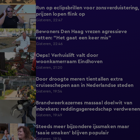
Run op eclipsbrillen voor zonsverduistering,
2:06
prijzen lopen flink op
Gisteren, 22:47
Bewoners Den Haag vrezen agressieve
1:54
ratten: "Het gaat een keer mis"
Gisteren, 22:46
Oeps! Verhuislift valt door
0:58
woonkamerraam Eindhoven
Gisteren, 21:20
Door droogte meren tientallen extra
2:11
cruiseschepen aan in Nederlandse steden
Gisteren, 19:54
Brandweerkazernes massaal doelwit van
1:49
inbrekers: reddingsgereedschap verdwenen
Gisteren, 19:49
Steeds meer bijzondere ijssmaken maar
1:17
'saaie smaken' blijven populair
Gisteren, 19:14