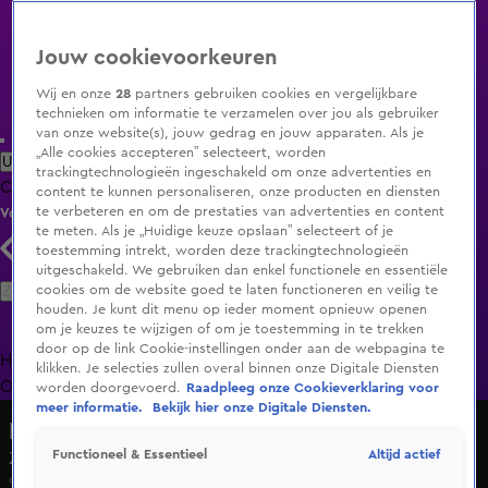
Jouw cookievoorkeuren
Wij en onze
28
partners gebruiken cookies en vergelijkbare
technieken om informatie te verzamelen over jou als gebruiker
van onze website(s), jouw gedrag en jouw apparaten. Als je
„Alle cookies accepteren” selecteert, worden
Uitzending Gemist
Populaire programma's
Zenders
Genres
trackingtechnologieën ingeschakeld om onze advertenties en
Clips
Films
Radio
Smart TV inlog
Shop
content te kunnen personaliseren, onze producten en diensten
te verbeteren en om de prestaties van advertenties en content
Volg KIJK
te meten. Als je „Huidige keuze opslaan” selecteert of je
toestemming intrekt, worden deze trackingtechnologieën
uitgeschakeld. We gebruiken dan enkel functionele en essentiële
Zoeken
cookies om de website goed te laten functioneren en veilig te
houden. Je kunt dit menu op ieder moment opnieuw openen
om je keuzes te wijzigen of om je toestemming in te trekken
door op de link Cookie-instellingen onder aan de webpagina te
Home
Uitzending Gemist
Programma's
De Bondgenoten
De
klikken. Je selecties zullen overal binnen onze Digitale Diensten
Oranjezomer
Livestreams
Shop
worden doorgevoerd.
Raadpleeg onze Cookieverklaring voor
meer informatie.
Bekijk hier onze Digitale Diensten.
Hart van Nederland - Late Editie
Altijd actief
Functioneel & Essentieel
Zwaar ongeluk op A12 door mogelijke spookrijder
9 mei 2025, 23:06