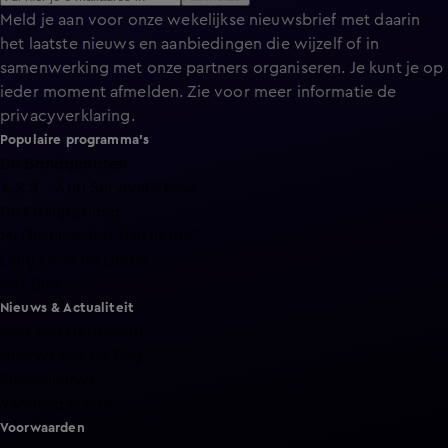
Meld je aan voor onze wekelijkse nieuwsbrief met daarin
het laatste nieuws en aanbiedingen die wijzelf of in
samenwerking met onze partners organiseren. Je kunt je op
ieder moment afmelden. Zie voor meer informatie de
privacyverklaring
.
Populaire programma's
De Bondgenoten
A.S.S. - Anti Survival Show
De Oranjezomer
Mi Dushi: wat is dan liefde?
Lang Leve de Liefde
Het Blok
Nieuws & Actualiteit
Hart van Nederland
Nieuws van de Dag
Shownieuws
Vandaag Inside
Voorwaarden