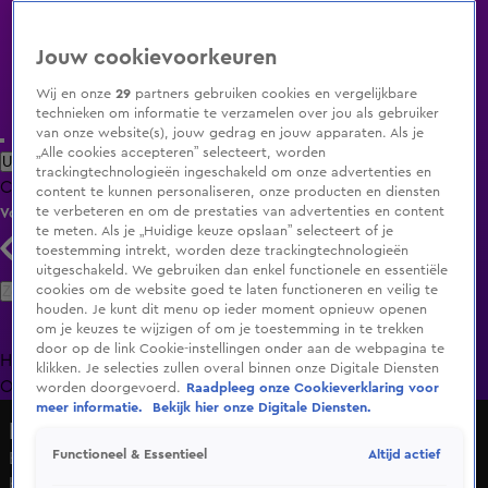
Jouw cookievoorkeuren
Wij en onze
29
partners gebruiken cookies en vergelijkbare
technieken om informatie te verzamelen over jou als gebruiker
van onze website(s), jouw gedrag en jouw apparaten. Als je
„Alle cookies accepteren” selecteert, worden
Uitzending Gemist
Populaire programma's
Zenders
Genres
trackingtechnologieën ingeschakeld om onze advertenties en
Clips
Films
Radio
Smart TV inlog
Shop
content te kunnen personaliseren, onze producten en diensten
te verbeteren en om de prestaties van advertenties en content
Volg KIJK
te meten. Als je „Huidige keuze opslaan” selecteert of je
toestemming intrekt, worden deze trackingtechnologieën
uitgeschakeld. We gebruiken dan enkel functionele en essentiële
Zoeken
cookies om de website goed te laten functioneren en veilig te
houden. Je kunt dit menu op ieder moment opnieuw openen
om je keuzes te wijzigen of om je toestemming in te trekken
door op de link Cookie-instellingen onder aan de webpagina te
Home
Uitzending Gemist
Programma's
De Bondgenoten
De
klikken. Je selecties zullen overal binnen onze Digitale Diensten
Oranjezomer
Livestreams
Shop
worden doorgevoerd.
Raadpleeg onze Cookieverklaring voor
meer informatie.
Bekijk hier onze Digitale Diensten.
Hart van Nederland - Late Editie
Altijd actief
Functioneel & Essentieel
Breda maakt zich op voor WK: horecaondernemers
bouwen op