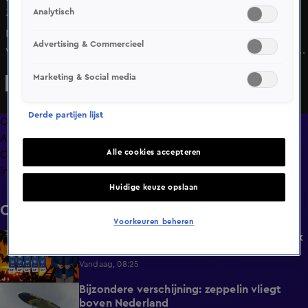
Analytisch
Zo 7 juni, 21:17
Nog een week en dan speelt Nederland de eerste
Advertising & Commercieel
wedstrijd op het WK. Door het tijdsverschil met Canada,
de Verenigde Staten en Mexico worden veel duels laat op
Marketing & Social media
de avond of zelfs midden in de nacht gespeeld. Toch
kunnen supporters op steeds meer plekken samen naar
Derde partijen lijst
Oranje kijken.
Overzicht
Afleveringen
Alle cookies accepteren
Clips
Info
Huidige keuze opslaan
Clips
Voorkeuren beheren
Kwik stijgt naar 31 graden, later deze week
1:45
wordt het zinderend heet
Vandaag, 08:25
Bijzondere verschijning: zeppelin vliegt
0:52
boven Nederland