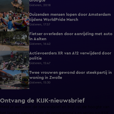
droogte
Gisteren, 20:18
Duizenden mensen lopen door Amsterdam
0:31
tijdens WorldPride March
Gisteren, 17:57
Fietser overleden door aanrijding met auto
0:32
in Aalten
Gisteren, 16:42
Actievoerders XR van A12 verwijderd door
0:39
politie
Gisteren, 15:47
Twee vrouwen gewond door steekpartij in
0:45
woning in Zwolle
Gisteren, 15:30
Ontvang de KIJK-nieuwsbrief
Meld je aan voor de nieuwsbrief en blijf op de hoogte van
het laatste nieuws over de programma’s en series op KIJK.