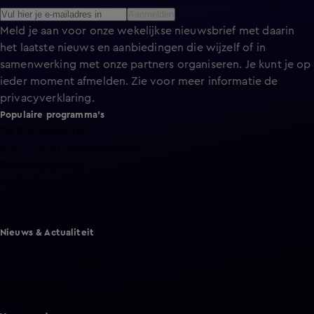
Aanmelden
Meld je aan voor onze wekelijkse nieuwsbrief met daarin
het laatste nieuws en aanbiedingen die wijzelf of in
samenwerking met onze partners organiseren. Je kunt je op
ieder moment afmelden. Zie voor meer informatie de
privacyverklaring
.
Populaire programma's
De Bondgenoten
A.S.S. - Anti Survival Show
De Oranjezomer
Mi Dushi: wat is dan liefde?
Lang Leve de Liefde
Het Blok
Nieuws & Actualiteit
Hart van Nederland
Nieuws van de Dag
Shownieuws
Vandaag Inside