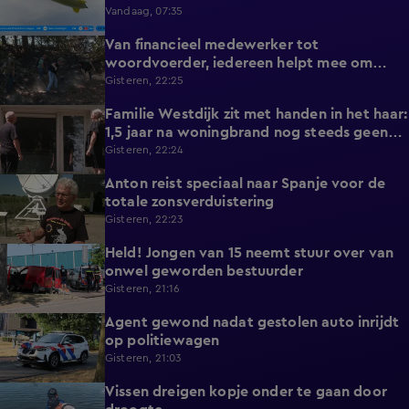
Vandaag, 07:35
Van financieel medewerker tot
2:14
woordvoerder, iedereen helpt mee om
nieuwe natuurbrand te voorkomen
Gisteren, 22:25
Familie Westdijk zit met handen in het haar:
2:10
1,5 jaar na woningbrand nog steeds geen
zicht op hulp
Gisteren, 22:24
Anton reist speciaal naar Spanje voor de
1:42
totale zonsverduistering
Gisteren, 22:23
Held! Jongen van 15 neemt stuur over van
0:30
onwel geworden bestuurder
Gisteren, 21:16
Agent gewond nadat gestolen auto inrijdt
0:32
op politiewagen
Gisteren, 21:03
Vissen dreigen kopje onder te gaan door
1:20