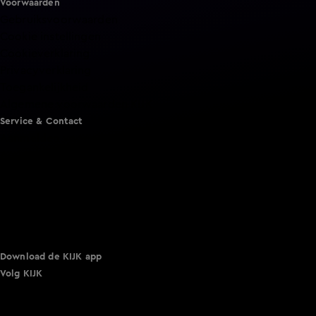
Voorwaarden
Gebruiksvoorwaarden
Cookie instellingen
Cookieverklaring
Privacyverklaring
Toegankelijkheid
Algemene voorwaarden KIJK
Service & Contact
Aanmelden voor een programma
Acties
Adverteren
Smart TV inlog
Over KIJK
Vacatures
Klantenservice
Download de KIJK app
Volg KIJK
©
2026 Talpa Network. Alle rechten voorbehouden. Geen
tekst- en datamining.