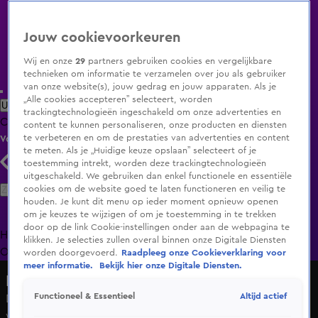
Jouw cookievoorkeuren
Wij en onze
29
partners gebruiken cookies en vergelijkbare
technieken om informatie te verzamelen over jou als gebruiker
van onze website(s), jouw gedrag en jouw apparaten. Als je
„Alle cookies accepteren” selecteert, worden
Uitzending Gemist
Populaire programma's
Zenders
Genres
trackingtechnologieën ingeschakeld om onze advertenties en
Clips
Films
Radio
Smart TV inlog
Shop
content te kunnen personaliseren, onze producten en diensten
te verbeteren en om de prestaties van advertenties en content
Volg KIJK
te meten. Als je „Huidige keuze opslaan” selecteert of je
toestemming intrekt, worden deze trackingtechnologieën
uitgeschakeld. We gebruiken dan enkel functionele en essentiële
Zoeken
cookies om de website goed te laten functioneren en veilig te
houden. Je kunt dit menu op ieder moment opnieuw openen
om je keuzes te wijzigen of om je toestemming in te trekken
door op de link Cookie-instellingen onder aan de webpagina te
Home
Uitzending Gemist
Programma's
De Bondgenoten
De
klikken. Je selecties zullen overal binnen onze Digitale Diensten
Oranjezomer
Livestreams
Shop
worden doorgevoerd.
Raadpleeg onze Cookieverklaring voor
meer informatie.
Bekijk hier onze Digitale Diensten.
Hart van Nederland - Late Editie
Altijd actief
Functioneel & Essentieel
Dierenstichtingen hebben dringend geld nodig: veilig
werken steeds lastiger