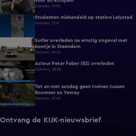
voor 80 konijnen
Gisteren, 19:55
Studenten mishandeld op station Lelystad
1:11
Gisteren, 17:12
Surfer overleden na ernstig ongeval met
0:37
bootje in Steendam
Gisteren, 09:22
Acteur Peter Faber (82) overleden
0:59
Gisteren, 08:08
Tot en met zondag geen treinen tussen
0:36
Boxmeer en Venray
Gisteren, 07:59
Ontvang de KIJK-nieuwsbrief
Meld je aan voor de nieuwsbrief en blijf op de hoogte van
het laatste nieuws over de programma’s en series op KIJK.