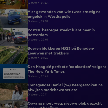
Gisteren, 22:48
Vier gewonden van wie twee ernstig na
0:30
ongeluk in Westkapelle
Gisteren, 22:18
PostNL-bezorger steekt klant neer in
0:26
Rotterdam
Gisteren, 22:01
Boeren blokkeren N323 bij Beneden-
0:33
Leeuwen met trekkers
Gisteren, 21:46
Den Haag dé perfecte 'coolcation' volgens
1:37
The New York Times
Gisteren, 20:49
Transgender Danial (24) neergestoken na
2:04
afwijzen medebewoner azc
Gisteren, 20:11
Opvang moet weg: nieuwe plek gezocht
1:56