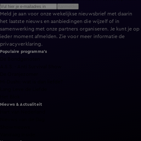
Aanmelden
Meld je aan voor onze wekelijkse nieuwsbrief met daarin
het laatste nieuws en aanbiedingen die wijzelf of in
samenwerking met onze partners organiseren. Je kunt je op
ieder moment afmelden. Zie voor meer informatie de
privacyverklaring
.
Populaire programma's
De Bondgenoten
A.S.S. - Anti Survival Show
De Oranjezomer
Mi Dushi: wat is dan liefde?
Lang Leve de Liefde
Het Blok
Nieuws & Actualiteit
Hart van Nederland
Nieuws van de Dag
Shownieuws
Vandaag Inside