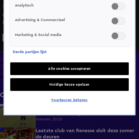
Analytisch
8 juni 2025, 22:17
Geen geld voor beschermende handschoenen om wilde
Advertising & Commercieel
katten op te pakken of een muilkorf voor agressieve
honden. Steeds meer dierenstichtingen kampen met
Marketing & Social media
geldtekorten.
Derde partijen lijst
Overzicht
Afleveringen
Alle cookies accepteren
Clips
Info
Huidige keuze opslaan
Clips
Voorkeuren beheren
Overal heeft Nederland last van droogte,
1:54
behalve in deze regio
Gisteren, 22:52
Laatste club van Renesse sluit deze zomer
2:08
de deuren