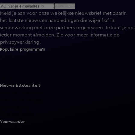
Aanmelden
Meld je aan voor onze wekelijkse nieuwsbrief met daarin
het laatste nieuws en aanbiedingen die wijzelf of in
samenwerking met onze partners organiseren. Je kunt je op
ieder moment afmelden. Zie voor meer informatie de
privacyverklaring
.
Populaire programma's
A.S.S. - Anti Survival Show
De Bondgenoten
Lang Leve de Liefde
Het Blok
Nieuws & Actualiteit
Hart van Nederland
Nieuws van de Dag
Shownieuws
Vandaag Inside
Voorwaarden
Gebruiksvoorwaarden