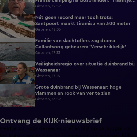
Franse camping na bosbranden: 'Traantje
gelaten'
Gisteren, 19:52
Nét geen record maar toch trots:
1:38
Santpoort maakt tiramisu van 300 meter
Gisteren, 18:06
Familie van slachtoffers zag drama
1:08
Callantsoog gebeuren: 'Verschrikkelijk'
Gisteren, 17:33
Veiligheidsregio over situatie duinbrand bij
0:53
Wassenaar
Gisteren, 17:13
Grote duinbrand bij Wassenaar: hoge
0:52
vlammen en rook van ver te zien
Gisteren, 16:52
Ontvang de KIJK-nieuwsbrief
Meld je aan voor de nieuwsbrief en blijf op de hoogte van
het laatste nieuws over de programma’s en series op KIJK.