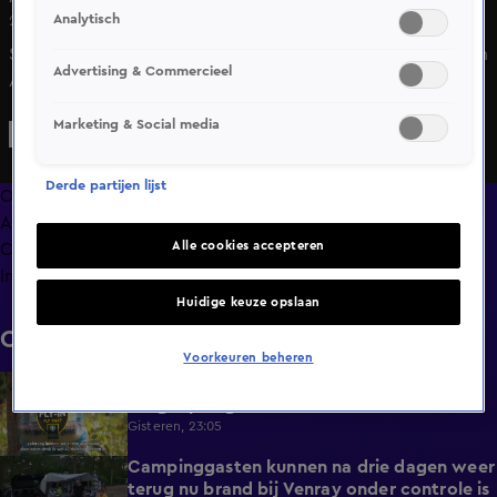
Analytisch
24 mei 2025, 19:49
Star Wars fanaten kunnen zich op conventie ‘Echo Base’ in
Advertising & Commercieel
Amsterdam onderdompelen in de wereld van hun
favoriete sciencefictionfilms. De 1500 bezoekers komen
Marketing & Social media
gekleed als hun favoriete personages, kopen alles wat met
Star Wars te maken heeft en kunnen zelfs een
Derde partijen lijst
handtekening krijgen van een acteur uit de films.
Overzicht
Afleveringen
Alle cookies accepteren
Clips
Info
Huidige keuze opslaan
Clips
Voorkeuren beheren
Buurt in Delfgauw wordt knettergek van
2:07
vliegenplaag: 'Iedere zomer is het raak'
Gisteren, 23:05
Campinggasten kunnen na drie dagen weer
2:25
terug nu brand bij Venray onder controle is