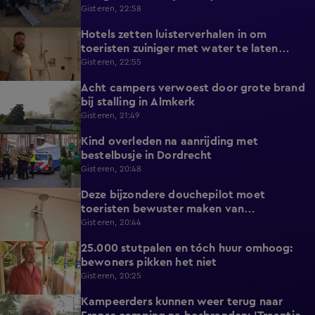
Gisteren, 22:58
Hotels zetten luisterverhalen in om
2:15
toeristen zuiniger met water te laten
omgaan
Gisteren, 22:55
Acht campers verwoest door grote brand
0:34
bij stalling in Almkerk
Gisteren, 21:49
Kind overleden na aanrijding met
0:37
bestelbusje in Dordrecht
Gisteren, 20:48
Deze bijzondere douchepilot moet
2:16
toeristen bewuster maken van
waterverbruik
Gisteren, 20:44
25.000 stutpalen en tóch huur omhoog:
1:33
bewoners pikken het niet
Gisteren, 20:25
Kampeerders kunnen weer terug naar
1:06