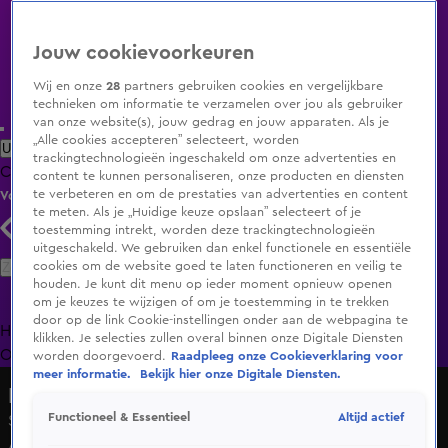
Jouw cookievoorkeuren
Wij en onze
28
partners gebruiken cookies en vergelijkbare
technieken om informatie te verzamelen over jou als gebruiker
van onze website(s), jouw gedrag en jouw apparaten. Als je
„Alle cookies accepteren” selecteert, worden
Uitzending Gemist
Populaire programma's
Zenders
Genres
trackingtechnologieën ingeschakeld om onze advertenties en
Clips
Films
Radio
Smart TV inlog
Shop
content te kunnen personaliseren, onze producten en diensten
te verbeteren en om de prestaties van advertenties en content
Volg KIJK
te meten. Als je „Huidige keuze opslaan” selecteert of je
toestemming intrekt, worden deze trackingtechnologieën
uitgeschakeld. We gebruiken dan enkel functionele en essentiële
Zoeken
cookies om de website goed te laten functioneren en veilig te
houden. Je kunt dit menu op ieder moment opnieuw openen
om je keuzes te wijzigen of om je toestemming in te trekken
door op de link Cookie-instellingen onder aan de webpagina te
Home
Uitzending Gemist
Programma's
De Bondgenoten
De
klikken. Je selecties zullen overal binnen onze Digitale Diensten
Oranjezomer
Livestreams
Shop
worden doorgevoerd.
Raadpleeg onze Cookieverklaring voor
meer informatie.
Bekijk hier onze Digitale Diensten.
Hart van Nederland - Late Editie
Altijd actief
Functioneel & Essentieel
Star Wars-fans dossen zich uit voor grote conventie in
Amsterdam