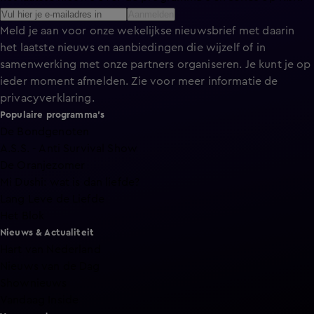
Aanmelden
Meld je aan voor onze wekelijkse nieuwsbrief met daarin
het laatste nieuws en aanbiedingen die wijzelf of in
samenwerking met onze partners organiseren. Je kunt je op
ieder moment afmelden. Zie voor meer informatie de
privacyverklaring
.
Populaire programma's
De Bondgenoten
A.S.S. - Anti Survival Show
De Oranjezomer
Mi Dushi: wat is dan liefde?
Lang Leve de Liefde
Het Blok
Nieuws & Actualiteit
Hart van Nederland
Nieuws van de Dag
Shownieuws
Vandaag Inside