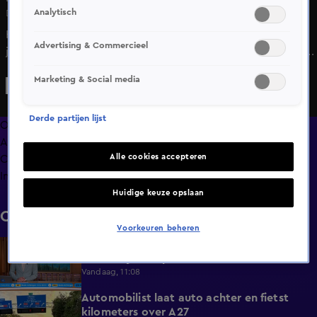
Analytisch
Di 9 juni, 19:41
Het gebruik van een dialect zit weer in de lift onder
Advertising & Commercieel
jongeren en dat komt allemaal door sociale media. Het plat
proat'n was onder de jeugd voor een groot deel
Marketing & Social media
verdwenen. Maar er is wel een belangrijk verschil met het
'oude' dialect: het gaat bij jongeren nu wel vaak om een
Derde partijen lijst
eigen moderne variant. En zo blijft de taal maar
Overzicht
vernieuwen, terwijl er niet al te veel verloren gaat.
Afleveringen
Alle cookies accepteren
Clips
Info
Huidige keuze opslaan
Clips
Voorkeuren beheren
Nederlanders gewond door valpartijen in
0:34
Oostenrijkse Alpen
Vandaag, 11:08
Automobilist laat auto achter en fietst
0:39
kilometers over A27