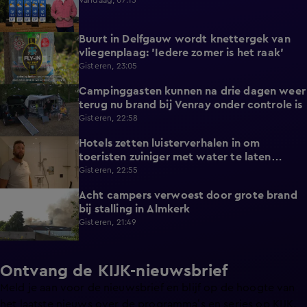
Vandaag, 07:15
Buurt in Delfgauw wordt knettergek van
2:07
vliegenplaag: 'Iedere zomer is het raak'
Gisteren, 23:05
Campinggasten kunnen na drie dagen weer
2:25
terug nu brand bij Venray onder controle is
Gisteren, 22:58
Hotels zetten luisterverhalen in om
2:15
toeristen zuiniger met water te laten
omgaan
Gisteren, 22:55
Acht campers verwoest door grote brand
0:34
bij stalling in Almkerk
Gisteren, 21:49
Ontvang de KIJK-nieuwsbrief
Meld je aan voor de nieuwsbrief en blijf op de hoogte van
het laatste nieuws over de programma’s en series op KIJK.