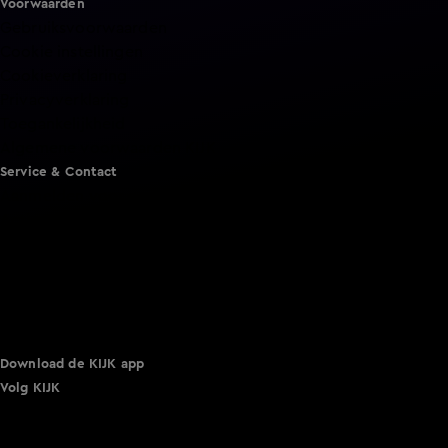
Voorwaarden
Gebruiksvoorwaarden
Cookie instellingen
Cookieverklaring
Privacyverklaring
Toegankelijkheid
Algemene voorwaarden KIJK
Service & Contact
Aanmelden voor een programma
Acties
Adverteren
Smart TV inlog
Over KIJK
Vacatures
Klantenservice
Download de KIJK app
Volg KIJK
©
2026 Talpa Network. Alle rechten voorbehouden. Geen
tekst- en datamining.