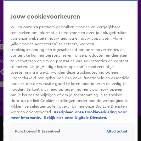
Jouw cookievoorkeuren
Wij en onze
28
partners gebruiken cookies en vergelijkbare
technieken om informatie te verzamelen over jou als gebruiker
van onze website(s), jouw gedrag en jouw apparaten. Als je
„Alle cookies accepteren” selecteert, worden
Uitzending Gemist
Populaire programma's
Zenders
Genres
trackingtechnologieën ingeschakeld om onze advertenties en
Clips
Films
Radio
Smart TV inlog
Shop
content te kunnen personaliseren, onze producten en diensten
te verbeteren en om de prestaties van advertenties en content
Volg KIJK
te meten. Als je „Huidige keuze opslaan” selecteert of je
toestemming intrekt, worden deze trackingtechnologieën
uitgeschakeld. We gebruiken dan enkel functionele en essentiële
Zoeken
cookies om de website goed te laten functioneren en veilig te
houden. Je kunt dit menu op ieder moment opnieuw openen
om je keuzes te wijzigen of om je toestemming in te trekken
door op de link Cookie-instellingen onder aan de webpagina te
Home
Uitzending Gemist
Programma's
De Bondgenoten
De
klikken. Je selecties zullen overal binnen onze Digitale Diensten
Oranjezomer
Livestreams
Shop
worden doorgevoerd.
Raadpleeg onze Cookieverklaring voor
meer informatie.
Bekijk hier onze Digitale Diensten.
Hart van Nederland - Late Editie
Altijd actief
Functioneel & Essentieel
Dialect is weer terug van weggeweest: jongeren pakken
het weer op door sociale media