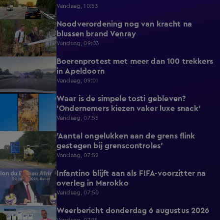
Vandaag, 10:53
Noodverordening nog van kracht na
1:14
blussen brand Venray
Vandaag, 09:03
Boerenprotest met meer dan 100 trekkers
0:54
in Apeldoorn
Vandaag, 09:01
Waar is de simpele tosti gebleven?
0:51
'Ondernemers kiezen vaker luxe snack'
Vandaag, 07:55
'Aantal ongelukken aan de grens flink
1:07
gestegen bij grenscontroles'
Vandaag, 07:52
Infantino blijft aan als FIFA-voorzitter na
0:29
overleg in Marokko
Vandaag, 07:50
Weerbericht donderdag 6 augustus 2026
2:20