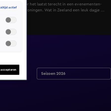
mensen voor het laatst terecht in een evenementen-
Altijd actief
locatie in Groningen. Wat in Zeeland een leuk dagje uit
op een boot had moeten zijn om bruinvissen en
zeehonden te spotten, is gestrand en in een evacuatie
geëindigd. Als je een straat aanpakt om hem veiliger te
maken, onder andere door de snelheid te verlagen,
dan verwacht je niet dat er daarna méér ongelukken
gebeuren.
s accepteren
Seizoen 2026