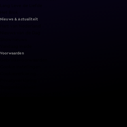
Lang Leve de Liefde
Het Blok
Nieuws & Actualiteit
Hart van Nederland
Nieuws van de Dag
Shownieuws
Vandaag Inside
Voorwaarden
Gebruiksvoorwaarden
Cookie instellingen
Cookieverklaring
Privacyverklaring
Toegankelijkheid
Algemene voorwaarden KIJK
Service & Contact
Aanmelden voor een programma
Acties
Adverteren