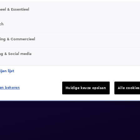
eel & Essentieel
ch
sing & Commercieel
ng & Social media
jen lijst
en beheren
Huidige keuze opslaan
Alle cookie