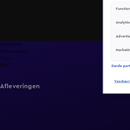
Function
Analytis
Adverti
Overzicht
Marketi
Afleveringen
Clips
Info
Derde parti
Voorkeur
Afleveringen