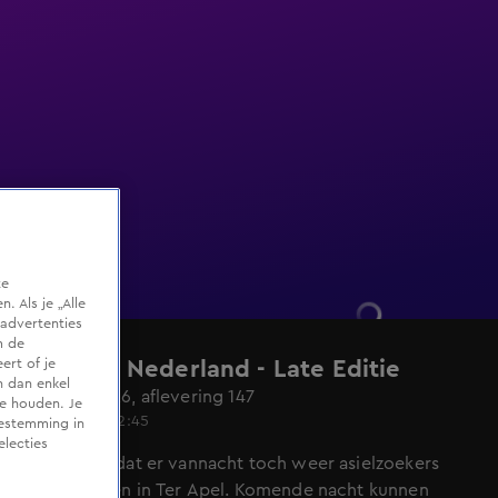
te
 Als je „Alle
advertenties
m de
ert of je
Hart van Nederland - Late Editie
n dan enkel
Seizoen 2026, aflevering 147
te houden. Je
Wo 27 mei, 22:45
oestemming in
electies
Grote kans dat er vannacht toch weer asielzoekers
buiten slapen in Ter Apel. Komende nacht kunnen