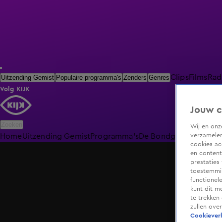
Clips
Films
Rad
Uitzending Gemist
Populaire programma's
Zenders
Genres
Volg KIJK
Jouw c
Zoeken
Wij en on
verzamelen
Home
Uitzending Gemist
Programma's
De Bondgenoten
De O
cookies ac
en content
prestaties
toestemmin
functionel
kunt dit m
te trekken
zullen ove
Cookieverk