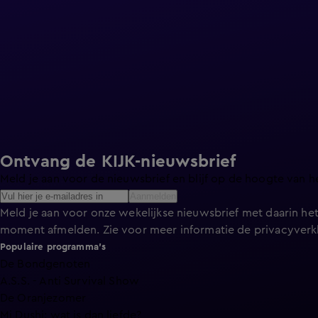
Ontvang de KIJK-nieuwsbrief
Meld je aan voor de nieuwsbrief en blijf op de hoogte van h
Aanmelden
Meld je aan voor onze wekelijkse nieuwsbrief met daarin het
moment afmelden. Zie voor meer informatie de
privacyverk
Populaire programma's
De Bondgenoten
A.S.S. - Anti Survival Show
De Oranjezomer
Mi Dushi: wat is dan liefde?