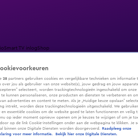
io
Smart TV inlog
Shop
ookievoorkeuren
ze
28
partners gebruiken cookies en vergelijkbare technieken om informatie 
 over jou als gebruiker van onze website(s), jouw gedrag en jouw apparaten.
ranjezomer
Livestreams
Shop
cepteren” selecteert, worden trackingtechnologieën ingeschakeld om onze 
 te kunnen personaliseren, onze producten en diensten te verbeteren en o
 van advertenties en content te meten. Als je „Huidige keuze opslaan” selecte
g intrekt, worden deze trackingtechnologieën uitgeschakeld. We gebruike
e en essentiële cookies om de website goed te laten functioneren en veilig 
enu op ieder moment opnieuw openen om je keuzes te wijzigen of om je t
 door op de link Cookie-instellingen onder aan de webpagina te klikken. Je s
ral binnen onze Digitale Diensten worden doorgevoerd.
Raadpleeg onze
laring voor meer informatie.
Bekijk hier onze Digitale Diensten.