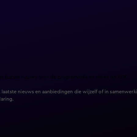
et laatste nieuws over de programma’s en series op KIJK.
 laatste nieuws en aanbiedingen die wijzelf of in samenwerki
laring
.