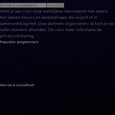
Aanmelden
Meld je aan voor onze wekelijkse nieuwsbrief met daarin
het laatste nieuws en aanbiedingen die wijzelf of in
samenwerking met onze partners organiseren. Je kunt je op
ieder moment afmelden. Zie voor meer informatie de
privacyverklaring
.
Populaire programma's
De Bondgenoten
A.S.S. - Anti Survival Show
De Oranjezomer
Mi Dushi: wat is dan liefde?
Lang Leve de Liefde
Het Blok
Nieuws & Actualiteit
Hart van Nederland
Nieuws van de Dag
Shownieuws
Vandaag Inside