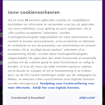
Jouw cookievoorkeuren
Wij en onze
29
partners gebruiken cookies en vergelijkbare
technieken om informatie te verzamelen over jou als gebruiker
van onze website(s), jouw gedrag en jouw apparaten. Als je
„Alle cookies accepteren” selecteert, worden
Uitzending Gemist
Populaire programma's
Zenders
Genres
trackingtechnologieën ingeschakeld om onze advertenties en
Clips
Films
Radio
Smart TV inlog
Shop
content te kunnen personaliseren, onze producten en diensten
te verbeteren en om de prestaties van advertenties en content
Volg KIJK
te meten. Als je „Huidige keuze opslaan” selecteert of je
toestemming intrekt, worden deze trackingtechnologieën
uitgeschakeld. We gebruiken dan enkel functionele en essentiële
Zoeken
cookies om de website goed te laten functioneren en veilig te
houden. Je kunt dit menu op ieder moment opnieuw openen
om je keuzes te wijzigen of om je toestemming in te trekken
door op de link Cookie-instellingen onder aan de webpagina te
Home
Uitzending Gemist
Programma's
De Bondgenoten
De
klikken. Je selecties zullen overal binnen onze Digitale Diensten
Oranjezomer
Livestreams
Shop
worden doorgevoerd.
Raadpleeg onze Cookieverklaring voor
meer informatie.
Bekijk hier onze Digitale Diensten.
Hart van Nederland - Late Editie
Altijd actief
Functioneel & Essentieel
Gekantelde vrachtwagen veroorzaakt extra oponthoud bij
Afsluitdijk