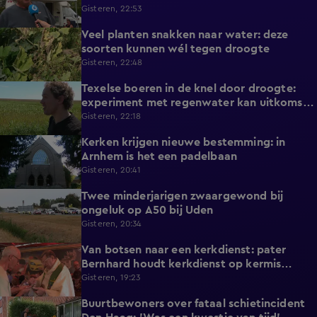
Gisteren, 22:53
Veel planten snakken naar water: deze
2:14
soorten kunnen wél tegen droogte
Gisteren, 22:48
Texelse boeren in de knel door droogte:
2:42
experiment met regenwater kan uitkomst
bieden
Gisteren, 22:18
Kerken krijgen nieuwe bestemming: in
1:08
Arnhem is het een padelbaan
Gisteren, 20:41
Twee minderjarigen zwaargewond bij
0:41
ongeluk op A50 bij Uden
Gisteren, 20:34
Van botsen naar een kerkdienst: pater
1:39
Bernhard houdt kerkdienst op kermis
Hoorn
Gisteren, 19:23
Buurtbewoners over fataal schietincident
1:15