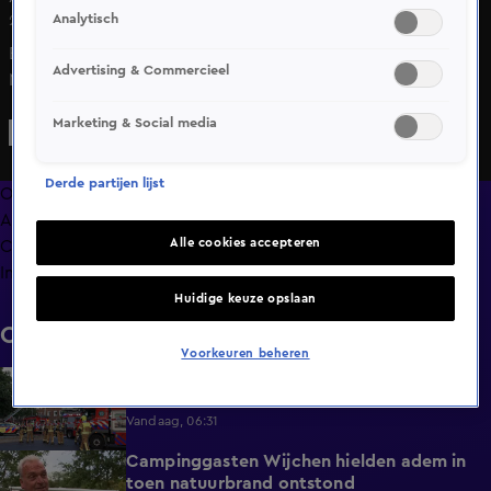
Analytisch
21 juni 2025, 18:06
Een vrachtwagen is zaterdagmiddag gekanteld op de
Advertising & Commercieel
N307, de weg tussen Lelystad en Enkhuizen. In beide
richtingen staan flinke files, zegt een woordvoerder van de
Marketing & Social media
ANWB. Het was al flink druk op de weg, omdat de
Afsluitdijk door een demonstratie van Extinction Rebellion
Derde partijen lijst
(XR) is afgesloten en de N307 als omleidingsroute wordt
Overzicht
gebruikt.
Afleveringen
Alle cookies accepteren
Clips
Info
Huidige keuze opslaan
Clips
Voorkeuren beheren
Bewoners acht woningen niet naar huis na
0:34
brand in Rotterdam
Vandaag, 06:31
Campinggasten Wijchen hielden adem in
2:10
toen natuurbrand ontstond