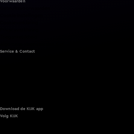
Voorwaarden
Gebruiksvoorwaarden
Cookie instellingen
Cookieverklaring
Privacyverklaring
Toegankelijkheid
Algemene voorwaarden KIJK
Service & Contact
Aanmelden voor een programma
Acties
Adverteren
Smart TV inlog
Over KIJK
Vacatures
Klantenservice
Download de KIJK app
Volg KIJK
©
2026 Talpa Network. Alle rechten voorbehouden. Geen
tekst- en datamining.