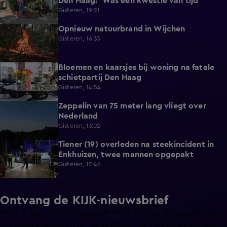
Den Haag: 'Was een kwestie van tijd'
Gisteren, 19:21
Opnieuw natuurbrand in Wijchen
0:44
Gisteren, 16:33
Bloemen en kaarsjes bij woning na fatale
1:01
schietpartij Den Haag
Gisteren, 14:54
Zeppelin van 75 meter lang vliegt over
0:53
Nederland
Gisteren, 13:02
Tiener (19) overleden na steekincident in
1:18
Enkhuizen, twee mannen opgepakt
Gisteren, 12:46
Ontvang de KIJK-nieuwsbrief
Meld je aan voor de nieuwsbrief en blijf op de hoogte van
het laatste nieuws over de programma’s en series op KIJK.