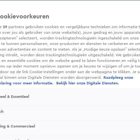
ookievoorkeuren
ze
29
partners gebruiken cookies en vergelijkbare technieken om informatie 
 over jou als gebruiker van onze website(s), jouw gedrag en jouw apparaten.
cepteren” selecteert, worden trackingtechnologieën ingeschakeld om onze 
 te kunnen personaliseren, onze producten en diensten te verbeteren en o
 van advertenties en content te meten. Als je „Huidige keuze opslaan” selecte
g intrekt, worden deze trackingtechnologieën uitgeschakeld. We gebruike
e en essentiële cookies om de website goed te laten functioneren en veilig 
enu op ieder moment opnieuw openen om je keuzes te wijzigen of om je t
 door op de link Cookie-instellingen onder aan de webpagina te klikken. Je s
ral binnen onze Digitale Diensten worden doorgevoerd.
Raadpleeg onze
laring voor meer informatie.
Bekijk hier onze Digitale Diensten.
eel & Essentieel
ch
sing & Commercieel