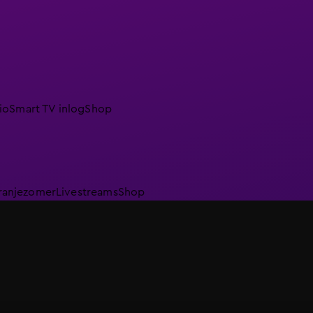
io
Smart TV inlog
Shop
ranjezomer
Livestreams
Shop