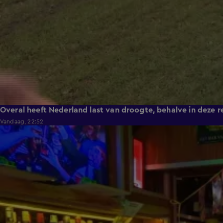
Overal heeft Nederland last van droogte, behalve in deze r
Vandaag, 22:52
2:08