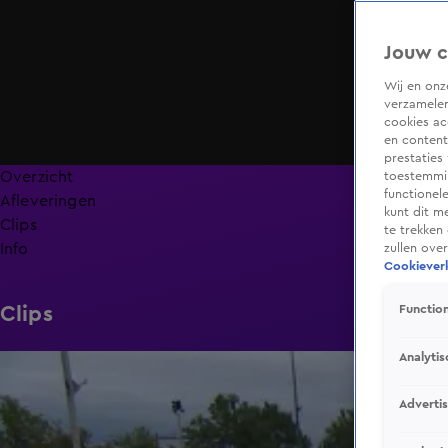
Jouw c
Wij en on
verzamelen
cookies ac
en content
prestaties
Overzicht
toestemmin
functionel
Afleveringen
kunt dit m
Clips
te trekken
Info
zullen ove
Cookieverk
Clips
Function
Analytis
1:54
Adverti