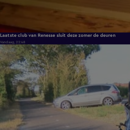
Laatste club van Renesse sluit deze zomer de deuren
Vandaag, 22:48
0:30