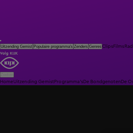
Clips
Films
Rad
Uitzending Gemist
Populaire programma's
Zenders
Genres
Volg KIJK
Zoeken
Home
Uitzending Gemist
Programma's
De Bondgenoten
De O