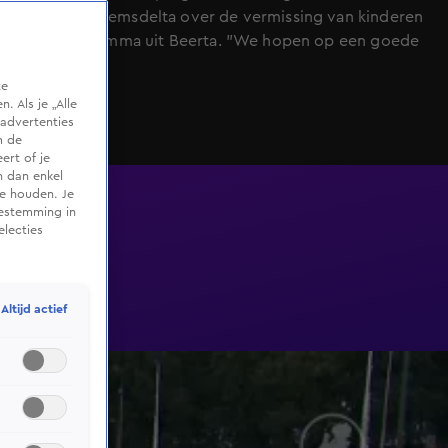
gemeente Eemsdelta over de vermissing van kinderen
Jeffrey en Emma uit Beerta. "We hopen op een goede
afloop."
te
 Als je „Alle
advertenties
m de
ert of je
n dan enkel
te houden. Je
oestemming in
electies
Altijd actief