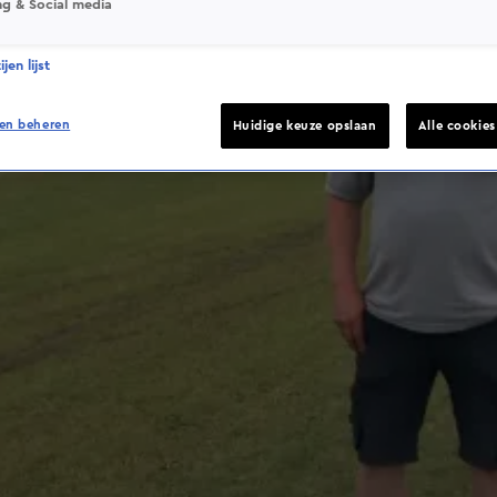
ng & Social media
jen lijst
en beheren
Huidige keuze opslaan
Alle cookie