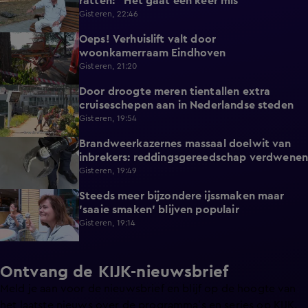
ratten: "Het gaat een keer mis"
Gisteren, 22:46
Oeps! Verhuislift valt door
0:58
woonkamerraam Eindhoven
Gisteren, 21:20
Door droogte meren tientallen extra
2:11
cruiseschepen aan in Nederlandse steden
Gisteren, 19:54
Brandweerkazernes massaal doelwit van
1:49
inbrekers: reddingsgereedschap verdwenen
Gisteren, 19:49
Steeds meer bijzondere ijssmaken maar
1:17
'saaie smaken' blijven populair
Gisteren, 19:14
Ontvang de KIJK-nieuwsbrief
Meld je aan voor de nieuwsbrief en blijf op de hoogte van
het laatste nieuws over de programma’s en series op KIJK.