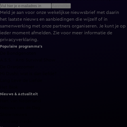
Aanmelden
Meld je aan voor onze wekelijkse nieuwsbrief met daarin
het laatste nieuws en aanbiedingen die wijzelf of in
samenwerking met onze partners organiseren. Je kunt je op
ieder moment afmelden. Zie voor meer informatie de
privacyverklaring
.
Populaire programma's
De Bondgenoten
A.S.S. - Anti Survival Show
De Oranjezomer
Mi Dushi: wat is dan liefde?
Lang Leve de Liefde
Het Blok
Nieuws & Actualiteit
Hart van Nederland
Nieuws van de Dag
Shownieuws
Vandaag Inside