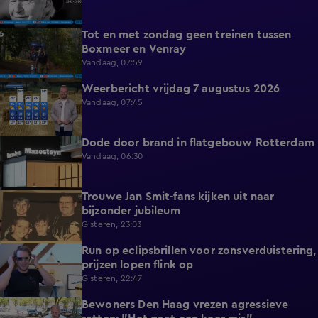
Tot en met zondag geen treinen tussen
0:36
Boxmeer en Venray
Vandaag, 07:59
Weerbericht vrijdag 7 augustus 2026
2:26
Vandaag, 07:45
Dode door brand in flatgebouw Rotterdam
0:37
Vandaag, 06:30
Trouwe Jan Smit-fans kijken uit naar
1:59
bijzonder jubileum
Gisteren, 23:03
Run op eclipsbrillen voor zonsverduistering,
2:06
prijzen lopen flink op
Gisteren, 22:47
Bewoners Den Haag vrezen agressieve
1:54