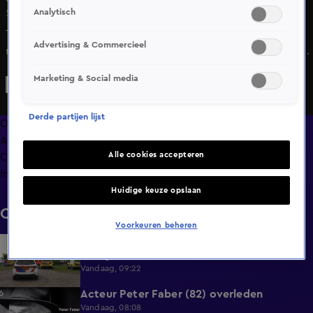
Analytisch
5 mei 2025, 13:28
Tijdens het Bevrijdingsfestival in Wageningen is een
Advertising & Commercieel
rookboom naar premier Dick Schoof en de Poolse premier
Tusk gegooid. Dat gebeurde tijdens een speech van
Marketing & Social media
Schoof op het podium.
Derde partijen lijst
Overzicht
Afleveringen
Alle cookies accepteren
Clips
Info
Huidige keuze opslaan
Clips
Voorkeuren beheren
Surfer overleden na ernstig ongeval met
0:37
bootje in Steendam
Vandaag, 09:22
Acteur Peter Faber (82) overleden
0:59
Vandaag, 08:08