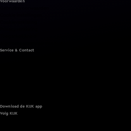
Voorwaarden
Gebruiksvoorwaarden
Cookie instellingen
Cookieverklaring
Privacyverklaring
Toegankelijkheid
Algemene voorwaarden KIJK
Service & Contact
Aanmelden voor een programma
Acties
Adverteren
Smart TV inlog
Over KIJK
Vacatures
Klantenservice
Download de KIJK app
Volg KIJK
©
2026 Talpa Network. Alle rechten voorbehouden. Geen
tekst- en datamining.