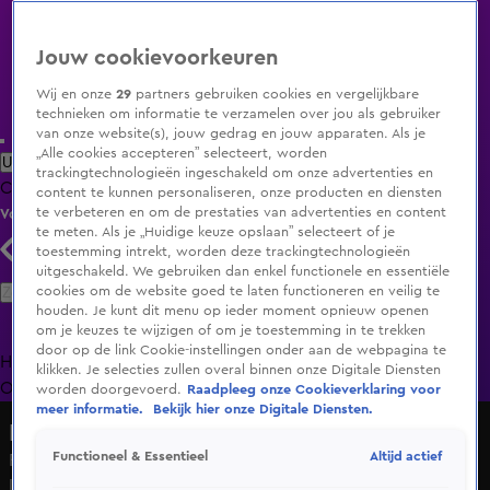
Jouw cookievoorkeuren
Wij en onze
29
partners gebruiken cookies en vergelijkbare
technieken om informatie te verzamelen over jou als gebruiker
van onze website(s), jouw gedrag en jouw apparaten. Als je
„Alle cookies accepteren” selecteert, worden
Uitzending Gemist
Populaire programma's
Zenders
Genres
trackingtechnologieën ingeschakeld om onze advertenties en
Clips
Films
Radio
Smart TV inlog
Shop
content te kunnen personaliseren, onze producten en diensten
te verbeteren en om de prestaties van advertenties en content
Volg KIJK
te meten. Als je „Huidige keuze opslaan” selecteert of je
toestemming intrekt, worden deze trackingtechnologieën
uitgeschakeld. We gebruiken dan enkel functionele en essentiële
Zoeken
cookies om de website goed te laten functioneren en veilig te
houden. Je kunt dit menu op ieder moment opnieuw openen
om je keuzes te wijzigen of om je toestemming in te trekken
door op de link Cookie-instellingen onder aan de webpagina te
Home
Uitzending Gemist
Programma's
De Bondgenoten
De
klikken. Je selecties zullen overal binnen onze Digitale Diensten
Oranjezomer
Livestreams
Shop
worden doorgevoerd.
Raadpleeg onze Cookieverklaring voor
meer informatie.
Bekijk hier onze Digitale Diensten.
Hart van Nederland - Late Editie
Altijd actief
Functioneel & Essentieel
Rookbom naar Dick Schoof gegooid, Poolse premier Tusk
lijkt te worden geraakt