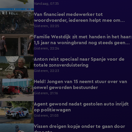
Vandaag, 07:35
Van financieel medewerker tot
2:14
woordvoerder, iedereen helpt mee om
nieuwe natuurbrand te voorkomen
Gisteren, 22:25
Familie Westdijk zit met handen in het haar:
2:10
1,5 jaar na woningbrand nog steeds geen
zicht op hulp
Gisteren, 22:24
Anton reist speciaal naar Spanje voor de
1:42
totale zonsverduistering
Gisteren, 22:23
Held! Jongen van 15 neemt stuur over van
0:30
onwel geworden bestuurder
Gisteren, 21:16
Agent gewond nadat gestolen auto inrijdt
0:32
op politiewagen
Gisteren, 21:03
Vissen dreigen kopje onder te gaan door
1:20