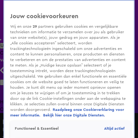
Jouw cookievoorkeuren
Wij en onze
29
partners gebruiken cookies en vergelijkbare
technieken om informatie te verzamelen over jou als gebruiker
van onze website(s), jouw gedrag en jouw apparaten. Als je
„Alle cookies accepteren” selecteert, worden
Uitzending Gemist
Populaire programma's
Zenders
Genres
trackingtechnologieën ingeschakeld om onze advertenties en
Clips
Films
Radio
Smart TV inlog
Shop
content te kunnen personaliseren, onze producten en diensten
te verbeteren en om de prestaties van advertenties en content
Volg KIJK
te meten. Als je „Huidige keuze opslaan” selecteert of je
toestemming intrekt, worden deze trackingtechnologieën
uitgeschakeld. We gebruiken dan enkel functionele en essentiële
Zoeken
cookies om de website goed te laten functioneren en veilig te
houden. Je kunt dit menu op ieder moment opnieuw openen
om je keuzes te wijzigen of om je toestemming in te trekken
door op de link Cookie-instellingen onder aan de webpagina te
Home
Uitzending Gemist
Programma's
De Bondgenoten
De
klikken. Je selecties zullen overal binnen onze Digitale Diensten
Oranjezomer
Livestreams
Shop
worden doorgevoerd.
Raadpleeg onze Cookieverklaring voor
meer informatie.
Bekijk hier onze Digitale Diensten.
Hart van Nederland - Late Editie
Altijd actief
Functioneel & Essentieel
Pabo-studenten Almere krijgen na opleiding baan en
woning