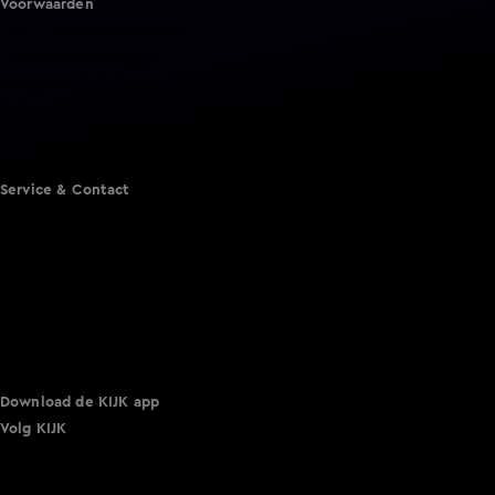
Voorwaarden
Gebruiksvoorwaarden
Cookie instellingen
Cookieverklaring
Privacyverklaring
Toegankelijkheid
Algemene voorwaarden KIJK
Service & Contact
Aanmelden voor een programma
Acties
Adverteren
Smart TV inlog
Over KIJK
Vacatures
Klantenservice
Download de KIJK app
Volg KIJK
©
2026 Talpa Network. Alle rechten voorbehouden. Geen
tekst- en datamining.