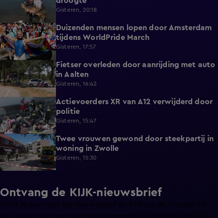
droogte
Gisteren, 20:18
Duizenden mensen lopen door Amsterdam
0:31
tijdens WorldPride March
Gisteren, 17:57
Fietser overleden door aanrijding met auto
0:32
in Aalten
Gisteren, 16:42
Actievoerders XR van A12 verwijderd door
0:39
politie
Gisteren, 15:47
Twee vrouwen gewond door steekpartij in
0:45
woning in Zwolle
Gisteren, 15:30
Ontvang de KIJK-nieuwsbrief
Meld je aan voor de nieuwsbrief en blijf op de hoogte van
het laatste nieuws over de programma’s en series op KIJK.