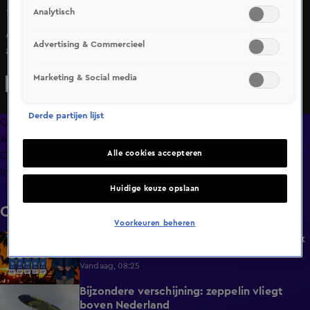
Analytisch
16 juni 2025, 21:07
Afgestudeerd aan de pabo in Almere? Vanaf 2025 krijg je
Advertising & Commercieel
als jonge leraar niet alleen werk, maar ook voorrang op
een woning. Zo wil de stad het lerarentekort tegengaan.
Marketing & Social media
Derde partijen lijst
Overzicht
Afleveringen
Alle cookies accepteren
Clips
Info
Huidige keuze opslaan
Clips
Voorkeuren beheren
Kwik stijgt naar 31 graden, later deze week
1:45
wordt het zinderend heet
Vandaag, 08:25
Bijzondere verschijning: zeppelin vliegt
0:52
boven Nederland