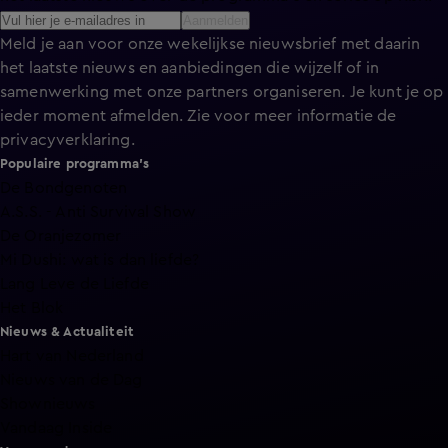
Aanmelden
Meld je aan voor onze wekelijkse nieuwsbrief met daarin
het laatste nieuws en aanbiedingen die wijzelf of in
samenwerking met onze partners organiseren. Je kunt je op
ieder moment afmelden. Zie voor meer informatie de
privacyverklaring
.
Populaire programma's
De Bondgenoten
A.S.S. - Anti Survival Show
De Oranjezomer
Mi Dushi: wat is dan liefde?
Lang Leve de Liefde
Het Blok
Nieuws & Actualiteit
Hart van Nederland
Nieuws van de Dag
Shownieuws
Vandaag Inside