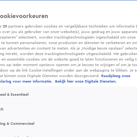
ookievoorkeuren
ze
29
partners gebruiken cookies en vergelijkbare technieken om informatie 
 over jou als gebruiker van onze website(s), jouw gedrag en jouw apparaten.
cepteren” selecteert, worden trackingtechnologieën ingeschakeld om onze 
 te kunnen personaliseren, onze producten en diensten te verbeteren en o
 van advertenties en content te meten. Als je „Huidige keuze opslaan” selecte
g intrekt, worden deze trackingtechnologieën uitgeschakeld. We gebruike
e en essentiële cookies om de website goed te laten functioneren en veilig 
enu op ieder moment opnieuw openen om je keuzes te wijzigen of om je t
 door op de link Cookie-instellingen onder aan de webpagina te klikken. Je s
ral binnen onze Digitale Diensten worden doorgevoerd.
Raadpleeg onze
laring voor meer informatie.
Bekijk hier onze Digitale Diensten.
eel & Essentieel
ch
sing & Commercieel