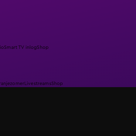
io
Smart TV inlog
Shop
ranjezomer
Livestreams
Shop