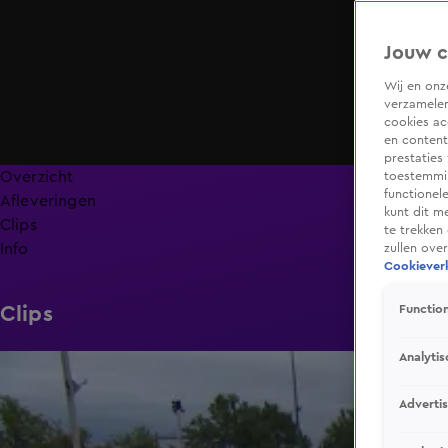
Jouw c
Wij en on
verzamelen
cookies ac
en content
prestaties
Overzicht
toestemmin
functionel
Afleveringen
kunt dit m
Clips
te trekken
Info
zullen ove
Cookieverk
Clips
Function
Analytis
1:54
Adverti