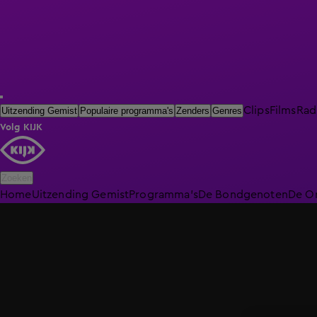
Clips
Films
Rad
Uitzending Gemist
Populaire programma's
Zenders
Genres
Volg KIJK
Zoeken
Home
Uitzending Gemist
Programma's
De Bondgenoten
De O