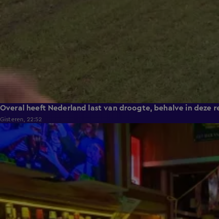
Overal heeft Nederland last van droogte, behalve in deze r
Gisteren, 22:52
2:08