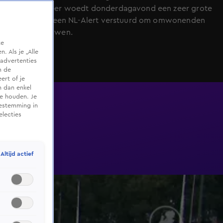
in Zoetermeer woedt donderdagavond een zeer grote
brand. Er is een NL-Alert verstuurd om omwonenden
te waarschuwen.
te
 Als je „Alle
advertenties
m de
ert of je
n dan enkel
te houden. Je
oestemming in
electies
Altijd actief