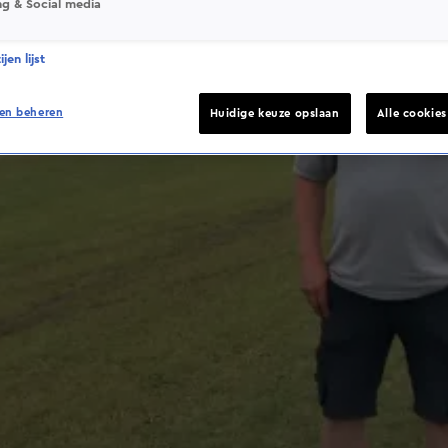
ng & Social media
jen lijst
en beheren
Huidige keuze opslaan
Alle cookie