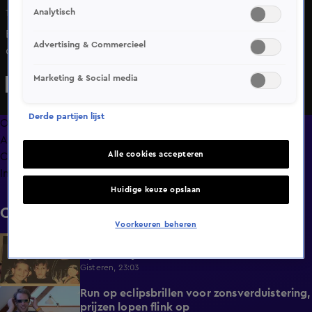
Analytisch
11 mrt 2025, 20:11
Een hartafwijking is nog steeds de nummer 1
Advertising & Commercieel
doodsoorzaak bij kinderen tot 15 jaar. De 9-jarige Fiene
weet als één van de 25.000 hartekinderen in Nederland
Marketing & Social media
maar al te goed hoe het is om te leven met een
hartafwijking.
Derde partijen lijst
Overzicht
Afleveringen
Alle cookies accepteren
Clips
Info
Huidige keuze opslaan
Clips
Voorkeuren beheren
Trouwe Jan Smit-fans kijken uit naar
1:59
bijzonder jubileum
Gisteren, 23:03
Run op eclipsbrillen voor zonsverduistering,
2:06
prijzen lopen flink op