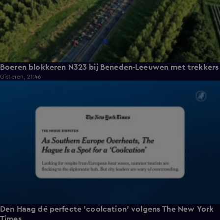
Boeren blokkeren N323 bij Beneden-Leeuwen met trekkers
Gisteren, 21:46
1:37
Den Haag dé perfecte 'coolcation' volgens The New York
Times