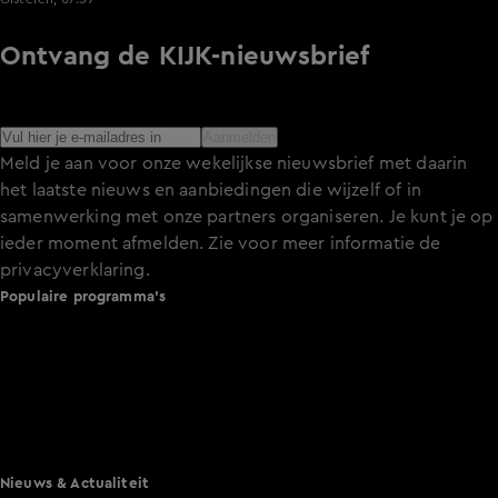
Ontvang de KIJK-nieuwsbrief
Meld je aan voor de nieuwsbrief en blijf op de hoogte van
het laatste nieuws over de programma’s en series op KIJK.
Aanmelden
Meld je aan voor onze wekelijkse nieuwsbrief met daarin
het laatste nieuws en aanbiedingen die wijzelf of in
samenwerking met onze partners organiseren. Je kunt je op
ieder moment afmelden. Zie voor meer informatie de
privacyverklaring
.
Populaire programma's
De Bondgenoten
A.S.S. - Anti Survival Show
De Oranjezomer
Mi Dushi: wat is dan liefde?
Lang Leve de Liefde
Het Blok
Nieuws & Actualiteit