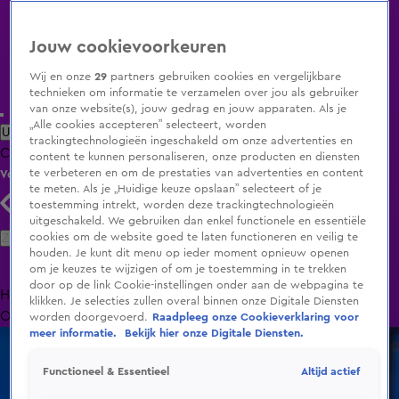
Jouw cookievoorkeuren
Wij en onze
29
partners gebruiken cookies en vergelijkbare
technieken om informatie te verzamelen over jou als gebruiker
van onze website(s), jouw gedrag en jouw apparaten. Als je
„Alle cookies accepteren” selecteert, worden
Uitzending Gemist
Populaire programma's
Zenders
Genres
trackingtechnologieën ingeschakeld om onze advertenties en
Clips
Films
Radio
Smart TV inlog
Shop
content te kunnen personaliseren, onze producten en diensten
te verbeteren en om de prestaties van advertenties en content
Volg KIJK
te meten. Als je „Huidige keuze opslaan” selecteert of je
toestemming intrekt, worden deze trackingtechnologieën
uitgeschakeld. We gebruiken dan enkel functionele en essentiële
Zoeken
cookies om de website goed te laten functioneren en veilig te
houden. Je kunt dit menu op ieder moment opnieuw openen
om je keuzes te wijzigen of om je toestemming in te trekken
door op de link Cookie-instellingen onder aan de webpagina te
Home
Uitzending Gemist
Programma's
De Bondgenoten
De
klikken. Je selecties zullen overal binnen onze Digitale Diensten
Oranjezomer
Livestreams
Shop
worden doorgevoerd.
Raadpleeg onze Cookieverklaring voor
meer informatie.
Bekijk hier onze Digitale Diensten.
Altijd actief
Functioneel & Essentieel