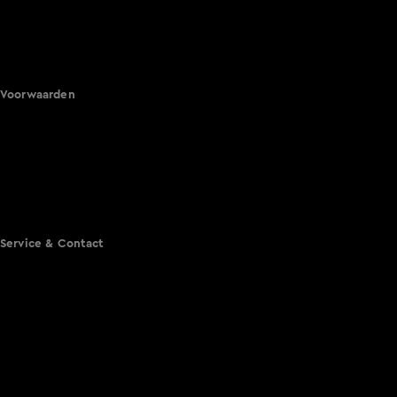
Hart van Nederland
Nieuws van de Dag
Shownieuws
Vandaag Inside
Voorwaarden
Gebruiksvoorwaarden
Cookie instellingen
Cookieverklaring
Privacyverklaring
Toegankelijkheid
Algemene voorwaarden KIJK
Service & Contact
Aanmelden voor een programma
Acties
Adverteren
Smart TV inlog
Over KIJK
Vacatures
Klantenservice