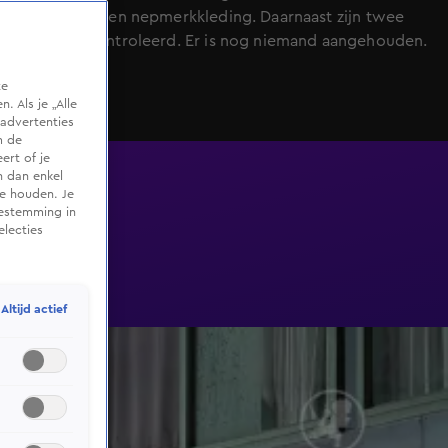
vapes, geld en nepmerkkleding. Daarnaast zijn twee
auto's gecontroleerd. Er is nog niemand aangehouden.
te
 Als je „Alle
advertenties
m de
ert of je
n dan enkel
te houden. Je
oestemming in
electies
Altijd actief