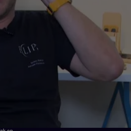
ink op