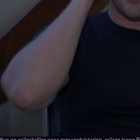
Run op eclipsbrillen voor zonsverduistering, prijzen lopen fl