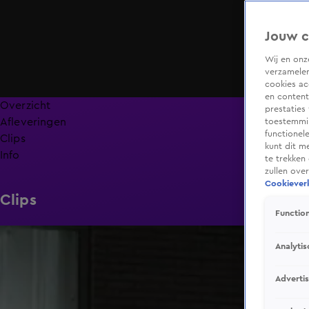
Jouw c
Wij en on
verzamelen
cookies ac
en content
Overzicht
prestaties
Afleveringen
toestemmin
functionel
Clips
kunt dit m
Info
te trekken
zullen ove
Cookieverk
Clips
Function
0:37
Analytis
Adverti