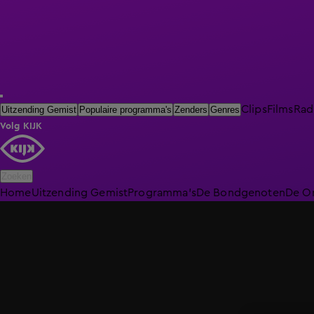
Clips
Films
Rad
Uitzending Gemist
Populaire programma's
Zenders
Genres
Volg KIJK
Zoeken
Home
Uitzending Gemist
Programma's
De Bondgenoten
De O