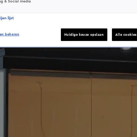
ng & Social media
jen lijst
en beheren
Huidige keuze opslaan
Alle cookie