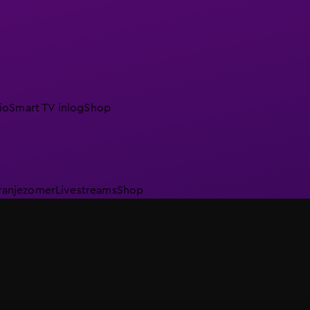
io
Smart TV inlog
Shop
ranjezomer
Livestreams
Shop