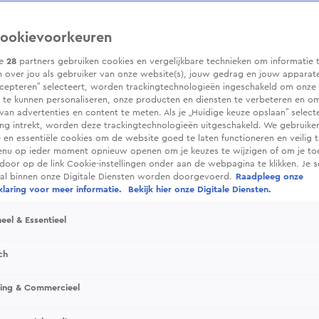
ookievoorkeuren
ze
28
partners gebruiken cookies en vergelijkbare technieken om informatie 
 over jou als gebruiker van onze website(s), jouw gedrag en jouw apparaten.
cepteren” selecteert, worden trackingtechnologieën ingeschakeld om onze 
 te kunnen personaliseren, onze producten en diensten te verbeteren en o
 van advertenties en content te meten. Als je „Huidige keuze opslaan” selecte
g intrekt, worden deze trackingtechnologieën uitgeschakeld. We gebruike
e en essentiële cookies om de website goed te laten functioneren en veilig 
enu op ieder moment opnieuw openen om je keuzes te wijzigen of om je t
 door op de link Cookie-instellingen onder aan de webpagina te klikken. Je s
ral binnen onze Digitale Diensten worden doorgevoerd.
Raadpleeg onze
laring voor meer informatie.
Bekijk hier onze Digitale Diensten.
eel & Essentieel
ch
sing & Commercieel