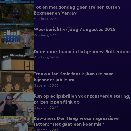
Tot en met zondag geen treinen tussen
0:36
Boxmeer en Venray
Vandaag, 07:59
Weerbericht vrijdag 7 augustus 2026
2:26
Vandaag, 07:45
Dode door brand in flatgebouw Rotterdam
0:37
Vandaag, 06:30
Trouwe Jan Smit-fans kijken uit naar
1:59
bijzonder jubileum
Gisteren, 23:03
Run op eclipsbrillen voor zonsverduistering,
2:06
prijzen lopen flink op
Gisteren, 22:47
Bewoners Den Haag vrezen agressieve
1:54
ratten: "Het gaat een keer mis"
Gisteren, 22:46