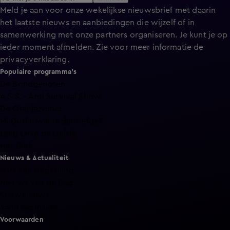
Meld je aan voor onze wekelijkse nieuwsbrief met daarin
het laatste nieuws en aanbiedingen die wijzelf of in
samenwerking met onze partners organiseren. Je kunt je op
ieder moment afmelden. Zie voor meer informatie de
privacyverklaring
.
Populaire programma's
De Bondgenoten
A.S.S. - Anti Survival Show
De Oranjezomer
Mi Dushi: wat is dan liefde?
Lang Leve de Liefde
Het Blok
Nieuws & Actualiteit
Hart van Nederland
Nieuws van de Dag
Shownieuws
Vandaag Inside
Voorwaarden