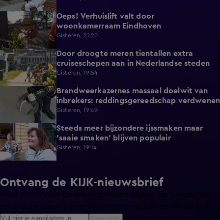
Oeps! Verhuislift valt door
0:58
woonkamerraam Eindhoven
Gisteren, 21:20
Door droogte meren tientallen extra
2:11
cruiseschepen aan in Nederlandse steden
Gisteren, 19:54
Brandweerkazernes massaal doelwit van
1:49
inbrekers: reddingsgereedschap verdwenen
Gisteren, 19:49
Steeds meer bijzondere ijssmaken maar
1:17
'saaie smaken' blijven populair
Gisteren, 19:14
Ontvang de KIJK-nieuwsbrief
Meld je aan voor de nieuwsbrief en blijf op de hoogte van
het laatste nieuws over de programma’s en series op KIJK.
Aanmelden