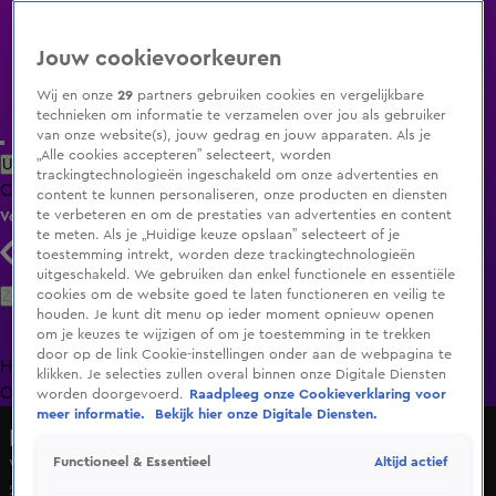
Jouw cookievoorkeuren
Wij en onze
29
partners gebruiken cookies en vergelijkbare
technieken om informatie te verzamelen over jou als gebruiker
van onze website(s), jouw gedrag en jouw apparaten. Als je
„Alle cookies accepteren” selecteert, worden
Uitzending Gemist
Populaire programma's
Zenders
Genres
trackingtechnologieën ingeschakeld om onze advertenties en
Clips
Films
Radio
Smart TV inlog
Shop
content te kunnen personaliseren, onze producten en diensten
te verbeteren en om de prestaties van advertenties en content
Volg KIJK
te meten. Als je „Huidige keuze opslaan” selecteert of je
toestemming intrekt, worden deze trackingtechnologieën
uitgeschakeld. We gebruiken dan enkel functionele en essentiële
Zoeken
cookies om de website goed te laten functioneren en veilig te
houden. Je kunt dit menu op ieder moment opnieuw openen
om je keuzes te wijzigen of om je toestemming in te trekken
door op de link Cookie-instellingen onder aan de webpagina te
Home
Uitzending Gemist
Programma's
De Bondgenoten
De
klikken. Je selecties zullen overal binnen onze Digitale Diensten
Oranjezomer
Livestreams
Shop
worden doorgevoerd.
Raadpleeg onze Cookieverklaring voor
meer informatie.
Bekijk hier onze Digitale Diensten.
Hart van Nederland - Late Editie
Altijd actief
Functioneel & Essentieel
Weerbericht vrijdag 25 april 2025
25 apr 2025, 07:44