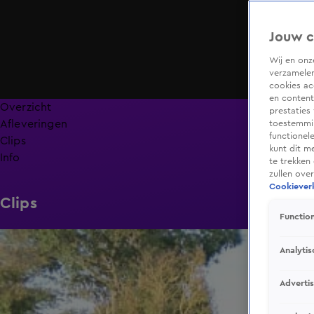
Jouw c
Wij en on
verzamelen
cookies ac
en content
Overzicht
prestaties
Afleveringen
toestemmin
functionel
Clips
kunt dit m
Info
te trekken
zullen ove
Cookieverk
Clips
Function
0:30
Analytis
Adverti