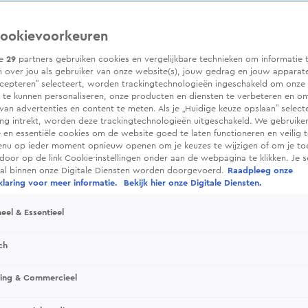
ookievoorkeuren
ze
29
partners gebruiken cookies en vergelijkbare technieken om informatie 
 over jou als gebruiker van onze website(s), jouw gedrag en jouw apparaten.
cepteren” selecteert, worden trackingtechnologieën ingeschakeld om onze 
 te kunnen personaliseren, onze producten en diensten te verbeteren en o
 van advertenties en content te meten. Als je „Huidige keuze opslaan” selecte
g intrekt, worden deze trackingtechnologieën uitgeschakeld. We gebruike
e en essentiële cookies om de website goed te laten functioneren en veilig 
enu op ieder moment opnieuw openen om je keuzes te wijzigen of om je t
 door op de link Cookie-instellingen onder aan de webpagina te klikken. Je s
ral binnen onze Digitale Diensten worden doorgevoerd.
Raadpleeg onze
laring voor meer informatie.
Bekijk hier onze Digitale Diensten.
eel & Essentieel
ch
sing & Commercieel