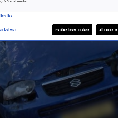
ng & Social media
jen lijst
en beheren
Huidige keuze opslaan
Alle cookie