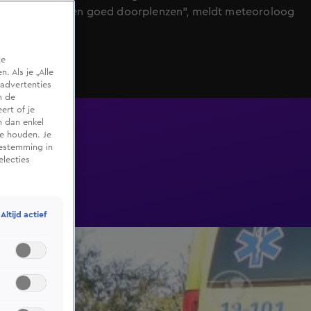
kan het "even goed doorplenzen", meldt meteoroloog
Dennis Wilt.
te
 Als je „Alle
advertenties
m de
ert of je
n dan enkel
te houden. Je
oestemming in
electies
Altijd actief