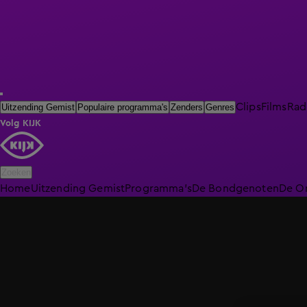
Clips
Films
Rad
Uitzending Gemist
Populaire programma's
Zenders
Genres
Volg KIJK
Zoeken
Home
Uitzending Gemist
Programma's
De Bondgenoten
De O