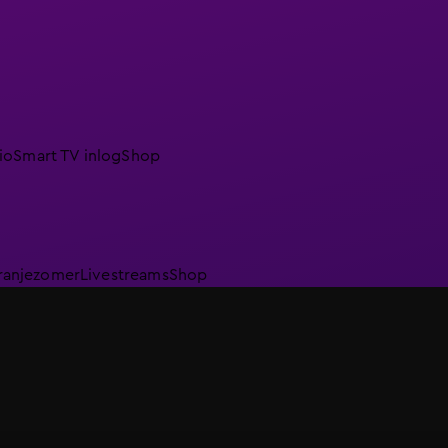
io
Smart TV inlog
Shop
ranjezomer
Livestreams
Shop