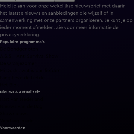
Meld je aan voor onze wekelijkse nieuwsbrief met daarin
het laatste nieuws en aanbiedingen die wijzelf of in
samenwerking met onze partners organiseren. Je kunt je op
ieder moment afmelden. Zie voor meer informatie de
privacyverklaring
.
Populaire programma's
De Bondgenoten
A.S.S. - Anti Survival Show
De Oranjezomer
Mi Dushi: wat is dan liefde?
Lang Leve de Liefde
Het Blok
Nieuws & Actualiteit
Hart van Nederland
Nieuws van de Dag
Shownieuws
Vandaag Inside
Voorwaarden