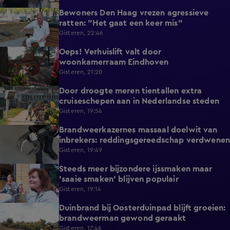
Bewoners Den Haag vrezen agressieve
1:54
ratten: "Het gaat een keer mis"
Gisteren, 22:46
Oeps! Verhuislift valt door
0:58
woonkamerraam Eindhoven
Gisteren, 21:20
Door droogte meren tientallen extra
2:11
cruiseschepen aan in Nederlandse steden
Gisteren, 19:54
Brandweerkazernes massaal doelwit van
1:49
inbrekers: reddingsgereedschap verdwenen
Gisteren, 19:49
Steeds meer bijzondere ijssmaken maar
1:17
'saaie smaken' blijven populair
Gisteren, 19:14
Duinbrand bij Oosterduinpad blijft groeien:
1:46
brandweerman gewond geraakt
Gisteren, 17:46