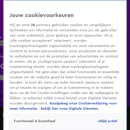
Jouw cookievoorkeuren
Wij en onze
28
partners gebruiken cookies en vergelijkbare
technieken om informatie te verzamelen over jou als gebruiker
van onze website(s), jouw gedrag en jouw apparaten. Als je
„Alle cookies accepteren” selecteert, worden
Uitzending Gemist
Populaire programma's
Zenders
Genres
trackingtechnologieën ingeschakeld om onze advertenties en
Clips
Films
Radio
Smart TV inlog
Shop
content te kunnen personaliseren, onze producten en diensten
te verbeteren en om de prestaties van advertenties en content
Volg KIJK
te meten. Als je „Huidige keuze opslaan” selecteert of je
toestemming intrekt, worden deze trackingtechnologieën
uitgeschakeld. We gebruiken dan enkel functionele en essentiële
Zoeken
cookies om de website goed te laten functioneren en veilig te
houden. Je kunt dit menu op ieder moment opnieuw openen
om je keuzes te wijzigen of om je toestemming in te trekken
door op de link Cookie-instellingen onder aan de webpagina te
Home
Uitzending Gemist
Programma's
De Bondgenoten
De
klikken. Je selecties zullen overal binnen onze Digitale Diensten
Oranjezomer
Livestreams
Shop
worden doorgevoerd.
Raadpleeg onze Cookieverklaring voor
meer informatie.
Bekijk hier onze Digitale Diensten.
Hart van Nederland - Late Editie
Altijd actief
Functioneel & Essentieel
Songfestivalfans klaar voor eerste halve finale
13 mei 2025, 20:50