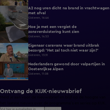
A2 nog uren dicht na brand in vrachtwagen
0:41
met afval
Gisteren, 16:46
Hoe je met een vergiet de
1:21
zonsverduistering kunt zien
Gisteren, 14:53
Eigenaar caravans waar brand uitbrak
2:14
bezorgd: 'Het zal toch niet waar zijn?'
Gisteren, 13:31
Nederlanders gewond door valpartijen in
0:34
Oostenrijkse Alpen
Gisteren, 11:08
Ontvang de KIJK-nieuwsbrief
Meld je aan voor de nieuwsbrief en blijf op de hoogte van
het laatste nieuws over de programma’s en series op KIJK.
Aanmelden