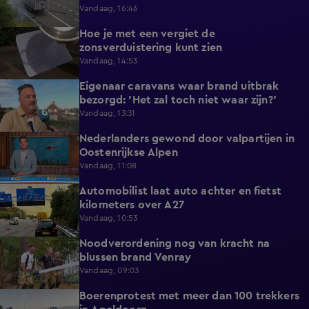
Vandaag, 16:46
Hoe je met een vergiet de
1:21
zonsverduistering kunt zien
Vandaag, 14:53
Eigenaar caravans waar brand uitbrak
2:14
bezorgd: 'Het zal toch niet waar zijn?'
Vandaag, 13:31
Nederlanders gewond door valpartijen in
0:34
Oostenrijkse Alpen
Vandaag, 11:08
Automobilist laat auto achter en fietst
0:39
kilometers over A27
Vandaag, 10:53
Noodverordening nog van kracht na
1:14
blussen brand Venray
Vandaag, 09:03
Boerenprotest met meer dan 100 trekkers
0:54