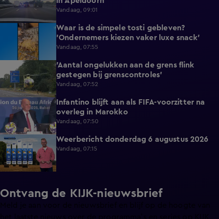
in Apeldoorn
Vandaag, 09:01
Waar is de simpele tosti gebleven?
0:51
'Ondernemers kiezen vaker luxe snack'
Vandaag, 07:55
'Aantal ongelukken aan de grens flink
1:07
gestegen bij grenscontroles'
Vandaag, 07:52
Infantino blijft aan als FIFA-voorzitter na
0:29
overleg in Marokko
Vandaag, 07:50
Weerbericht donderdag 6 augustus 2026
2:20
Vandaag, 07:15
Ontvang de KIJK-nieuwsbrief
Meld je aan voor de nieuwsbrief en blijf op de hoogte van
het laatste nieuws over de programma’s en series op KIJK.