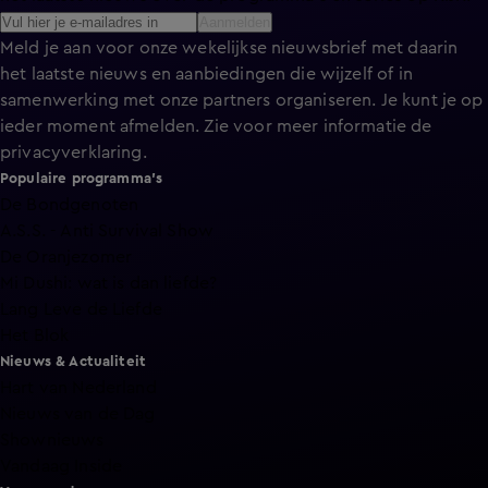
Aanmelden
Meld je aan voor onze wekelijkse nieuwsbrief met daarin
het laatste nieuws en aanbiedingen die wijzelf of in
samenwerking met onze partners organiseren. Je kunt je op
ieder moment afmelden. Zie voor meer informatie de
privacyverklaring
.
Populaire programma's
De Bondgenoten
A.S.S. - Anti Survival Show
De Oranjezomer
Mi Dushi: wat is dan liefde?
Lang Leve de Liefde
Het Blok
Nieuws & Actualiteit
Hart van Nederland
Nieuws van de Dag
Shownieuws
Vandaag Inside