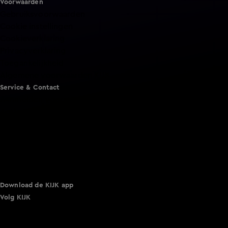
Voorwaarden
Gebruiksvoorwaarden
Cookie instellingen
Cookieverklaring
Privacyverklaring
Toegankelijkheid
Algemene voorwaarden KIJK
Service & Contact
Aanmelden voor een programma
Acties
Adverteren
Smart TV inlog
Over KIJK
Vacatures
Klantenservice
Download de KIJK app
Volg KIJK
©
2026 Talpa Network. Alle rechten voorbehouden. Geen
tekst- en datamining.