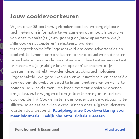
Jouw cookievoorkeuren
Wij en onze
28
partners gebruiken cookies en vergelijkbare
technieken om informatie te verzamelen over jou als gebruiker
van onze website(s), jouw gedrag en jouw apparaten. Als je
„Alle cookies accepteren” selecteert, worden
Uitzending Gemist
Populaire programma's
Zenders
Genres
trackingtechnologieën ingeschakeld om onze advertenties en
Clips
Films
Radio
Smart TV inlog
Shop
content te kunnen personaliseren, onze producten en diensten
te verbeteren en om de prestaties van advertenties en content
Volg KIJK
te meten. Als je „Huidige keuze opslaan” selecteert of je
toestemming intrekt, worden deze trackingtechnologieën
uitgeschakeld. We gebruiken dan enkel functionele en essentiële
Zoeken
cookies om de website goed te laten functioneren en veilig te
houden. Je kunt dit menu op ieder moment opnieuw openen
om je keuzes te wijzigen of om je toestemming in te trekken
door op de link Cookie-instellingen onder aan de webpagina te
Home
Uitzending Gemist
Programma's
De Bondgenoten
De
klikken. Je selecties zullen overal binnen onze Digitale Diensten
Oranjezomer
Livestreams
Shop
worden doorgevoerd.
Raadpleeg onze Cookieverklaring voor
meer informatie.
Bekijk hier onze Digitale Diensten.
Hart van Nederland - Late Editie
Altijd actief
Functioneel & Essentieel
Politie op zoek naar vrouw die aan het bevallen is in bos
Rockanje