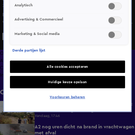
Analytisch
7 juni 2025, 19:47
De politie is sinds 17.00 uur dringend op zoek naar een
Advertising & Commercieel
vrouw die aan het bevallen is in het bos in Rockanje. Er is
een Burgernetmelding uitgestuurd. De vrouw is 23 jaar
Marketing & Social media
oud, heeft bruin haar en draagt een grijs shirt en een
zwarte broek.
Derde partijen lijst
Overzicht
Afleveringen
Alle cookies accepteren
Clips
Info
Huidige keuze opslaan
Clips
Voorkeuren beheren
Duinbrand bij Oosterduinpad blijft groeien:
1:46
brandweerman gewond geraakt
Vandaag, 17:46
A2 nog uren dicht na brand in vrachtwagen
0:41
met afval