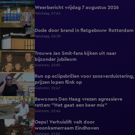
Weerbericht vrijdag 7 augustus 2026
2:26
Vandaag, 07:45
Dode door brand in flatgebouw Rotterdam
0:37
Vandaag, 06:30
Trouwe Jan Smit-fans kijken uit naar
1:59
bijzonder jubileum
Gisteren, 23:03
Run op eclipsbrillen voor zonsverduistering,
2:06
prijzen lopen flink op
Gisteren, 22:47
Bewoners Den Haag vrezen agressieve
1:54
ratten: "Het gaat een keer mis"
Gisteren, 22:46
Oeps! Verhuislift valt door
0:58
woonkamerraam Eindhoven
Gisteren, 21:20