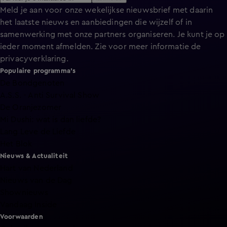
Meld je aan voor onze wekelijkse nieuwsbrief met daarin
het laatste nieuws en aanbiedingen die wijzelf of in
samenwerking met onze partners organiseren. Je kunt je op
ieder moment afmelden. Zie voor meer informatie de
privacyverklaring
.
Populaire programma's
De Bondgenoten
A.S.S. - Anti Survival Show
De Oranjezomer
Mi Dushi: wat is dan liefde?
Lang Leve de Liefde
Het Blok
Nieuws & Actualiteit
Hart van Nederland
Nieuws van de Dag
Shownieuws
Vandaag Inside
Voorwaarden