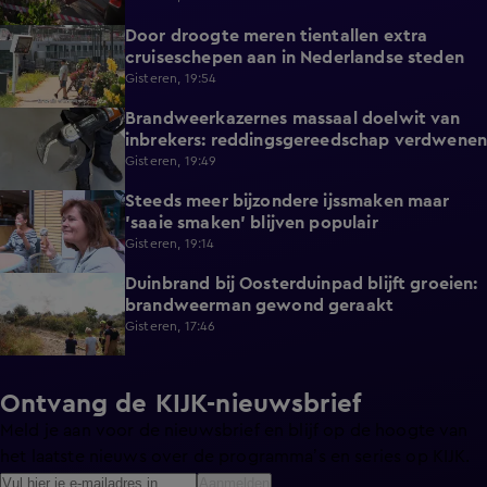
Door droogte meren tientallen extra
2:11
cruiseschepen aan in Nederlandse steden
Gisteren, 19:54
Brandweerkazernes massaal doelwit van
1:49
inbrekers: reddingsgereedschap verdwenen
Gisteren, 19:49
Steeds meer bijzondere ijssmaken maar
1:17
'saaie smaken' blijven populair
Gisteren, 19:14
Duinbrand bij Oosterduinpad blijft groeien:
1:46
brandweerman gewond geraakt
Gisteren, 17:46
Ontvang de KIJK-nieuwsbrief
Meld je aan voor de nieuwsbrief en blijf op de hoogte van
het laatste nieuws over de programma’s en series op KIJK.
Aanmelden