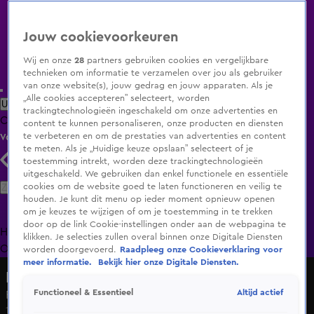
Jouw cookievoorkeuren
Wij en onze
28
partners gebruiken cookies en vergelijkbare
technieken om informatie te verzamelen over jou als gebruiker
van onze website(s), jouw gedrag en jouw apparaten. Als je
„Alle cookies accepteren” selecteert, worden
Uitzending Gemist
Populaire programma's
Zenders
Genres
trackingtechnologieën ingeschakeld om onze advertenties en
Clips
Films
Radio
Smart TV inlog
Shop
content te kunnen personaliseren, onze producten en diensten
te verbeteren en om de prestaties van advertenties en content
Volg KIJK
te meten. Als je „Huidige keuze opslaan” selecteert of je
toestemming intrekt, worden deze trackingtechnologieën
uitgeschakeld. We gebruiken dan enkel functionele en essentiële
Zoeken
cookies om de website goed te laten functioneren en veilig te
houden. Je kunt dit menu op ieder moment opnieuw openen
om je keuzes te wijzigen of om je toestemming in te trekken
door op de link Cookie-instellingen onder aan de webpagina te
Home
Uitzending Gemist
Programma's
De Bondgenoten
De
klikken. Je selecties zullen overal binnen onze Digitale Diensten
Oranjezomer
Livestreams
Shop
worden doorgevoerd.
Raadpleeg onze Cookieverklaring voor
meer informatie.
Bekijk hier onze Digitale Diensten.
Hart van Nederland - Late Editie
Altijd actief
Functioneel & Essentieel
Persoon met een schotwond aangetroffen in Zaandam
10 juli 2025, 20:19